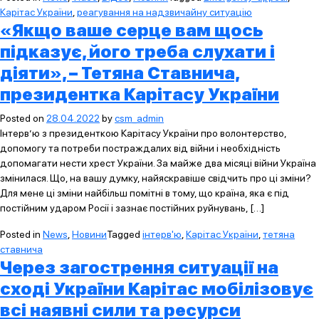
Карітас України
,
реагування на надзвичайну ситуацію
«Якщо ваше серце вам щось
підказує, його треба слухати і
діяти», – Тетяна Ставнича,
президентка Карітасу України
Posted on
28.04.2022
by
csm_admin
Інтерв’ю з президенткою Карітасу України про волонтерство,
допомогу та потреби постраждалих від війни і необхідність
допомагати нести хрест України. За майже два місяці війни Україна
змінилася. Що, на вашу думку, найяскравіше свідчить про ці зміни?
Для мене ці зміни найбільш помітні в тому, що країна, яка є під
постійним ударом Росії і зазнає постійних руйнувань, […]
Posted in
News
,
Новини
Tagged
інтерв'ю
,
Карітас України
,
тетяна
ставнича
Через загострення ситуації на
сході України Карітас мобілізовує
всі наявні сили та ресурси