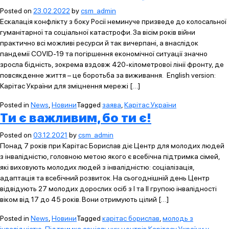
Posted on
23.02.2022
by
csm_admin
Ескалація конфлікту з боку Росії неминуче призведе до колосальної
гуманітарної та соціальної катастрофи. За вісім років війни
практично всі можливі ресурси й так вичерпані, а внаслідок
пандемії COVID-19 та погіршення економічної ситуації значно
зросла бідність, зокрема вздовж 420-кілометрової лінії фронту, де
повсякденне життя – це боротьба за виживання. English version:
Карітас України для зміцнення мережі […]
Posted in
News
,
Новини
Tagged
заява
,
Карітас України
Ти є важливим, бо ти є!
Posted on
03.12.2021
by
csm_admin
Понад 7 років при Карітас Борислав діє Центр для молодих людей
з інвалідністю, головною метою якого є всебічна підтримка сімей,
які виховують молодих людей з інвалідністю: соціалізація,
адаптація та всебічний розвиток. На сьогоднішній день Центр
відвідують 27 молодих дорослих осіб з І та ІІ групою інвалідності
віком від 17 до 45 років. Вони отримують цілий […]
Posted in
News
,
Новини
Tagged
карітас борислав
,
молодь з
інвалідністю
,
Підтримка соціальних центрів Карітасу України у