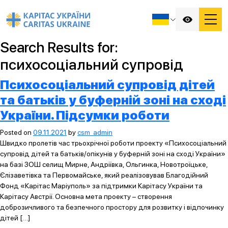
Search Results for:
психосоціальний супровід
Психосоціальний супровід дітей
та батьків у буферній зоні на сході
України. Підсумки роботи
Posted on
09.11.2021
by
csm_admin
Швидко пролетів час трьохрічної роботи проекту «Психосоціальний
супровід дітей та батьків/опікунів у буферній зоні на сході України»
на базі ЗОШ селищ Мирне, Андріївка, Ольгинка, Новотроїцьке,
Єлізаветівка та Первомайське, який реалізовував Благодійний
Фонд «Карітас Маріуполь» за підтримки Карітасу України та
Карітасу Австрії. Основна мета проекту – створення
доброзичливого та безпечного простору для розвитку і відпочинку
дітей […]