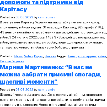
допомоги та підтримки від
Карітасу
Posted on
03.06.2022
by
csm_admin
В реагуванні Карітасу України на масштабну гуманітарну кризу,
спричинену війною задіяні: 31 осередок Карітасу, 92 парафії УГКЦ,
43 центри постійного перебування для людей, що постраждали від
війни. З 24 лютого 2022 року, 1 182 978 людей що постраждали від
війни, внутрішньо переміщені особи, люди що пережили окупацію
та ті що проживають поблизу зони бойових отримали […]
Posted in
News
,
Video
,
Відео
,
Новини
Tagged
Emergency_appeal
,
війна
,
Карітас України
Марина Мартиненко: “В нас не
можна забрати приємні спогади,
щасливі моменти”
Posted on
03.06.2022
by
csm_admin
Щороку 1 червня відзначаємо День захисту дітей — міжнародне
свято, яке має на меті нагадати, що всі діти потребують підтримки
та захисту від дорослих. Через війну українські діти втратили