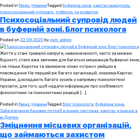
Posted in
News
,
Новини
Tagged
буферна зона
,
карітас маріуполь
,
психосоціальний супровід
,
стійкість та розвиток
Психосоціальний супровід людей
в буферній зоні. Блог психолога
Posted on
22.09.2020
by
csm_admin
Життя у стані тривалої напруги, невизначеності, часто за межею
бідності, стало вже звичним для багатьох мешканців буферної зони,
і не тільки. Коротке та хвилююче слово «стрес» увійшло в
повсякдення. Не перший рік багато організацій, зокрема Карітас
України, докладають багато зусиль у напрямку психологічної
просвіти, для того, щоб надати інформацію про особливості
фізіологічних та психологічних реакцій […]
Posted in
News
,
Новини
Tagged
блог психолога
,
буферна зона
,
Забезпечення базових потреб в різних секторах
,
карітас донецьк в
м.Дніпро
Зміцнення місцевих організацій,
що займаються захистом