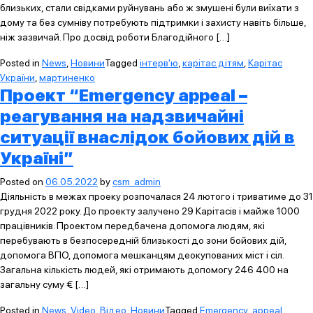
близьких, стали свідками руйнувань або ж змушені були виїхати з
дому та без сумніву потребують підтримки і захисту навіть більше,
ніж зазвичай. Про досвід роботи Благодійного […]
Posted in
News
,
Новини
Tagged
інтерв'ю
,
карітас дітям
,
Карітас
України
,
мартиненко
Проект “Еmergency appeal –
реагування на надзвичайні
ситуації внаслідок бойових дій в
Україні”
Posted on
06.05.2022
by
csm_admin
Діяльність в межах проеку розпочалася 24 лютого і триватиме до 31
грудня 2022 року. До проекту залучено 29 Карітасів і майже 1000
працівників. Проектом передбачена допомога людям, які
перебувають в безпосередній близькості до зони бойових дій,
допомога ВПО, допомога мешканцям деокупованих міст і сіл.
Загальна кількість людей, які отримають допомогу 246 400 на
загальну суму € […]
Posted in
News
,
Video
,
Відео
,
Новини
Tagged
Emergency_appeal
,