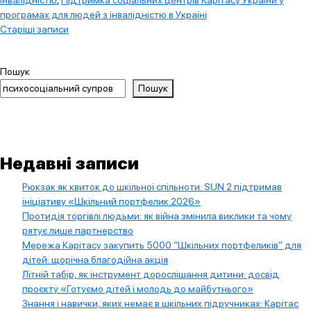
програмах для людей з інвалідністю в Україні
Навігація
Старіші записи
за
записами
Пошук
Пошук
Недавні записи
Рюкзак як квиток до шкільної спільноти: SUN 2 підтримав
ініціативу «Шкільний портфелик 2026»
Протидія торгівлі людьми: як війна змінила виклики та чому
рятує лише партнерство
Мережа Карітасу закупить 5000 “Шкільних портфеликів” для
дітей: щорічна благодійна акція
Літній табір, як інструмент дорослішання дитини: досвід
проєкту «Готуємо дітей і молодь до майбутнього»
Знання і навички, яких немає в шкільних підручниках: Карітас