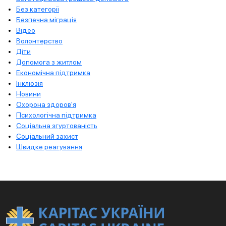
Без категорії
Безпечна міграція
Відео
Волонтерство
Діти
Допомога з житлом
Економічна підтримка
Інклюзія
Новини
Охорона здоров'я
Психологічна підтримка
Соціальна згуртованість
Соціальний захист
Швидке реагування