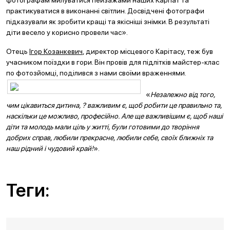
фотографам милуватися пейзажами наших Карпат та
практикуватися в виконанні світлин. Досвідчені фотографи
підказували як зробити кращі та якісніші знімки. В результаті
діти весело у корисно провели час».
Отець
Ігор Козанкевич
, директор місцевого Карітасу, теж був
учасником поїздки в гори. Він провів для підлітків майстер-клас
по фотозйомці, поділився з нами своїми враженнями.
«
Незалежно від того,
чим цікавиться дитина, ? важливим є, щоб робити це правильно та,
наскільки це можливо, професійно. Але ще важливішим є, щоб наші
діти та молодь мали ціль у житті, були готовими до творіння
добрих справ, любили прекрасне, любили себе, своїх ближніх та
наш рідний і чудовий край!
».
Теги: