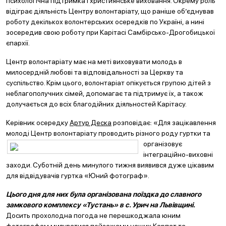
психологічна підтримка і християнське виховання. Окрему роль
відіграє діяльність Центру волонтаріату, що раніше об’єднував
роботу декількох волонтерських осередків по Україні, а нині
зосередив свою роботу при Карітасі Самбірсько-Дрогобицької
єпархії.
Центр волонтаріату має на меті виховувати молодь в
милосердній любові та відповідальності за Церкву та
суспільство. Крім цього, волонтаріат опікується групою дітей з
неблагополучних сімей, допомагає та підтримує їх, а також
долучається до всіх благодійних діяльностей Карітасу.
Керівник осередку
Артур Деска
розповідає: «Для зацікавлення
молоді Центр волонтаріату проводи
ть різного роду гуртки та
організовує
інтеграційно-виховні
заходи. Суботній день минулого тижня виявився дуже цікавим
для відвідувачів гуртка «Юний фотограф».
Цього дня для них була організована поїздка до славного
замкового комплексу «Тустань» в с. Урич на Львівщині.
Досить прохолодна погода не перешкоджала юним