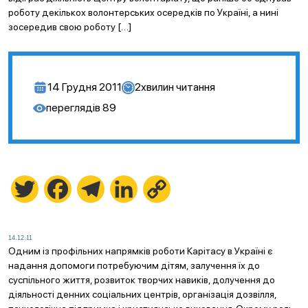
роботу декількох волонтерських осередків по Україні, а нині
зосередив свою роботу […]
14 Грудня 2011
2
хвилин читання
переглядів
89
Twitter
Facebook
Telegram
LinkedIn
Copy
Link
14.12.11
Одним із профільних напрямків роботи Карітасу в Україні є
надання допомоги потребуючим дітям, залучення їх до
суспільного життя, розвиток творчих навиків, долучення до
діяльності денних соціальних центрів, організація дозвілля,