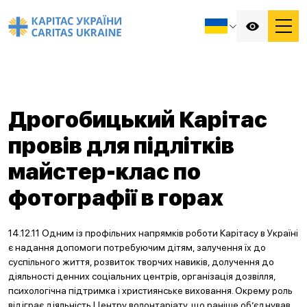
Дрогобицький Карітас
провів для підлітків
майстер-клас по
фотографії в горах
14.12.11 Одним із профільних напрямків роботи Карітасу в Україні
є надання допомоги потребуючим дітям, залучення їх до
суспільного життя, розвиток творчих навиків, долучення до
діяльності денних соціальних центрів, організація дозвілля,
психологічна підтримка і християнське виховання. Окрему роль
відіграє діяльність Центру волонтаріату, що раніше об’єднував