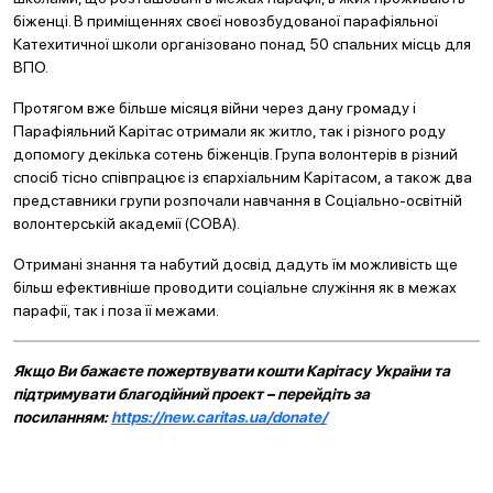
біженці. В приміщеннях своєї новозбудованої парафіяльної
Катехитичної школи організовано понад 50 спальних місць для
ВПО.
Протягом вже більше місяця війни через дану громаду і
Парафіяльний Карітас отримали як житло, так і різного роду
допомогу декілька сотень біженців. Група волонтерів в різний
спосіб тісно співпрацює із єпархіальним Карітасом, а також два
представники групи розпочали навчання в Соціально-освітній
волонтерській академії (СОВА).
Отримані знання та набутий досвід дадуть їм можливість ще
більш ефективніше проводити соціальне служіння як в межах
парафії, так і поза її межами.
Якщо Ви бажаєте пожертвувати кошти Карітасу України та
підтримувати благодійний проект – перейдіть за
посиланням:
https://new.caritas.ua/donate/