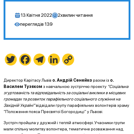
13 Квітня 2022
2
хвилин читання
переглядів
139
Twitter
Facebook
Telegram
LinkedIn
Copy
Link
Директор Карітасу Львів
о. Андрій Сенейко
разом із
о.
Василем Тузяком
з навчальною зустріччю проекту
“Соціальна
згуртованість та відповідальність за соціальні виклики в місцевих
громадах та розвиток парафіяльного соціального служіння на
Західній Україні”
відвідали групу парафіяльних волонтерів храму
“Положення пояса Пресвятої Богородиці” у Львові.
Зустріч пройшла у дружній і теплій атмосфері. Учасники групи
мали спільну молитву волонтера, тематичне розважання над