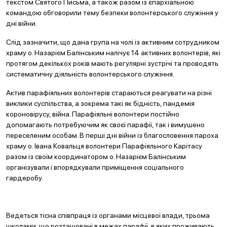
текстом Святого Письма, а також разом із єпархіальною
командою обговорили тему безпеки волонтерського служіння у
дні війни.
Слід зазначити, що дана група на чолі із активним сотрудником
храму о. Назарієм Балінським налічує 14 активних волонтерів, які
протягом декількох років мають регулярні зустрічі та проводять
систематичну діяльність волонтерського служіння.
Актив парафіяльних волонтерів стараються реагувати на різні
виклики суспільства, а зокрема такі як бідність, пандемія
короновірусу, війна. Парафіяльні волонтери постійно
допомагають потребуючим як своєї парафії, так і вимушено
переселеним особам. В перші дні війни із благословення пароха
храму о. Івана Ковальця волонтери Парафіяльного Карітасу
разом із своїм координатором о. Назарієм Балінським
організували і впорядкували приміщення соціального
гардеробу.
Ведеться тісна співпраця із органами місцевої влади, трьома
школами, що розташовані в межах парафії, в яких проживають