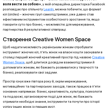
воля вести за собою»
, у якій операційна директорка Facebook
розповідає про спільноту
LeanIn
, можна побачити, що формат
кіл (circles) – жіночих груп самопідтримки, уже давно став
ефективним інструментом особистісного зростання та, якщо
говорити суто про бізнес, – можливістю для мережування,
партнерства й результативної співпраці.
Створення Creative Women Space
Щоб надати можливість українським жінкам спробувати
інструмент жіночих кіл, п’ять жінок на власні кошти заснували в
столиці перший жіночий креативний простір під назвою
Creative
Women Space
, щоб ділитися досвідом взаємопідтримки й
допомагати жінкам, які бажають розвиватися у творчості та
бізнесі, реалізовувати свої задуми.
Простір існує вже півтора року й, окрім мережування,
мотиваційних та партнерських заходів, також працює в п’яти
основних напрямках: бізнес, креативність, культура, психологія
та подорожі, організовуючи події для жінок, які бажають
отримати необхідні знання, інструменти та почути про історії
успіху інших жінок із перших вуст.