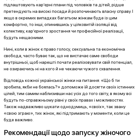
підлаштовують кар’єрні плани під чоловіків та дітей, рідше
претендують на високі посади й розпочинають власну справу. І
якщо в окремих випадках багатьом жінкам буде із цим
комфортно, то інші, опинившись у цілковитій ізоляції від
колективу, кар’єрного зростання чи професійної реалізації,
будуть нещасними.
Нині, коли в жінок є право голосу, сексуальна та економічна
свобода, часто буває так, що не вистачає саме свободи
внутрішньої, щоб нарешті почати реалізовувати свій потенціал,
не озираючись ні на кого й не чекаючи чужого схвалення.
Відповідь кожної української жінки на питання: «Що б ти
зробила, якби не боялась?» допоможе їй досягти своїх істинних
цілей, тим самим наблизивши нас усіх до того світу, в якому всі
будуть по-справжньому рівні у своїх правах і можливостях.
Також надважливо шукати однодумиць, «своїх», так звану
«свою зграю», тих жінок, які підтримають у моменти, коли це
буде важливо.
Рекомендації щодо запуску жіночого