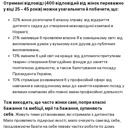
Отримані відповіді (400 відповідей від жінок переважно
у віці 25 – 45 років) можна узагальнити й побачити, що:
32% жінок розпочали б власну справу: від відкриття
дитячого садка до створення міжнародної компанії в
Норвегії;
21% сміливіше б проявляли власне Я в зовнішньому світі: від
висловлення думок у вузькому колі друзів до публічних
висловлювань;
13% змінили б цей світ на краще: від допомоги притулкам
тварин і створення благодійних фондів до заняття
політичною діяльністю, а також балотування на посаду
Президента України,
10% стрімкіше розвивалися б у професійній сфері: від
навчання в закордонному виші до заняття керівних посад у
великих компаніях або повної зміни професійної діяльності.
Тож виходить, що часто жінки самі, попри власні
бажання та амбіції, мрії та бажання, зупиняють
себе.
Живуть тими установками, які отримали з дитинства.
Мало проявляють лідерські якості, мало очікують самі від себе,
продовжуючи брати на себе левову частку роботи по дому,