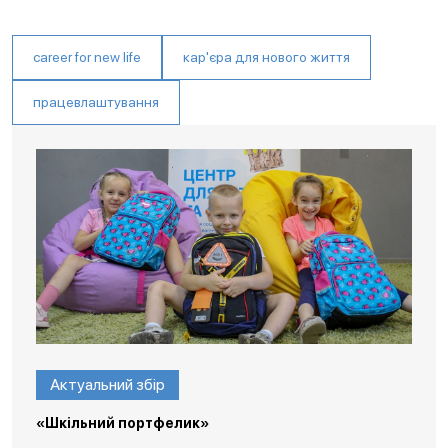
career for new life
кар'єра для нового життя
працевлаштування
Актуальний збір
«Шкільний портфелик»