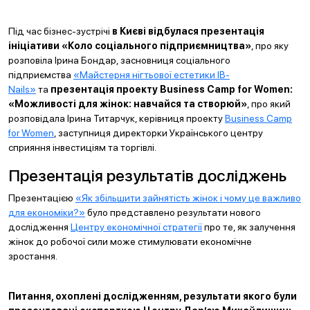
Під час бізнес-зустрічі
в Києві відбулася презентація
ініціативи «Коло соціального підприємництва»
, про яку
розповіла Ірина Бондар, засновниця соціального
підприємства
«Майстерня нігтьової естетики IB-
Nails»
та
презентація проекту Business Camp for Women:
«Можливості для жінок: навчайся та створюй»
, про який
розповідала Ірина Титарчук, керівниця проекту
Business Camp
for Women
, заступниця директорки Українського центру
сприяння інвестиціям та торгівлі.
Презентація результатів досліджень
Презентацією
«Як збільшити зайнятість жінок і чому це важливо
для економіки?»
було представлено результати нового
дослідження
Центру економічної стратегії
про те, як залучення
жінок до робочої сили може стимулювати економічне
зростання.
Питання, охоплені дослідженням, результати якого були