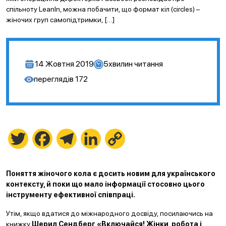
спільноту LeanIn, можна побачити, що формат кіл (circles) –
жіночих груп самопідтримки, […]
14 Жовтня 2019
5
хвилин читання
переглядів
172
Twitter
Facebook
Telegram
LinkedIn
Copy
Link
Поняття жіночого кола є досить новим для українського
контексту, й поки що мало інформації стосовно цього
інструменту ефективної співпраці.
Утім, якщо вдатися до міжнародного досвіду, посилаючись на
книжку
Шерил Сендберг «Включайся! Жінки, робота і