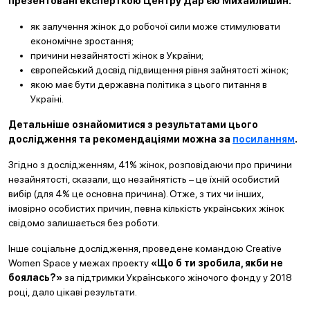
презентовані експерткою Центру Дар’єю Михайлишин:
як залучення жінок до робочої сили може стимулювати
економічне зростання;
причини незайнятості жінок в України;
європейський досвід підвищення рівня зайнятості жінок;
якою має бути державна політика з цього питання в
Україні.
Детальніше ознайомитися з результатами цього
дослідження та рекомендаціями можна за
посиланням
.
Згідно з дослідженням, 41% жінок, розповідаючи про причини
незайнятості, сказали, що незайнятість – це їхній особистий
вибір (для 4% це основна причина). Отже, з тих чи інших,
імовірно особистих причин, певна кількість українських жінок
свідомо залишається без роботи.
Інше соціальне дослідження, проведене командою Creative
Women Space у межах проекту
«Що б ти зробила, якби не
боялась?»
за підтримки Українського жіночого фонду у 2018
році, дало цікаві результати.