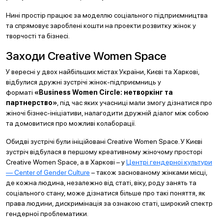
Нині простір працює за моделлю соціального підприємництва
та спрямовує зароблені кошти на проекти розвитку жінок у
творчості та бізнесі.
Заходи Creative Women Space
У вересні у двох найбільших містах України, Києві та Харкові,
відбулися дружні зустрічі жінок-підприємниць у
форматі
«Business Women Circle: нетворкінг та
партнерство»
, під час яких учасниці мали змогу дізнатися про
жіночі бізнес-ініціативи, налагодити дружній діалог між собою
та домовитися про можливі колаборації.
Обидві зустрічі були ініційовані Creative Women Space. У Києві
зустріч відбулася в першому креативному жіночому просторі
Creative Women Space, а в Харкові – у
Центрі гендерної культури
— Center of Gender Culture
– також заснованому жінками місці,
де кожна людина, незалежно від статі, віку, роду занять та
соціального стану, може дізнатися більше про такі поняття, як
права людини, дискримінація за ознакою статі, широкий спектр
гендерної проблематики.