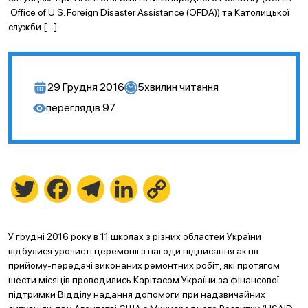
Office of U.S. Foreign Disaster Assistance (OFDA)) та Католицької
служби […]
29 Грудня 2016
5
хвилин читання
переглядів
97
Twitter
Facebook
Telegram
LinkedIn
Copy
Link
У грудні 2016 року в 11 школах з різних областей України
відбулися урочисті церемонії з нагоди підписання актів
прийому-передачі виконаних ремонтних робіт, які протягом
шести місяців проводились Карітасом України за фінансової
підтримки Відділу надання допомоги при надзвичайних