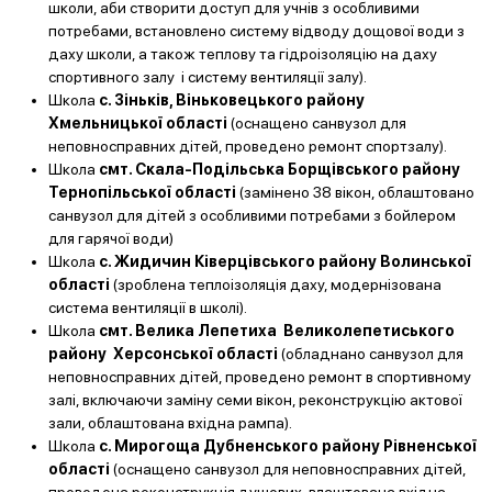
школи, аби створити доступ для учнів з особливими
потребами, встановлено систему відводу дощової води з
даху школи, а також теплову та гідроізоляцію на даху
спортивного залу і систему вентиляції залу).
Школа
с. Зіньків, Віньковецького району
Хмельницької області
(оснащено санвузол для
неповносправних дітей, проведено ремонт спортзалу).
Школа
смт. Скала-Подільська Борщівського району
Тернопільської області
(замінено 38 вікон, облаштовано
санвузол для дітей з особливими потребами з бойлером
для гарячої води)
Школа
с. Жидичин Ківерцівського району Волинської
області
(зроблена теплоізоляція даху, модернізована
система вентиляції в школі).
Школа
смт. Велика Лепетиха Великолепетиського
району Херсонської області
(обладнано санвузол для
неповносправних дітей, проведено ремонт в спортивному
залі, включаючи заміну семи вікон, реконструкцію актової
зали, облаштована вхідна рампа).
Школа
с. Мирогоща Дубненського району Рівненської
області
(оснащено санвузол для неповносправних дітей,