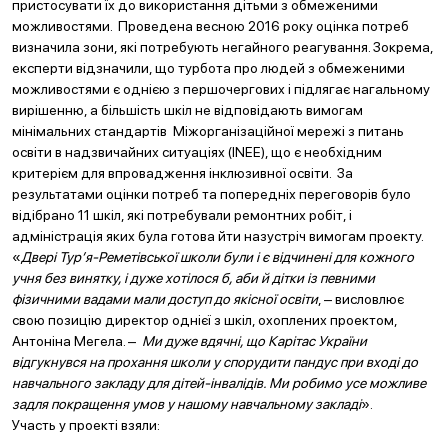
пристосувати їх до використання дітьми з обмеженими
можливостями. Проведена весною 2016 року оцінка потреб
визначила зони, які потребують негайного реагування. Зокрема,
експерти відзначили, що турбота про людей з обмеженими
можливостями є однією з першочергових і підлягає нагальному
вирішенню, а більшість шкіл не відповідають вимогам
мінімальних стандартів Міжорганізаційної мережі з питань
освіти в надзвичайних ситуаціях (INEE), що є необхідним
критерієм для впровадження інклюзивної освіти. За
результатами оцінки потреб та попередніх переговорів було
відібрано 11 шкіл, які потребували ремонтних робіт, і
адміністрація яких була готова йти назустріч вимогам проекту.
«
Двері Тур’я-Реметівської школи були і є відчинені для кожного
учня без винятку, і дуже хотілося б, аби й дітки із певними
фізичними вадами мали доступ до якісної освіти
, ‒ висловлює
свою позицію директор однієї з шкіл, охоплених проектом,
Антоніна Мегела. ‒
Ми дуже вдячні, що Карітас України
відгукнувся на прохання школи у спорудити пандус при вході до
навчального закладу для дітей-інвалідів. Ми робимо усе можливе
задля покращення умов у нашому навчальному закладі
».
Участь у проекті взяли: