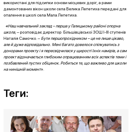
використані для підсипки основи місцевих доріг, а рами
демонтованих вікон школи села Велика Лепетиха передані для
опалення в школі села Мала Лепетиха.
«
Наш навчальний заклад – перша у Галицькому районі опорна
школа
, ‒ розповідає директор Більшівцівської ЗОШ І-ІІІ ступенів
Наталія Самочко. ‒
Бути першопрохідником – це не лише цікаво,
але й дуже відповідально. Мені багато довелося спілкуватись з
донорами проекту і я пересвідчилася у щирості їхніх намірів, а сам
проект відзначається глибоким опрацюванням всіх аспектів теми і
позбавлений пустих обіцянок. Робиться те, що важливо для школи
на нинішній момент
».
Теги: