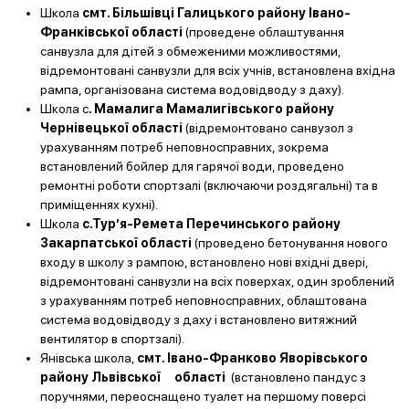
Школа
смт. Більшівці Галицького району Івано-
Франківської області
(проведене облаштування
санвузла для дітей з обмеженими можливостями,
відремонтовані санвузли для всіх учнів, встановлена вхідна
рампа, організована система водовідводу з даху).
Школа с
. Мамалига Мамалигівського району
Чернівецької області
(відремонтовано санвузол з
урахуванням потреб неповносправних, зокрема
встановлений бойлер для гарячої води, проведено
ремонтні роботи спортзалі (включаючи роздягальні) та в
приміщеннях кухні).
Школа
с.Тур’я-Ремета Перечинського району
Закарпатської області
(проведено бетонування нового
входу в школу з рампою, встановлено нові вхідні двері,
відремонтовані санвузли на всіх поверхах, один зроблений
з урахуванням потреб неповносправних, облаштована
система водовідводу з даху і встановлено витяжний
вентилятор в спортзалі).
Янівська школа,
смт. Івано-Франково Яворівського
району Львівської області
(встановлено пандус з
поручнями, переоснащено туалет на першому поверсі