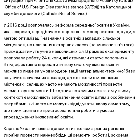
ситуаціях при Агентстві США з Міжнародного Розвитку (USAID
Office of U.S. Foreign Disaster Assistance (
OFDA
)) та Католицької
служби допомоги (Catholic Relief Service).
У 2016 році розпочалась реформа середньої освіти в України,
яка, зокрема, передбачає створення т.з. «опорних шкіл», куди, з
метою оптимізації навчання в освітніх закладах сільської
місцевості, на навчання в старших класах (починаючи з п’ятого)
приїжджатимуть учні з навколишніх сіл. В рамках експерименту
розпочали роботу 24 школи, які отримали статус «опорних».
Втім, ефективно впровадити нову систему якісної освіти
можливо лише за умов модернізації матеріально-технічної бази
існуючих навчальних закладів, адже школи в маленьких
містечках і селищах часто не мають можливості провести
елементарні ремонти. Ще одним важливим аспектом у цьому
контексті є можливість забезпечення освіти дітям з особливими
потребами, які часто не можуть відвідувати школу саме тому,
що приміщення не пристосоване для роботи з умовах
впровадження інклюзивної освіти.
Карітас України взявся допомогти школам з різних регіонів
України провести найнеобхідніші ремонтні роботи і, зокрема,