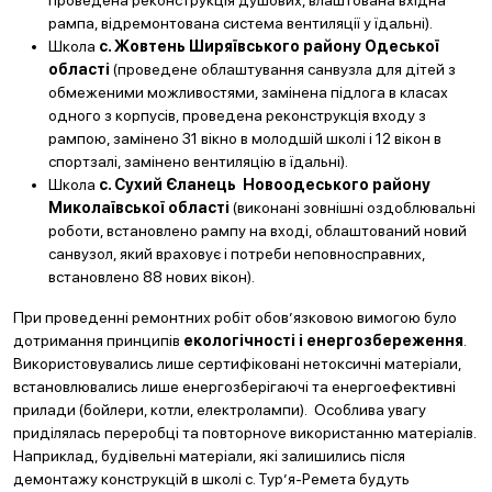
проведена реконструкція душових, влаштована вхідна
рампа, відремонтована система вентиляції у їдальні).
Школа
с. Жовтень Ширяївського району Одеської
області
(проведене облаштування санвузла для дітей з
обмеженими можливостями, замінена підлога в класах
одного з корпусів, проведена реконструкція входу з
рампою, замінено 31 вікно в молодшій школі і 12 вікон в
спортзалі, замінено вентиляцію в їдальні).
Школа
с. Сухий Єланець Новоодеського району
Миколаївської області
(виконані зовнішні оздоблювальні
роботи, встановлено рампу на вході, облаштований новий
санвузол, який враховує і потреби неповносправних,
встановлено 88 нових вікон).
При проведенні ремонтних робіт обов’язковою вимогою було
дотримання принципів
екологічності і енергозбереження
.
Використовувались лише сертифіковані нетоксичні матеріали,
встановлювались лише енергозберігаючі та енергоефективні
прилади (бойлери, котли, електролампи). Особлива увагу
приділялась переробці та повторноve використанню матеріалів.
Наприклад, будівельні матеріали, які залишились після
демонтажу конструкцій в школі с. Тур’я-Ремета будуть