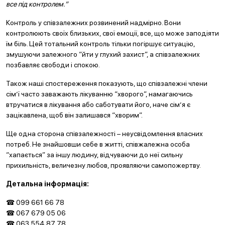
все під контролем.”
Контроль у співзалежних розвинений надмірно. Вони
контролюють своїх близьких, свої емоції, все, що може заподіяти
їм біль. Цей тотальний контроль тільки погіршує ситуацію,
змушуючи залежного “йти у глухий захист”, а співзалежних
позбавляє свободи і спокою.
Також наші спостереження показують, що співзалежні члени
сім’ї часто заважають лікуванню “хворого”, намагаючись
втручатися в лікування або саботувати його, наче сім’я є
зацікавлена, щоб він залишався “хворим”.
Ще одна сторона співзалежності – неусвідомлення власних
потреб. Не знайшовши себе в житті, співжалежна особа
“хапається” за іншу людину, відчуваючи до неї сильну
прихильність, величезну любов, проявляючи самопожертву.
Детальна інформація:
☎ 099 661 66 78
☎ 067 679 05 06
☎ 063 554 87 78