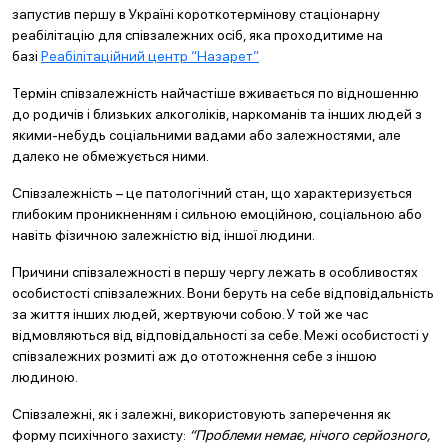
запустив першу в Україні короткотермінову стаціонарну
реабілітацію для співзалежних осіб, яка проходитиме на
базі
Реабілітаційний центр “Назарет”
Термін співзалежність найчастіше вживається по відношенню
до родичів і близьких алкоголіків, наркоманів та інших людей з
якими-небудь соціальними вадами або залежностями, але
далеко не обмежується ними.
Співзалежність – це патологічний стан, що характеризується
глибоким проникненням і сильною емоційною, соціальною або
навіть фізичною залежністю від іншої людини.
Причини співзалежності в першу чергу лежать в особливостях
особистості співзалежних. Вони беруть на себе відповідальність
за життя інших людей, жертвуючи собою. У той же час
відмовляються від відповідальності за себе. Межі особистості у
співзалежних розмиті аж до ототожнення себе з іншою
людиною.
Співзалежні, як і залежні, використовують заперечення як
форму психічного захисту:
“Проблеми немає, нічого серйозного,