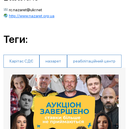
rc.nazaret@ukr.net
http://www.nazaret.org.ua
Теги:
Карітас СДЄ
назарет
реабілітаційний центр