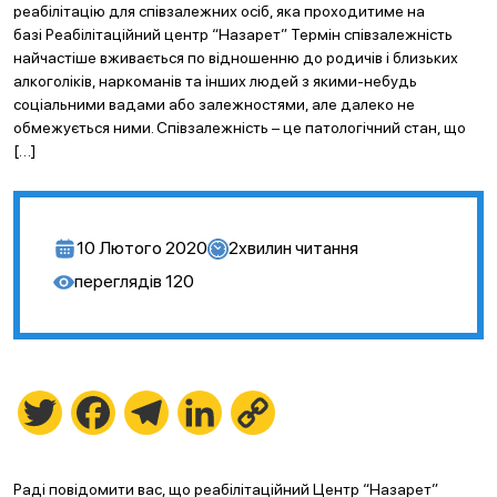
реабілітацію для співзалежних осіб, яка проходитиме на
базі Реабілітаційний центр “Назарет” Термін співзалежність
найчастіше вживається по відношенню до родичів і близьких
алкоголіків, наркоманів та інших людей з якими-небудь
соціальними вадами або залежностями, але далеко не
обмежується ними. Співзалежність – це патологічний стан, що
[…]
10 Лютого 2020
2
хвилин читання
переглядів
120
Twitter
Facebook
Telegram
LinkedIn
Copy
Link
Раді повідомити вас, що реабілітаційний Центр “Назарет”