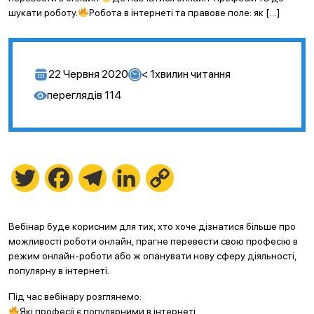
шукати роботу.
Робота в інтернеті та правове поле: як […]
22 Червня 2020
< 1
хвилин читання
переглядів
114
Twitter
Facebook
Telegram
LinkedIn
Copy
Link
Вебінар буде корисним для тих, хто хоче дізнатися більше про
можливості роботи онлайн, прагне перевести свою професію в
режим онлайн-роботи або ж опанувати нову сферу діяльності,
популярну в інтернеті.
Під час вебінару розглянемо:
Які професії є популярними в інтернеті.