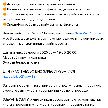
Які види робіт можливо перевести в онлайн.
Де навчатися онлайн-професій та де шукати роботу.
Робота в інтернеті та правове поле: як приймати оплату та
оформлювати трудові відносини.
Специфіка роботи за наймом та на фрилансі.
Ведуча вебінару – Уляна Мовчан, засновниця
GrantWin Agency
,
має 6 років досвіду в проєктному менеджменті та комунікаціях,
справжня шанувальниця онлайн-роботи.
Дата й час:
23 червня 2020 року, 19:00-20:00.
Мова вебінару – українська.
Участь безкоштовна
ДЛЯ УЧАСТІ НЕОБХІДНО ЗАРЕЄСТРУВАТИСЯ:
https://bit.ly/2YapHTZ
Заповніть форму – і ви отримаєте на пошту посилання, за яким
зможете взяти участь у вебінарі під час його проведення.
ЗВЕРНІТЬ УВАГУ! Якщо ви після реєстрації не отримали від нас
листа з посиланням на участь у вебінарі – перевірте папку