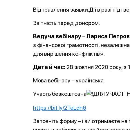
Відправлення заявки.Дії в разі підтв
Звітність перед донором.
Ведуча вебінару
–
Лариса Петров
з фінансової грамотності, незалежна
для вирішення конфліктів».
Дата й час:
28 жовтня 2020 року, з 1
Мова вебінару – українська.
Участь безкоштовна
ДЛЯ УЧАСТІ 
https://bit.ly/2TeLdn6
Заповніть форму – і ви отримаєте на
участь у вебінарі під час його провед