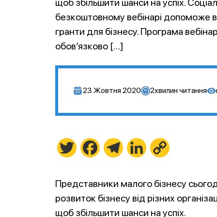
щоб збільшити шанси на успіх. Соціа
безкоштовному вебінарі допоможе ва
гранти для бізнесу. Програма вебіна
обов’язково […]
23 Жовтня 2020
2
хвилин читання
Twitter
Facebook
Telegram
LinkedIn
Copy
Link
Представники малого бізнесу сьогод
розвиток бізнесу від різних організа
щоб збільшити шанси на успіх.