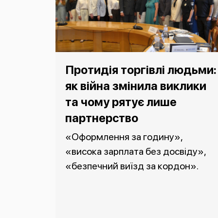
Протидія торгівлі людьми:
як війна змінила виклики
та чому рятує лише
партнерство
«Оформлення за годину»,
«висока зарплата без досвіду»,
«безпечний виїзд за кордон».