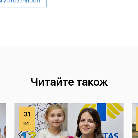
згуртованності
Читайте також
31
ЛИП