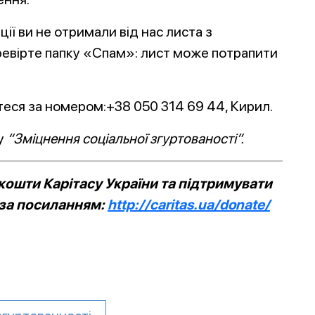
ії ви не отримали від нас листа з
еревірте папку «Спам»: лист може потрапити
еся за номером:+38 050 314 69 44, Кирил.
ту
“Зміцнення соціальної згуртованості”.
ошти Карітасу України та підтримувати
 за посиланням:
http://caritas.ua/donate/