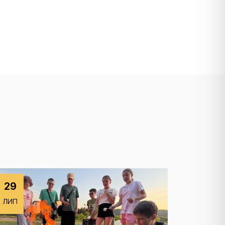
29
ЛИП