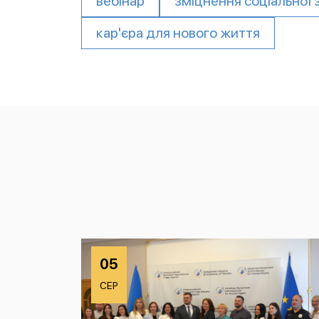
вебінар
зміцнення соціальної 
кар'єра для нового життя
05
СЕР