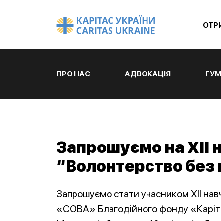
ОТР
ПРО НАС
АДВОКАЦІЯ
ГУМ
Запрошуємо на ХІІ 
“Волонтерство без
Запрошуємо стати учасником ХІІ нав
«СОВА» Благодійного фонду «Каріта