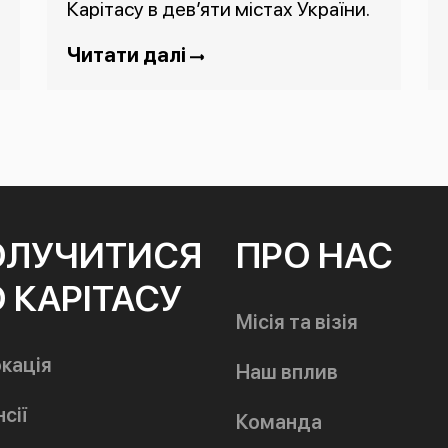
Карітасу в дев’яти містах України.
Читати далі
ОЛУЧИТИСЯ
ПРО НАС
 КАРІТАСУ
Місія та візія
кація
Наш вплив
сії
Команда