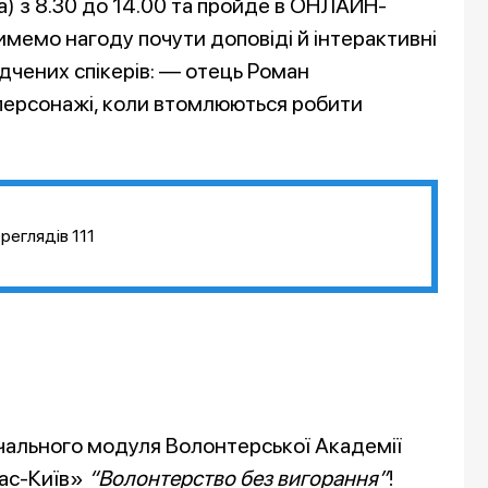
а) з 8.30 до 14.00 та пройде в ОНЛАЙН-
емо нагоду почути доповіді й інтерактивні
ідчених спікерів: — отець Роман
 персонажі, коли втомлюються робити
реглядів
111
чального модуля Волонтерської Академії
ас-Київ»
“Волонтерство без вигорання”
!