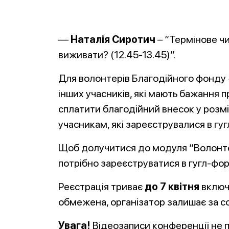
—
Наталія Сиротич
– “Термінове чи
виживати? (12.45-13.45)”.
Для волонтерів Благодійного фонду 
інших учасників, які мають бажання п
сплатити благодійний внесок у розмі
учасникам, які зареєструвалися в гуг
Щоб долучитися до модуля “Волонт
потрібно зареєструватися в гугл-фо
Реєстрація триває
до 7 квітня
включн
обмежена, організатор залишає за с
Увага!
Відеозаписи конференції не 