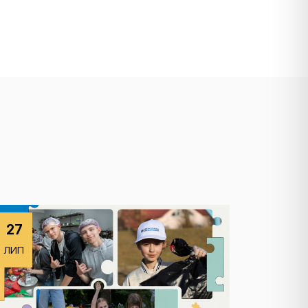
27
ЛИП