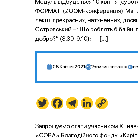
Модуль відбудеться 10 квітня (субот
ФОРМАТІ (ZOOM-конференція). Матим
лекції прекрасних, натхненних, досв
Островський – “Що роблять біблійні
добро?” (8.30-9.10); — […]
05 Квітня 2021
2
хвилин читання
пе
Twitter
Facebook
Telegram
LinkedIn
Copy
Link
Запрошуємо стати учасником ХІІ нав
«СОВА» Благодійного фонду «Каріт