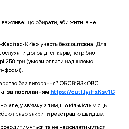
 важливе: що обирати, аби жити, а не
«Карітас-Київ» участь безкоштовна! Для
рослухати доповіді спікерів, потрібно
рі 250 грн (умови оплати надішлемо
л-формі).
ерство без вигорання”, ОБОВ’ЯЗКОВО
рмі
за посиланням
https://cutt.ly/HxKsv1G
о, але, у зв’язку з тим, що кількість місць
обою право закрити реєстрацію швидше.
проводитимуться та не надсилатимуться