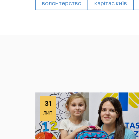
волонтерство
карітас київ
31
ЛИП