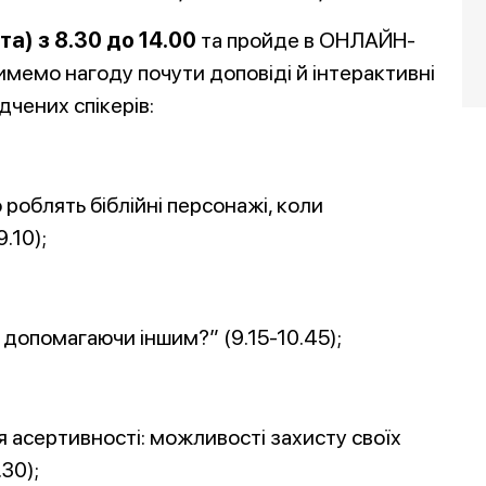
та) з 8.30 до 14.00
та пройде в ОНЛАЙН-
емо нагоду почути доповіді й інтерактивні
дчених спікерів:
 роблять біблійні персонажі, коли
.10);
, допомагаючи іншим?” (9.15-10.45);
я асертивності: можливості захисту своїх
30);