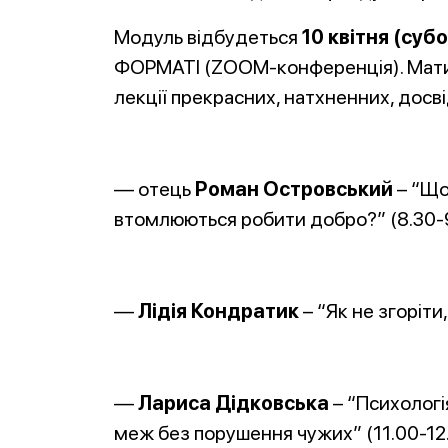
Модуль відбудеться
10 квітня (субо
ФОРМАТІ (ZOOM-конференція). Матим
лекції прекрасних, натхненних, досві
— отець
Роман Островський
– “Що
втомлюються робити добро?” (8.30-9
—
Лідія Кондратик
– “Як не згоріти
—
Лариса Дідковська
– “Психологі
меж без порушення чужих” (11.00-12.