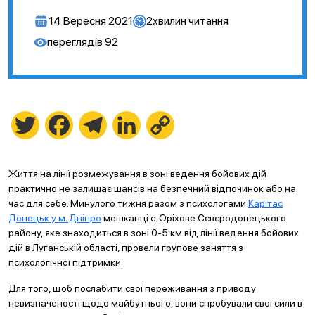
14 Вересня 2021
2
хвилин читання
переглядів
92
Twitter
Facebook
Telegram
LinkedIn
Copy
Link
Життя на лінії розмежування в зоні ведення бойових дій
практично не залишає шансів на безпечний відпочинок або на
час для себе. Минулого тижня разом з психологами
Карітас
Донецьк у м. Дніпро
мешканці с. Оріхове Сєвєродонецького
району, яке знаходиться в зоні 0-5 км від лінії ведення бойових
дій в Луганській області, провели групове заняття з
психологічної підтримки.
Для того, щоб послабити свої переживання з приводу
невизначеності щодо майбутнього, вони спробували свої сили в