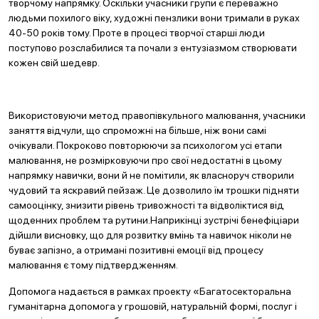
творчому напрямку. Оскільки учасники групи є переважно
людьми похилого віку, художні пензлики вони тримали в руках
40-50 років тому. Проте в процесі творчої старші люди
поступово розслабилися та почали з ентузіазмом створювати
кожен свій шедевр.
Використовуючи метод правопівкульного малювання, учасники
заняття відчули, що спроможні на більше, ніж вони самі
очікували. Покроково повторюючи за психологом усі етапи
малювання, не розмірковуючи про свої недостатні в цьому
напрямку навички, вони й не помітили, як власноруч створили
чудовий та яскравий пейзаж. Це дозволило їм трошки підняти
самооцінку, знизити рівень тривожності та відволіктися від
щоденних проблем та рутини.Наприкінці зустрічі бенефіціари
дійшли висновку, що для розвитку вмінь та навичок ніколи не
буває запізно, а отримані позитивні емоції від процесу
малювання є тому підтвердженням.
Допомога надається в рамках проекту «Багатосекторальна
гуманітарна допомога у грошовій, натуральній формі, послуг і