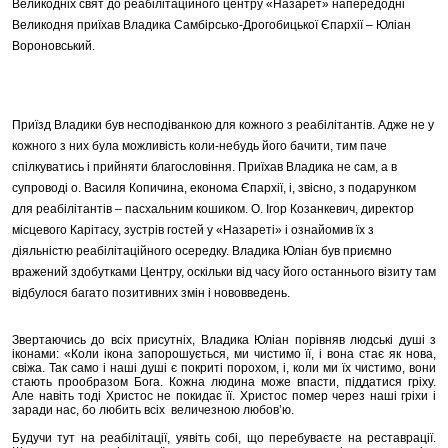
Великодніх свят до реабілітаційного центру «Назарет» напередодні
Великодня приїхав Владика Самбірсько-Дрогобицької Єпархії – Юліан
Вороновський.
Приїзд Владики був несподіванкою для кожного з реабілітантів. Адже не у
кожного з них була можливість коли-небудь його бачити, тим паче
спілкуватись і прийняти благословіння. Приїхав Владика не сам, а в
супроводі о. Василя Копичина, економа Єпархії, і, звісно, з подарунком
для реабілітантів – пасхальним кошиком. О. Ігор Козанкевич, директор
місцевого Карітасу, зустрів гостей у «Назареті» і ознайомив їх з
діяльністю реабілітаційного осередку. Владика Юліан був приємно
вражений здобутками Центру, оскільки від часу його останнього візиту там
відбулося багато позитивних змін і нововведень.
Звертаючись до всіх присутніх, Владика Юліан порівняв людські душі з
іконами: «Коли ікона запорошується, ми чистимо її, і вона стає як нова,
свіжа. Так само і наші душі є покриті порохом, і, коли ми їх чистимо, вони
стають прообразом Бога. Кожна людина може впасти, піддатися гріху.
Але навіть тоді Христос не покидає її. Христос помер через наші гріхи і
заради нас, бо любить всіх величезною любов’ю.
Будучи тут на реабілітації, уявіть собі, що перебуваєте на реставрації.