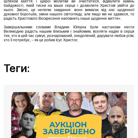
Шляхом каяття і щирої молитви ви очиститеся, відвалите камінь
байдужості, який тисне на ваше серце і дозволите Христові увійти до
нього. Звісно, це нелегке завдання: воно вимагає від нас щоденної
духовної боротьби, зміни нашого світогляду, але якщо ми не здамося, то
радість Христового Воскресіння наповнить наше щоденне життя».
Завершальними словами Владики Юліана були настанови нести
Великодню радість нашим близьким і знайомим, вселяти надію в серця
тих, хто в цей час сумує, розчарований, знедолений, дарувати любов усім,
хто її потребує, – як це робив Ісус Христос.
Теги: