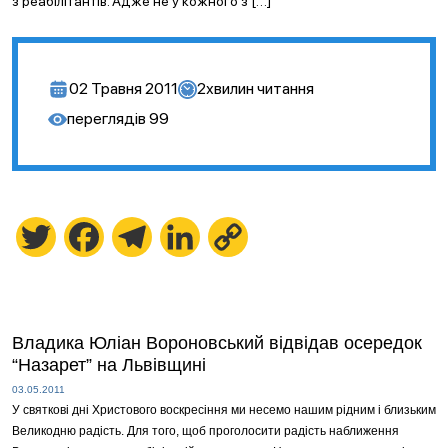
з реабілітантів. Адже не у кожного з […]
02 Травня 2011
2
хвилин читання
переглядів
99
Twitter
Facebook
Telegram
LinkedIn
Copy
Link
Владика Юліан Вороновський відвідав осередок
“Назарет” на Львівщині
03.05.2011
У святкові дні Христового воскресіння ми несемо нашим рідним і близьким
Великодню радість. Для того, щоб проголосити радість наближення