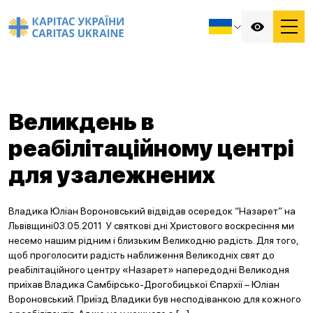
Великдень в
реабілітаційному центрі
для узалежнених
Владика Юліан Вороновський відвідав осередок “Назарет” на
Львівщині03.05.2011 У святкові дні Христового воскресіння ми
несемо нашим рідним і близьким Великодню радість. Для того,
щоб проголосити радість наближення Великодніх свят до
реабілітаційного центру «Назарет» напередодні Великодня
приїхав Владика Самбірсько-Дрогобицької Єпархії – Юліан
Вороновський. Приїзд Владики був несподіванкою для кожного