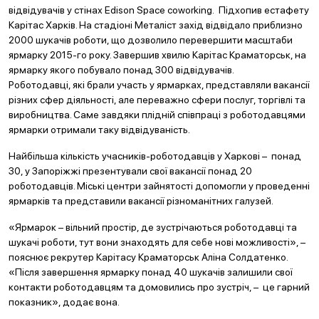
відвідувачів у стінах Edison Space coworking. Підхопив естафету
Карітас Харків. На стадіоні Металіст захід відвідало приблизно
2000 шукачів роботи, що дозволило перевершити масштаби
ярмарку 2015-го року. Завершив хвилю Карітас Краматорськ, на
ярмарку якого побувало понад 300 відвідувачів.
Роботодавці, які брали участь у ярмарках, представляли вакансії
різних сфер діяльності, але переважно сфери послуг, торгівлі та
виробництва. Саме завдяки плідній співпраці з роботодавцями
ярмарки отримали таку відвідуваність.
Найбільша кількість учасників-роботодавців у Харкові – понад
30, у Запоріжжі презентували свої вакансії понад 20
роботодавців. Міські центри зайнятості допомогли у проведенні
ярмарків та представили вакансії різноманітних галузей.
«Ярмарок – вільний простір, де зустрічаються роботодавці та
шукачі роботи, тут вони знаходять для себе нові можливості», –
пояснює рекрутер Карітасу Краматорськ Аліна Солдатенко.
«Після завершення ярмарку понад 40 шукачів залишили свої
контакти роботодавцям та домовились про зустріч, – це гарний
показник», додає вона.