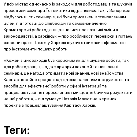
У всіх містах одночасно із заходом для роботодавців та шукачів
проходили семінари. Їх тематики відрізнялись. Так, у Запоріжжі
відбулось шість семінарів, які були присвячені встановленням
цілей, підготовці до співбесіди та самовизначенню.
Краматорські роботодавці дізналися про важливі зміни в
законодавстві, а харківські – про особливості перевірки з питань
охорони праці.
Також у Харкові шукачі отримали інформацію
про інструменти пошуку роботи.
«Кожен з цих заходів був корисним як для шукачів роботи, так і
для роботодавців, – адже ярмарки вакансій та навчальні
семінари, це нагода отримати нові знання, нові знайомства.
Карітас постійно працює над вдосконаленням інструментів та
засобів для ефективної роботи у сфері інтеграції та
працевлаштування переселенців і ми щодня бачимо результати
нашої роботи», – підсумовує Наталія Малютіна, керівник
проектів з працевлаштування Карітасу Харків.
Теги: