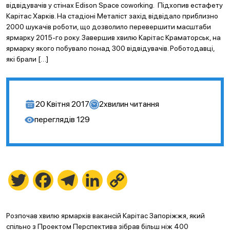
відвідувачів у стінах Edison Space coworking. Підхопив естафету
Карітас Харків. На стадіоні Металіст захід відвідало приблизно
2000 шукачів роботи, що дозволило перевершити масштаби
ярмарку 2015-го року. Завершив хвилю Карітас Краматорськ, на
ярмарку якого побувало понад 300 відвідувачів. Роботодавці,
які брали […]
20 Квітня 2017
2
хвилин читання
переглядів
129
Twitter
Facebook
Telegram
LinkedIn
Copy
Link
Розпочав хвилю ярмарків вакансій Карітас Запоріжжя, який
спільно з Проектом Перспектива зібрав більш ніж 400