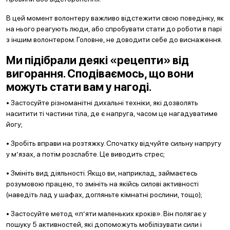
В цей момент волонтеру важливо відстежити свою поведінку, як
на нього реагують люди, або спробувати стати до роботи в парі
з іншим волонтером. Головне, не доводити себе до виснаження.
Ми підібрали деякі «рецепти» від
вигорання. Cподіваємось, що вони
можуть стати вам у нагоді.
• Застосуйте різноманітні дихальні техніки, які дозволять
наситити ті частини тіла, де є напруга, часом це нагадуватиме
йогу;
• Зробіть вправи на розтяжку. Спочатку відчуйте сильну напругу
у м’язах, а потім розслабте. Це виводить стрес;
• Змініть вид діяльності. Якщо ви, наприклад, займаєтесь
розумовою працею, то змініть на якійсь силові активності
(наведіть лад у шафах, догляньте кімнатні рослини, тощо);
• Застосуйте метод «п’яти маленьких кроків». Він полягає у
пошуку 5 активностей, які допоможуть мобілізувати сили і