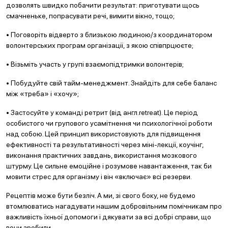
дозволять швидко побачити результат: приготувати щось
смачненьке, попрасувати речі, вимити вікно, тощо;
• Поговоріть відверто з близькою людиною/з координатором
волонтерських програм організації, з якою співпрцюєте;
• Візьміть участь у групі взаємопідтримки волонтерів;
• Побудуйте свій тайм-менеджмент. Знайдіть для себе баланс
між «треба» і «хочу»;
• Застосуйте у команді ретрит (від англ.retreat). Це період
особистого чи групового усамітнення чи психологічної роботи
над собою. Цей принцип використовують для підвищення
ефективності та результативності через міні-лекції, коучінг,
виконання практичних завдань, використання мозкового
штурму. Це сильне емоційне і розумове навантаження, так би
мовити стрес для організму і він «включає» всі резерви.
Рецептів може бути безліч. А ми, зі свого боку, не будемо
втомлюватись нагадувати нашим добровільним помічникам про
важливість їхньої допомоги і дякувати за всі добрі справи, що
вони зробили.