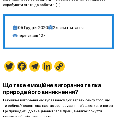
спробувати стати до роботи в […]
05 Грудня 2020
2
хвилин читання
переглядів
127
Twitter
Facebook
Telegram
LinkedIn
Copy
Link
Що таке емоційне вигорання та яка
природа його виникнення?
Емоційне вигорання наступає внаслідок втрати сенсу того, що
ти робиш. У волонтера настає розчарування, з’являється зневіра.
Це приводить до знецінення своєї праці, виникає почуття
провини або відсторонення.