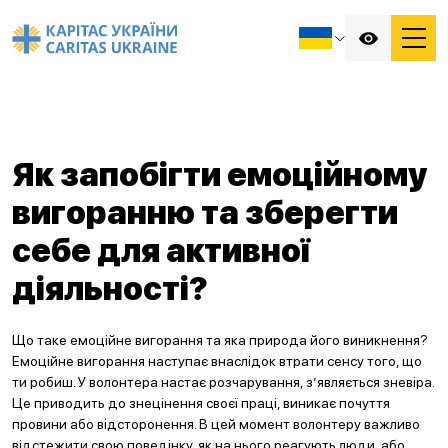
Як запобігти емоційному
вигоранню та зберегти
себе для активної
діяльності?
Що таке емоційне вигорання та яка природа його виникнення?
Емоційне вигорання наступає внаслідок втрати сенсу того, що
ти робиш. У волонтера настає розчарування, з’являється зневіра.
Це приводить до знецінення своєї праці, виникає почуття
провини або відсторонення. В цей момент волонтеру важливо
відстежити свою поведінку, як на нього реагують люди, або