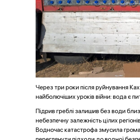
Через три роки після руйнування Ках
найболючіших уроків війни: вода є п
Підрив греблі залишив без води бли
небезпечну залежність цілих регіон
Водночас катастрофа змусила громад
переглянути підходи до водної безп