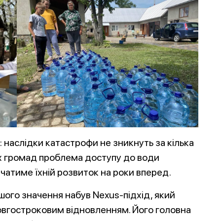
 наслідки катастрофи не зникнуть за кілька
ьох громад проблема доступу до води
чатиме їхній розвиток на роки вперед.
шого значення набув Nexus-підхід, який
овгостроковим відновленням. Його головна