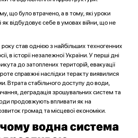
у, що було втрачено, а в тому, які уроки
і як відбудовує себе в умовах війни, що не
 року став однією з найбільших техногенних
, в історії незалежної України. У перші дні
рикута до затоплених територій, евакуації
Проте справжні наслідки теракту виявилися
. Втрата стабільного доступу до води,
чання, деградація зрошувальних систем та
води продовжують впливати як на
озвиток громад та місцевої економіки.
 чому водна система