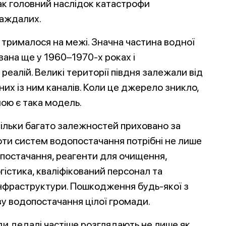
к головний наслідок катастрофи
раждалих.
 трималося на межі. Значна частина водної
вана ще у 1960–1970-х роках і
реалій. Великі території півдня залежали від
их із ним каналів. Коли це джерело зникло,
ою є така модель.
ільки багато залежностей приховано за
ти систем водопостачання потрібні не лише
опостачання, реагенти для очищення,
істика, кваліфікований персонал та
інфраструктури. Пошкодження будь-якої з
зу водопостачання цілої громади.
ди дедалі частіше розглядають не лише як