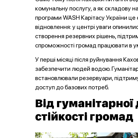
комунальну послугу, а як складову на
програми WASH Карітасу України це
відновлення: у центрі уваги опинилис
створення резервних рішень, підтри
спроможності громад працювати в у
У перші місяці після руйнування Ках
забезпечити людей водою. Гуманітарні
встановлювали резервуари, підтриму
доступ до базових потреб.
Від гуманітарної
стійкості громад