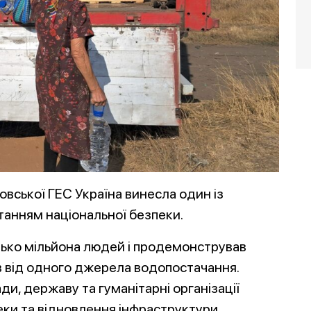
овської ГЕС Україна винесла один із
итанням національної безпеки.
зько мільйона людей і продемонстрував
ів від одного джерела водопостачання.
и, державу та гуманітарні організації
еки та відновлення інфраструктури.