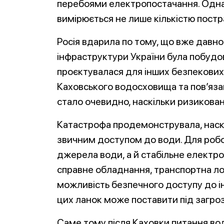
перебоями електропостачання. Одна
вимірюється не лише кількістю пост
Росія вдарила по тому, що вже давно
інфраструктури України була побудо
проєктувалася для інших безпекових 
Каховського водосховища та пов’язан
стало очевидно, наскільки ризикован
Катастрофа продемонструвала, наск
звичним доступом до води. Для робо
джерела води, а й стабільне електр
справне обладнання, транспортна лог
можливість безпечного доступу до 
цих ланок може поставити під загро
Саме тому після Каховки питання во