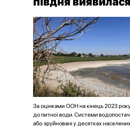
півдня виявилас
За оцінками ООН на кінець 2023 рок
до питної води. Системи водопоста
або зруйновані у десятках населених 