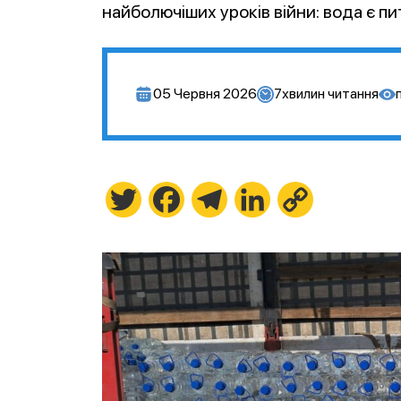
найболючіших уроків війни: вода є п
05 Червня 2026
7
хвилин читання
Twitter
Facebook
Telegram
LinkedIn
Copy
Link