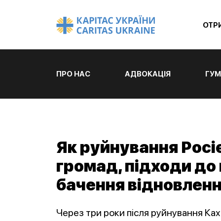
ОТР
ПРО НАС
АДВОКАЦІЯ
ГУМ
Як руйнування Росі
громад, підходи до
бачення відновлення
Через три роки після руйнування Ках