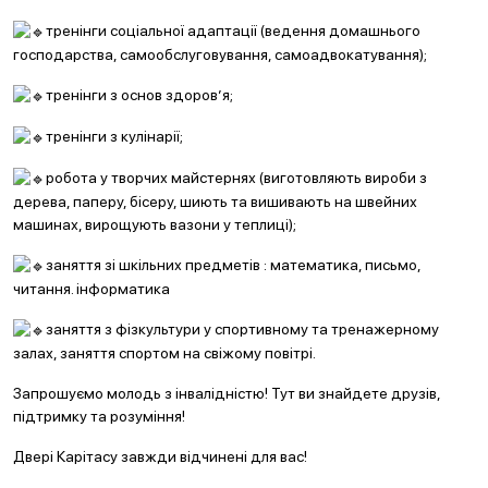
тренінги соціальної адаптації (ведення домашнього
господарства, самообслуговування, самоадвокатування);
тренінги з основ здоров’я;
тренінги з кулінарії;
робота у творчих майстернях (виготовляють вироби з
дерева, паперу, бісеру, шиють та вишивають на швейних
машинах, вирощують вазони у теплиці);
заняття зі шкільних предметів : математика, письмо,
читання. інформатика
заняття з фізкультури у спортивному та тренажерному
залах, заняття спортом на свіжому повітрі.
Запрошуємо молодь з інвалідністю! Тут ви знайдете друзів,
підтримку та розуміння!
Двері Карітасу завжди відчинені для вас!