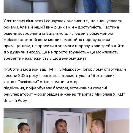
У житлових кімнатах і санвузлах оновили те, що зношувалося
роками. Але є й інший вимір цих змін – доступність. Частина
рішень розроблена спеціально для людей з обмеженою
мобільністю: щоб вони могли самостійно пересуватися
приміщенням, не просити допомоги щоразу, коли треба дійти
до душу чи виходу. Це не просто зручність – це можливість
зберегти незалежність у щоденному житті.
“Роботи з модернізації МТП у Мішково-Погорілому стартували
восени 2025 року. Повністю відремонтували 18 житлових
кімнат: “освіжили” стіни, замінили старі
підвіконня, пофарбували батареї, встановили сучасні
рекуператори”, – розповідає інженер “Карітас Миколаїв УГКЦ”
Віталій Робу.