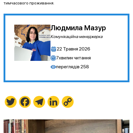
тимчасового проживання.
Людмила Мазур
Комунікаційна менеджерка
22 Травня 2026
7
хвилин читання
переглядів
258
Twitter
Facebook
Telegram
LinkedIn
Copy
Link