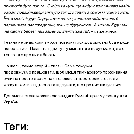
прильотів було поруч… Сусіди кажуть, що вибуховою хвилею навіть
залізні подвійні двері вигнуло так, що тільки з ломом можна зайти.
Їхати мені нікуди. Серце стискається, хочеться поїхати хоча б
подивитися, але там дрони, там не підпускають. А мамин будинок –
на лівому березі, там зараз окупанти живуть
“, – каже жінка.
Тетяна не знає, коли зможе повернутися додому, і чи буде куди
повертатися. Поки що її дім тут: у кімнаті, де поруч мама, де є
тепло і де про них дбають.
На жаль, таких історій – тисячі. Саме тому ми
продовжуємо працювати, щоб місця тимчасового проживання
були не просто дахом над головою, а простором, де люди
можуть жити з гідністю та відчувати, що про них піклуються.
Допомога стала можливою завдяки Гуманітарному фонду для
України.
Теги: