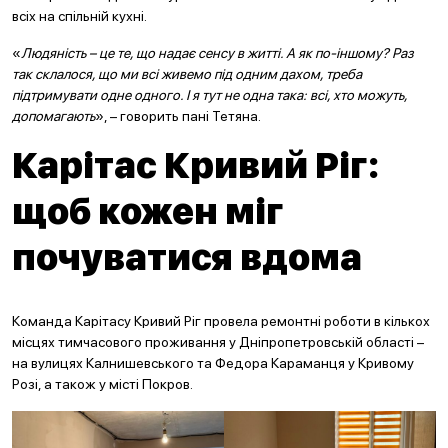
всіх на спільній кухні.
«
Людяність – це те, що надає сенсу в житті. А як по-іншому? Раз
так склалося, що ми всі живемо під одним дахом, треба
підтримувати одне одного. І я тут не одна така: всі, хто можуть,
допомагають
», – говорить пані Тетяна.
Карітас Кривий Ріг:
щоб кожен міг
почуватися вдома
Команда Карітасу Кривий Ріг провела ремонтні роботи в кількох
місцях тимчасового проживання у Дніпропетровській області –
на вулицях Калнишевського та Федора Караманця у Кривому
Розі, а також у місті Покров.