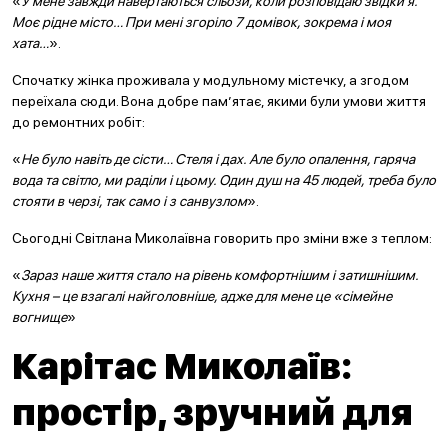
«
У мене завжди навертаються сльози, коли розповідаю звідки я.
Моє рідне місто… При мені згоріло 7 домівок, зокрема і моя
хата…
».
Спочатку жінка проживала у модульному містечку, а згодом
переїхала сюди. Вона добре пам’ятає, якими були умови життя
до ремонтних робіт:
«
Не було навіть де сісти… Стеля і дах. Але було опалення, гаряча
вода та світло, ми раділи і цьому. Один душ на 45 людей, треба було
стояти в черзі, так само і з санвузлом
».
Сьогодні Світлана Миколаївна говорить про зміни вже з теплом:
«
Зараз наше життя стало на рівень комфортнішим і затишнішим.
Кухня – це взагалі найголовніше, адже для мене це «сімейне
вогнище
»
Карітас Миколаїв:
простір, зручний для