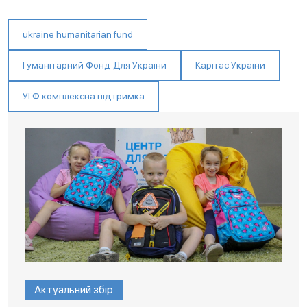
ukraine humanitarian fund
Гуманітарний Фонд Для України
Карітас України
УГФ комплексна підтримка
Актуальний збір