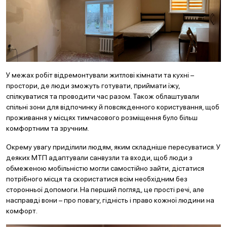
У межах робіт відремонтували житлові кімнати та кухні –
простори, де люди зможуть готувати, приймати їжу,
спілкуватися та проводити час разом. Також облаштували
спільні зони для відпочинку й повсякденного користування, щоб
проживання у місцях тимчасового розміщення було більш
комфортним та зручним.
Окрему увагу приділили людям, яким складніше пересуватися. У
деяких МТП адаптували санвузли та входи, щоб люди з
обмеженою мобільністю могли самостійно зайти, дістатися
потрібного місця та скористатися всім необхідним без
сторонньої допомоги. На перший погляд, це прості речі, але
насправді вони – про повагу, гідність і право кожної людини на
комфорт.