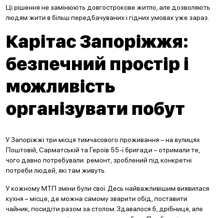
Ці рішення не замінюють довгострокове житло, але дозволяють
людям жити в більш передбачуваних і гідних умовах уже зараз.
Карітас Запоріжжя:
безпечний простір і
можливість
організувати побут
У Запоріжжі три місця тимчасового проживання – на вулицях
Поштовій, Сарматській та Героїв 55-ї бригади – отримали те,
чого давно потребували: ремонт, зроблений під конкретні
потреби людей, які там живуть.
У кожному МТП зміни були свої. Десь найважливішим виявилася
кухня – місце, де можна самому зварити обід, поставити
чайник, посидіти разом за столом. Здавалося б, дрібниця, але