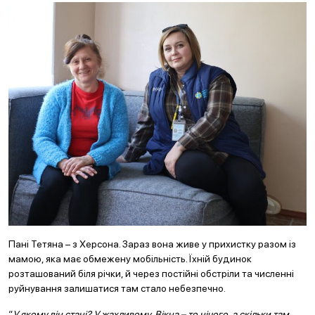
Пані Тетяна – з Херсона. Зараз вона живе у прихистку разом із
мамою, яка має обмежену мобільність. Їхній будинок
розташований біля річки, й через постійні обстріли та численні
руйнування залишатися там стало небезпечно.
“
У якому він стані? У жахливому. Вікна – то нічого, а скільки там