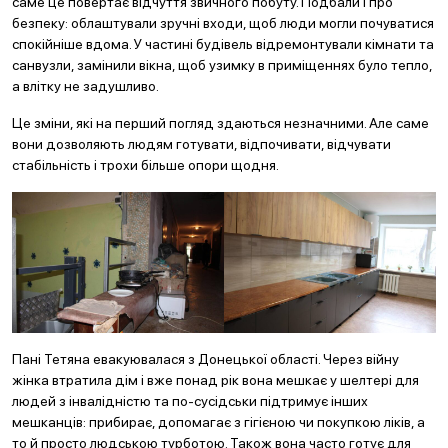
саме це повертає відчуття звичного побуту. Подбали і про
безпеку: облаштували зручні входи, щоб люди могли почуватися
спокійніше вдома. У частині будівель відремонтували кімнати та
санвузли, замінили вікна, щоб узимку в приміщеннях було тепло,
а влітку не задушливо.
Це зміни, які на перший погляд здаються незначними. Але саме
вони дозволяють людям готувати, відпочивати, відчувати
стабільність і трохи більше опори щодня.
Пані Тетяна евакуювалася з Донецької області. Через війну
жінка втратила дім і вже понад рік вона мешкає у шелтері для
людей з інвалідністю та по-сусідськи підтримує інших
мешканців: прибирає, допомагає з гігієною чи покупкою ліків, а
то й просто людською турботою. Також вона часто готує для