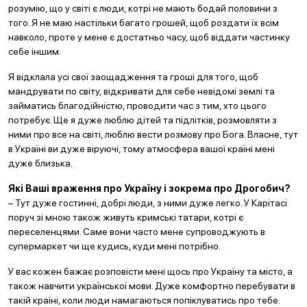
розумію, що у світі є люди, котрі не мають бодай половини з
того. Я не маю настільки багато грошей, щоб роздати їх всім
навколо, проте у мене є достатньо часу, щоб віддати частинку
себе іншим.
Я відклала усі свої заощадження та гроші для того, щоб
мандрувати по світу, відкривати для себе невідомі землі та
займатись благодійністю, проводити час з тим, хто цього
потребує. Ще я дуже люблю дітей та підлітків, розмовляти з
ними про все на світі, люблю вести розмову про Бога. Власне, тут
в Україні ви дуже віруючі, тому атмосфера вашої країні мені
дуже близька.
Які Ваші враження про Україну і зокрема про Дрогобич?
– Тут дуже гостинні, добрі люди, з ними дуже легко. У Карітасі
поруч зі мною також живуть кримські татари, котрі є
переселенцями. Саме вони часто мене супроводжують в
супермаркет чи ще кудись, куди мені потрібно.
У вас кожен бажає розповісти мені щось про Україну та місто, а
також навчити української мови. Дуже комфортно перебувати в
такій країні, коли люди намагаються попіклуватись про тебе.