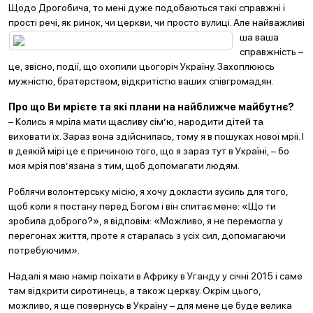
Щодо Дрогобича, то мені дуже подобаються такі справжні і
прості речі, як ринок, чи церкви, чи просто вулиці. Але найважливі
ша ваша
справжність –
це, звісно, події, що охопили цьогоріч Україну. Захоплююсь
мужністю, братерством, відкритістю ваших співгромадян.
Про що Ви мрієте та які плани на найближче майбутнє?
– Колись я мріла мати щасливу сім’ю, народити дітей та
виховати їх. Зараз вона здійснилась, тому я в пошуках нової мрії. І
в деякій мірі це є причиною того, що я зараз тут в Україні, – бо
моя мрія пов’язана з тим, щоб допомагати людям.
Роблячи волонтерську місію, я хочу докласти зусиль для того,
щоб коли я постану перед Богом і він спитає мене: «Що ти
зробила доброго?», я відповім: «Можливо, я не перемогла у
перегонах життя, проте я старалась з усіх сил, допомагаючи
потребуючим».
Надалі я маю намір поїхати в Африку в Уганду у січні 2015 і саме
там відкрити сиротинець, а також церкву. Окрім цього,
можливо, я ще повернусь в Україну – для мене це буде велика