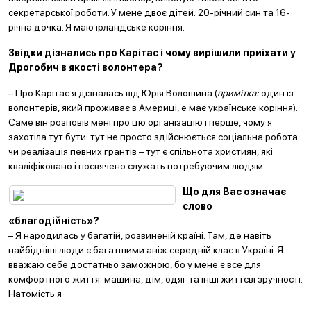
секретарської роботи. У мене двоє дітей: 20-річний син та 16-
річна дочка. Я маю ірландське коріння.
Звідки дізнались про Карітас і чому вирішили приїхати у
Дрогобич в якості волонтера?
– Про Карітас я дізналась від Юрія Волошина (
примітка:
один із
волонтерів, який проживає в Америці, е має українське коріння).
Саме він розповів мені про цю організацію і перше, чому я
захотіла тут бути: тут не просто здійснюється соціальна робота
чи реалізація певних грантів – тут є спільнота християн, які
кваліфіковано і посвячено служать потребуючим людям.
Що для Вас означає
слово
«благодійність»?
– Я народилась у багатій, розвиненій країні. Там, де навіть
найбідніші люди є багатшими аніж середній клас в Україні. Я
вважаю себе достатньо заможною, бо у мене є все для
комфортного життя: машина, дім, одяг та інші життєві зручності.
Натомість я