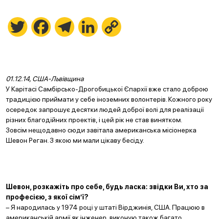
Twitter
Facebook
Telegram
LinkedIn
Copy
Link
01.12.14, США-Львівщина
У Карітасі Самбірсько-Дрогобицької Єпархії вже стало доброю
традицією приймати у себе іноземних волонтерів. Кожного року
осередок запрошує десятки людей доброї волі для реалізації
різних благодійних проектів, і цей рік не став винятком.
Зовсім нещодавно сюди завітала американська місіонерка
Шевон Реган. З якою ми мали цікаву бесіду.
Шевон, розкажіть про себе, будь ласка: звідки Ви, хто за
професією, з якої сім’ї?
– Я народилась у 1974 році у штаті Вірджинія, США. Працюю в
американській армії як інженер, виконую також багато