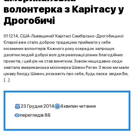
волонтерка з Карітасу у
Дрогобичі
01.12.14, США-ЛьвівщинаУ Карітасі Самбірсько-Дрогобицької
Єпархії вже стало доброю традицією приймати у себе
іноземних волонтерів. Кожного року осередок запрошує
десятки людей доброї волі для реалізації різних благодійних
проектів, і цей рік не став винятком. Зовсім нещодавно сюди
завітала американська місіонерка Шевон Реган. З якою ми мали
цікаву бесіду. Шевон, розкажіть про себе, будь ласка: звідки Ви,
[…]
23 Грудня 2014
4
хвилин читання
переглядів
88