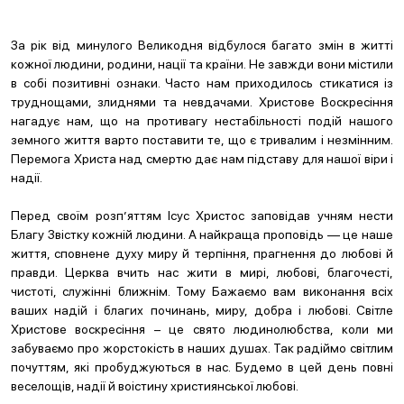
За рік від минулого Великодня відбулося багато змін в житті
кожної людини, родини, нації та країни. Не завжди вони містили
в собі позитивні ознаки. Часто нам приходилось стикатися із
труднощами, злиднями та невдачами. Христове Воскресіння
нагадує нам, що на противагу нестабільності подій нашого
земного життя варто поставити те, що є тривалим і незмінним.
Перемога Христа над смертю дає нам підставу для нашої віри і
надії.
Перед своїм розп’яттям Ісус Христос заповідав учням нести
Благу Звістку кожній людини. А найкраща проповідь — це наше
життя, сповнене духу миру й терпіння, прагнення до любові й
правди. Церква вчить нас жити в мирі, любові, благочесті,
чистоті, служінні ближнім. Тому Бажаємо вам виконання всіх
ваших надій і благих починань, миру, добра і любові. Світле
Христове воскресіння – це свято людинолюбства, коли ми
забуваємо про жорстокість в наших душах. Так радіймо світлим
почуттям, які пробуджуються в нас. Будемо в цей день повні
веселощів, надії й воістину християнської любові.