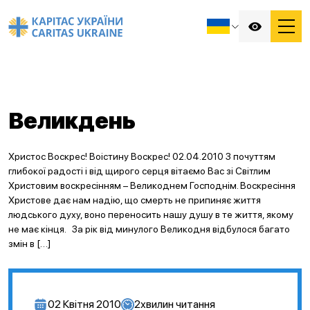
Великдень
Христос Воскрес! Воістину Воскрес! 02.04.2010 З почуттям
глибокої радості і від щирого серця вітаємо Вас зі Світлим
Христовим воскресінням – Великоднем Господнім. Воскресіння
Христове дає нам надію, що смерть не припиняє життя
людського духу, воно переносить нашу душу в те життя, якому
не має кінця. За рік від минулого Великодня відбулося багато
змін в […]
02 Квітня 2010
2
хвилин читання