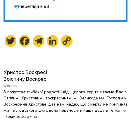
переглядів
93
Twitter
Facebook
Telegram
LinkedIn
Copy
Link
Христос Воскрес!
Воістину Воскрес!
02.04.2010
З почуттям глибокої радості і від щирого серця вітаємо Вас зі
Світлим Христовим воскресінням – Великоднем Господнім.
Воскресіння Христове дає нам надію, що смерть не припиняє
життя людського духу, воно переносить нашу душу в те життя,
якому не має кінця.