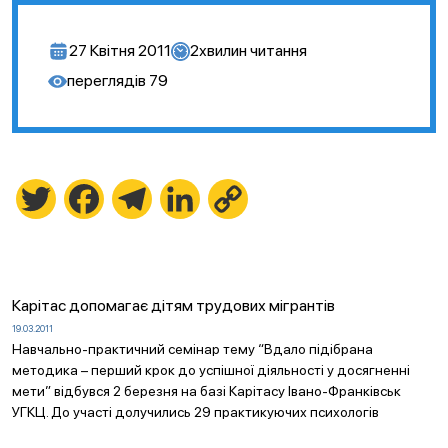
27 Квітня 2011
2
хвилин читання
переглядів
79
Twitter
Facebook
Telegram
LinkedIn
Copy
Link
К
арітас допомагає дітям трудових мігрантів
19.03.2011
Навчально-практичний семінар тему “Вдало підібрана
методика – перший крок до успішної діяльності у досягненні
мети” відбувся 2 березня на базі Карітасу Івано-Франківськ
УГКЦ. До участі долучились 29 практикуючих психологів