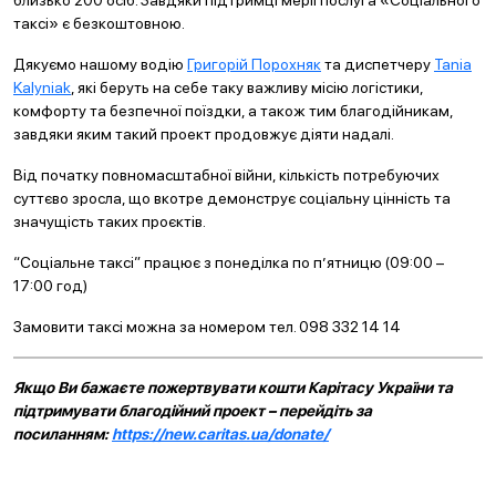
близько 200 осіб. Завдяки підтримці мерії послуга «Соціального
таксі» є безкоштовною.
Дякуємо нашому водію
Григорій Порохняк
та диспетчеру
Tania
Kalyniak
, які беруть на себе таку важливу місію логістики,
комфорту та безпечної поїздки, а також тим благодійникам,
завдяки яким такий проект продовжує діяти надалі.
Від початку повномасштабної війни, кількість потребуючих
суттєво зросла, що вкотре демонструє соціальну цінність та
значущість таких проєктів.
“Соціальне таксі” працює з понеділка по п’ятницю (09:00 –
17:00 год)
Замовити таксі можна за номером тел. 098 332 14 14
Якщо Ви бажаєте пожертвувати кошти Карітасу України та
підтримувати благодійний проект – перейдіть за
посиланням:
https://new.caritas.ua/donate/