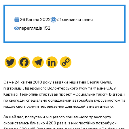
26 Квітня 2022
< 1
хвилин читання
переглядів
152
Twitter
Facebook
Telegram
LinkedIn
Copy
Link
Саме 24 квітня 2018 року завдяки ініціативі Сергія Кічули,
підтримці Лідерського Волонтерського Руху та Файне.UA, у
Картіасі Тернопіль стартував проект «Соціальне таксі». Відтоді і
по сьогодні спеціально обладнаний автомобіль курсує містом та
надає свої послуги перевезення для людей з інвалідністю.
За цей час, послугами місцевого соціального транспорту
скористались близько 4200 разів, з них постійно потребуючі