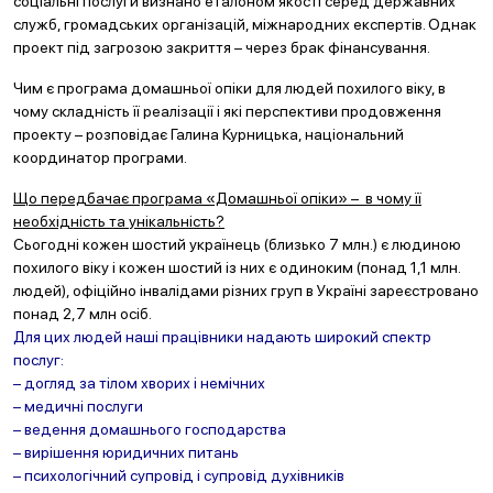
соціальні послуги визнано еталоном якості серед державних
служб, громадських організацій, міжнародних експертів. Однак
проект під загрозою закриття – через брак фінансування.
Чим є програма домашньої опіки для людей похилого віку, в
чому складність її реалізації і які перспективи продовження
проекту – розповідає Галина Курницька, національний
координатор програми.
Що передбачає програма «Домашньої опіки» – в чому її
необхідність та унікальність?
Сьогодні кожен шостий українець (близько 7 млн.) є людиною
похилого віку і кожен шостий із них є одиноким (понад 1,1 млн.
людей), офіційно інвалідами різних груп в Україні зареєстровано
понад 2,7 млн осіб.
Для цих людей наші працівники надають широкий спектр
послуг:
– догляд за тілом хворих і немічних
– медичні послуги
– ведення домашнього господарства
– вирішення юридичних питань
– психологічний супровід і супровід духівників