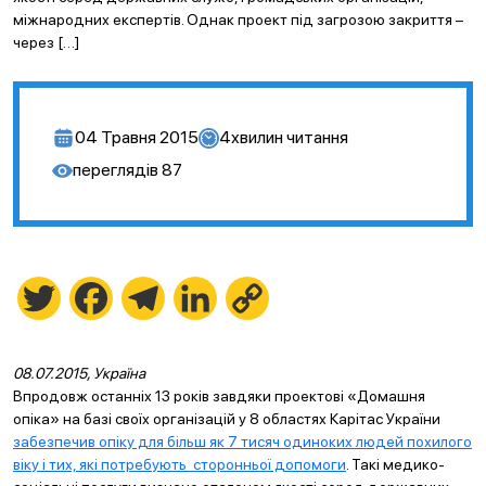
міжнародних експертів. Однак проект під загрозою закриття –
через […]
04 Травня 2015
4
хвилин читання
переглядів
87
Twitter
Facebook
Telegram
LinkedIn
Copy
Link
08
.07.2015, Україна
Впродовж останніх 13 років завдяки проектові «Домашня
опіка» на базі своїх організацій у 8 областях Карітас України
забезпечив опіку для більш як 7 тисяч одиноких людей похилого
віку і тих, які потребують сторонньої допомоги
. Такі медико-