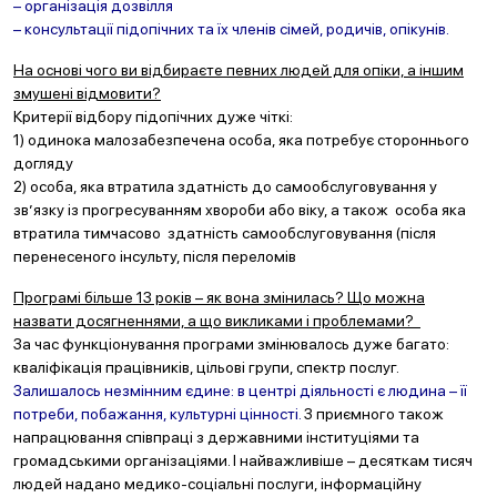
– організація дозвілля
– консультації підопічних та їх членів сімей, родичів, опікунів.
На основі чого ви відбираєте певних людей для опіки, а іншим
змушені відмовити?
Критерії відбору підопічних дуже чіткі:
1) одинока малозабезпечена особа, яка потребує стороннього
догляду
2) особа, яка втратила здатність до самообслуговування у
зв’язку із прогресуванням хвороби або віку, а також особа яка
втратила тимчасово здатність самообслуговування (після
перенесеного інсульту, після переломів
Програмі більше 13 років – як вона змінилась? Що можна
назвати досягненнями, а що викликами і проблемами?
За час функціонування програми змінювалось дуже багато:
кваліфікація працівників, цільові групи, спектр послуг.
Залишалось незмінним єдине: в центрі діяльності є людина – її
потреби, побажання, культурні цінності.
З приємного також
напрацювання співпраці з державними інституціями та
громадськими організаціями. І найважливіше – десяткам тисяч
людей надано медико-соціальні послуги, інформаційну