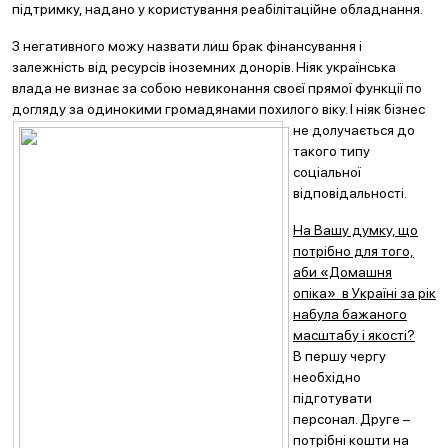
підтримку, надано у користування реабілітаційне обладнання.
З негативного можу назвати лиш брак фінансування і
залежність від ресурсів іноземних донорів. Ніяк українська
влада не визнає за собою невиконання своєї прямої функції по
догляду за одинокими громадянами похи
лого віку. І ніяк бізнес
не долучається до
такого типу
соціальної
відповідальності.
На Вашу думку, що
потрібно для того,
аби «Домашня
опіка» в Україні за рік
набула бажаного
масштабу і якості?
В першу чергу
необхідно
підготувати
персонал. Друге –
потрібні кошти на