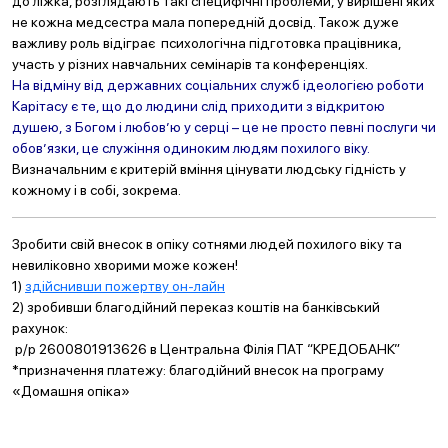
до ліжка, розглядають такі специфічні проблеми, у вирішені яких
не кожна медсестра мала попередній досвід. Також дуже
важливу роль відіграє психологічна підготовка працівника,
участь у різних навчальних семінарів та конференціях.
На відміну від державних соціальних служб ідеологією роботи
Карітасу є те, що до людини слід приходити з відкритою
душею, з Богом і любов’ю у серці – це не просто певні послуги чи
обов’язки, це служіння одиноким людям похилого віку.
Визначальним є критерій вміння цінувати людську гідність у
кожному і в собі, зокрема.
Зробити свій внесок в опіку сотнями людей похилого віку та
невиліковно хворими може кожен!
1)
здійснивши пожертву он-лайн
2) зробивши благодійний переказ коштів на банківський
рахунок:
р/р 2600801913626 в Центральна Філія ПАТ “КРЕДОБАНК”
*призначення платежу: благодійний внесок на програму
«Домашня опіка»