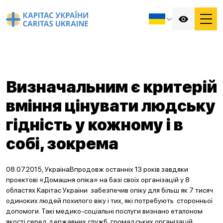
Визначальним є критерій
вміння цінувати людську
гідність у кожному і в
собі, зокрема
08.07.2015, УкраїнаВпродовж останніх 13 років завдяки
проектові «Домашня опіка» на базі своїх організацій у 8
областях Карітас України забезпечив опіку для більш як 7 тисяч
одиноких людей похилого віку і тих, які потребують сторонньої
допомоги. Такі медико-соціальні послуги визнано еталоном
якості серед державних служб, громадських організацій,