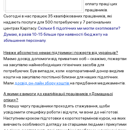
оплату праці цих
працівників.
Сьогодні в нас працює 35 кваліфікованих працівників, які
надають послуги для 500 потребуючих у 7 регіональних
центрах Карітасу.
Скільки б підопічних ми могли охоплювати?
Думаю, в разів 10-15 більше при наявності бюджету на
збільшення персоналу.
Невже абсолютно немає підтримки і пожертв від українців?
Маємо досвід допомоги від приватних осіб – скажімо, пожертви
на закупівлю найнеобхідніших гігієнічних засобів для
потребуючих. Був випадок, коли корпоративний донор виділив
кошти на закупівлю постільної білизни для наших підопічних.
Мали
досвід он-лайн збору коштів
на придбання медикаментів.
А якими є вимоги до кваліфікації працівників «Домашньої
опіки»?
В першу чергу працівники проходять стажування, щоби
усвідомити специфіку роботи і відчути, чи вони до неї готові.
Наступним кроком підготовки є короткотермінові курси, на яких
вивчають особливості догляду за старшими людьми і прикутими