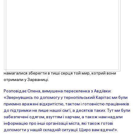
намагалися зберегти в тиші серця той мир, котрий вони
отримали у Зарваниці.
Розповідає Олена, вимушена переселенка з Авдіївки:
«Звернувшись по допомогу у тернопільський Карітас ми були
приємно вражені відкритістю, тактом і готовністю працівників
до підтримки не лише нашої сім’ї, а десятків таких. Тут ми були
забезпечені одягом, взуттям і харчам, а також нам надали
інформацію про інші організації міста, які також готові
допомогти у нашій складній ситуації. Щиро вам вдячні!».