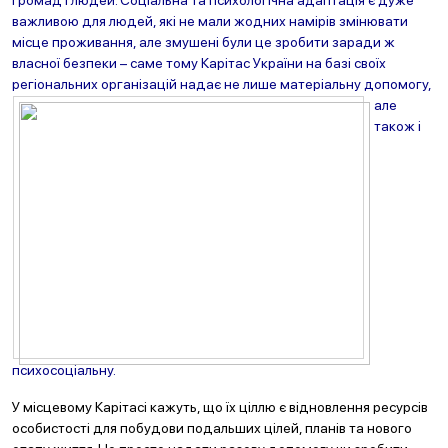
громад і людей. Соціальна та психологічна адаптація є дуже
важливою для людей, які не мали жодних намірів змінювати
місце проживання, але змушені були це зробити заради ж
власної безпеки – саме тому Карітас України на базі своїх
регіональних організацій надає не лише матеріальну допомогу,
але
також і
психосоціальну.
У місцевому Карітасі кажуть, що їх ціллю є відновлення ресурсів
особистості для побудови подальших цілей, планів та нового