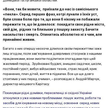
Донецької та Луганської областей.
«Вони, так би мовити, приїхали до нас із самісінького
«пекла». Серед перших фраз, котрі лунали з їхніх уст,
були слова болю про те, що вони б нікому не побажали
пережити те, що їм довелося: покидати своє рідне місто,
свій дім, рідних та близьких у пошуку захисту. Бачити
насильство і смерть. Опинитись абсолютно ні з чим, але
принаймні живим.
Багато з них спершу неохоче ділилося своїм пережиттям і вже
лиш згодом, після зав’язування довірливих стосунків з нашими
працівниками, вони змогли поділитися спогадами про цей
жахливий період. Зруйновані будівлі, знищені садочки, школи,
постійний гуркіт, вибух військових технік, страх людей, крик
поранених, плач дітей, життя в підвалах. Все це ще довго
стоятиме у них перед очима», – розповідає о. Андрій Марчук,
директор місцевого Карітасу.
Покинувши рідні домівки, переселенці зі східної України
зіткнулися з уже новими проблемами: пошук житла, роботи та
засобів для існування на новому місці, освоєння серед нових