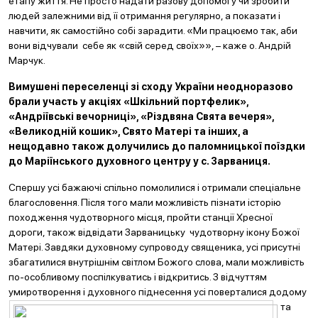
етапу життя. Не просто надати разову допомогу чи зробити
людей залежними від її отримання регулярно, а показати і
навчити, як самостійно собі зарадити. «Ми працюємо так, аби
вони відчували себе як «свій серед своїх»», – каже о. Андрій
Марчук.
Вимушені переселенці зі сходу України неодноразово
брали участь у акціях «Шкільний портфелик»,
«Андріївські вечорниці», «Різдвяна Свята вечеря»,
«Великодній кошик», Свято Матері та інших, а
нещодавно також долучились до паломницької поїздки
до Маріїнського духовного центру у с. Зарваниця.
Спершу усі бажаючі спільно помолилися і отримали спеціальне
благословення. Після того мали можливість пізнати історію
походження чудотворного місця, пройти станції Хресної
дороги, також відвідати Зарваницьку чудотворну ікону Божої
Матері. Завдяки духовному супроводу священика, усі присутні
збагатилися внутрішнім світлом Божого слова, мали можливість
по-особливому поспілкуватись і відкритись. З відчуттям
умиротворення і дух
овного піднесення усі поверталися додому
та