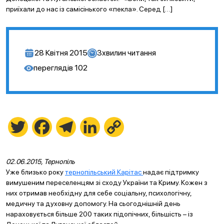
приїхали до нас із самісінького «пекла». Серед […]
28 Квітня 2015
3
хвилин читання
переглядів
102
Twitter
Facebook
Telegram
LinkedIn
Copy
Link
02.06.2015, Тернопіль
Уже близько року
тернопільський Карітас
надає підтримку
вимушеним переселенцям зі сходу України та Криму. Кожен з
них отримав необхідну для себе соціальну, психологічну,
медичну та духовну допомогу. На сьогоднішній день
нараховується більше 200 таких підопічних, більшість – із