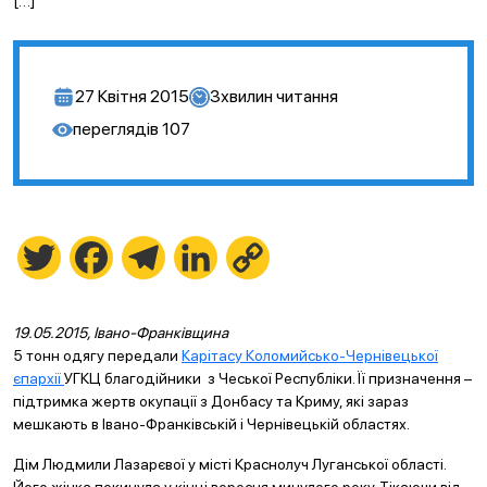
[…]
27 Квітня 2015
3
хвилин читання
переглядів
107
Twitter
Facebook
Telegram
LinkedIn
Copy
Link
19.05.2015, Івано-Франківщина
5 тонн одягу передали
Карітасу Коломийсько-Чернівецької
єпархії
УГКЦ благодійники з Чеської Республіки. Її призначення –
підтримка жертв окупації з Донбасу та Криму, які зараз
мешкають в Івано-Франківській і Чернівецькій областях.
Дім Людмили Лазарєвої у місті Краснолуч Луганської області.