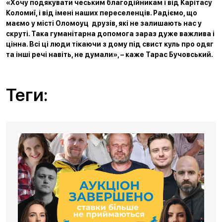
«Хочу подякувати чеським благодійникам і від Карітасу
Коломиї, і від імені наших переселенців. Радіємо, що
маємо у місті Оломоуц друзів, які не залишають нас у
скруті. Така гуманітарна допомога зараз дуже важлива і
цінна. Всі ці люди тікаючи з дому під свист куль про одяг
та інші речі навіть, не думали», – каже Тарас Бучовський.
Теги: