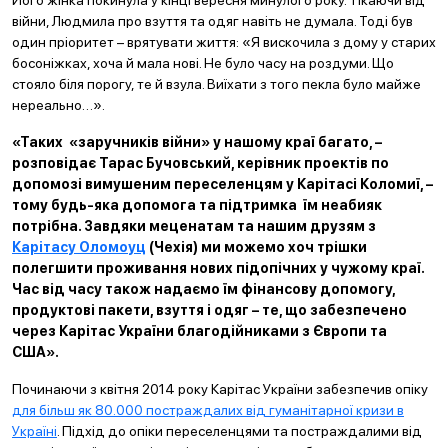
Його жінка покинула у кінці вересня минулого року. Тікаючи від
війни, Людмила про взуття та одяг навіть не думала. Тоді був
один пріоритет – врятувати життя: «Я вискочила з дому у старих
босоніжках, хоча й мала нові. Не було часу на роздуми. Що
стояло біля порогу, те й взула. Виїхати з того пекла було майже
нереально…».
«Таких «заручників війни» у нашому краї багато, –
розповідає Тарас Бучовський, керівник проектів по
допомозі вимушеним переселенцям у Карітасі Коломиї, –
тому будь-яка допомога та підтримка їм неабияк
потрібна. Завдяки меценатам та нашим друзям з
Карітасу Оломоуц
(Чехія) ми можемо хоч трішки
полегшити проживання нових підопічних у чужому краї.
Час від часу також надаємо їм фінансову допомогу,
продуктові пакети, взуття і одяг – те, що забезпечено
через Карітас України благодійниками з Європи та
США».
Починаючи з квітня 2014 року Карітас України забезпечив опіку
для більш як 80.000 постраждалих від гуманітарної кризи в
Україні
. Підхід до опіки переселенцями та постраждалими від