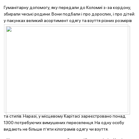
Гуманітарну допомогу, яку передали до Коломиї з-за кордону,
збирали чеські родини. Вони подбали і про дорослих, і про дітей:
у пакунках великий асортимент одягу та взуття різних розмірі
в
та стилів. Наразі, у місцевому Карітасі зареєстровано понад
1300 потребуючих вимушених переселенця. На одну особу
видають не більше п’яти кілограмів одягу чи взуття.