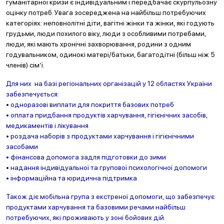
гуманітарної кризи є індивідуальним і передбачає скурпульозну
оцінку потреб. Увага зосереджена на найбільш потребуючих
категоріях: неповнолітні діти, вагітні жінки та жінки, які годують
грудьми, люди похилого віку, люди з особливими потребами,
люди, які мають хронічні захворювання, родини з одним
годувальником, одинокі матері/батьки, багатодітні (більш ніж 5
членів) сім’ї.
Для них на базі регіональних організацій у 12 областях України
забезпечується:
• одноразові виплати для покриття базових потреб
• оплата придбання продуктів харчування, гігієнічних засобів,
медикаментів і лікування
• роздача наборів з продуктами харчування і гігієнічними
засобами
• фінансова допомога задля підготовки до зими
• надання індивідуальної та групової психологічної допомоги
• інформаційна та юридична підтримка
Також діє мобільна група з екстреної допомоги, що забезпечує
продуктами харчування та базовими речами найбільш
потребуючих, які проживають у зоні бойових дій.