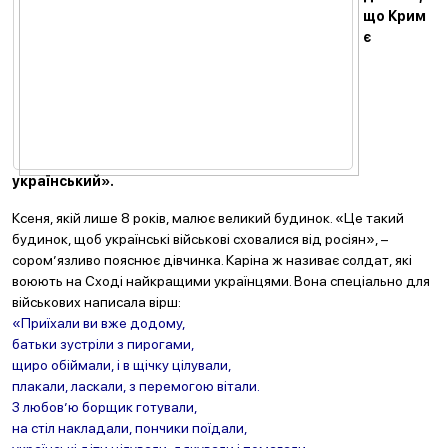
що Крим
є
український».
Ксеня, якій лише 8 років, малює великий будинок. «Це такий
будинок, щоб українські військові сховалися від росіян», –
сором’язливо пояснює дівчинка. Каріна ж називає солдат, які
воюють на Сході найкращими українцями. Вона спеціально для
військових написала вірш:
«Приїхали ви вже додому,
батьки зустріли з пирогами,
щиро обіймали, і в щічку цілували,
плакали, ласкали, з перемогою вітали.
З любов’ю борщик готували,
на стіл накладали, пончики поїдали,