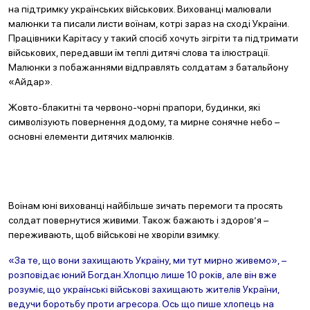
на підтримку українських військових. Вихованці малювали
малюнки та писали листи воїнам, котрі зараз на сході України.
Працівники Карітасу у такий спосіб хочуть зігріти та підтримати
військових, передавши їм теплі дитячі слова та ілюстрації.
Малюнки з побажаннями відправлять солдатам з батальйону
«Айдар».
Жовто-блакитні та червоно-чорні прапори, будинки, які
символізують повернення додому, та мирне сонячне небо –
основні елементи дитячих малюнків.
Воїнам юні вихованці найбільше зичать перемоги та просять
солдат повернутися живими. Також бажають і здоров’я –
переживають, щоб військові не хворіли взимку.
«За те, що вони захищають Україну, ми тут мирно живемо», –
розповідає юний Богдан.Хлопцю лише 10 років, але він вже
розуміє, що українські військові захищають жителів України,
ведучи боротьбу проти агресора. Ось що пише хлопець на