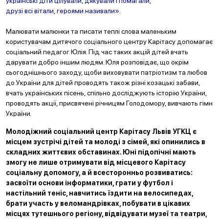
українські діти цілували, дякували і помагали,
друзі всі вітали, героями називали».
Малювати малюнки та писати теплі слова маленьким
користувачам дитячого соціального центру Карітасу допомагає
соціальний педагог Юлія. Під час таких акцій дітей вчать
дарувати добро іншим людям. Юля розповідає, що окрім
сьогоднішнього заходу, щоби виховувати патріотизм та любов
до України для дітей проводять також різні козацькі забави,
вчать українських пісень, спільно досліджують історію України,
проводять акції, присвячені річницям Голодомору, вивчають гімн
України.
Молодіжний соціальний центр Карітасу Львів УГКЦ є
місцем зустрічі дітей та молоді з сімей, які опинились в
складних життєвих обставинах. Юні підопічні мають
змогу не лише отримувати від місцевого Карітасу
соціальну допомогу, а й всесторонньо розвиватись:
засвоїти основи інформатики, грати у футбол і
настільний теніс, навчитись їздити на велосипедах,
брати участь у веломандрівках, побувати в цікавих
місцях тутешнього регіону, відвідувати музеї та театри,