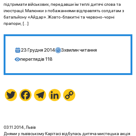
підтримати військових, передавши їм теплі дитячі слова та
ілюстрації. Малюнки з побажаннями відправлять солдатам з
батальйону «Айдар». Жовто-блакитні та червоно-чорні
прапори, […]
23 Грудня 2014
3
хвилин читання
переглядів
118
Twitter
Facebook
Telegram
LinkedIn
Copy
Link
03
.11.2014, Львів
Днями у львівському Карітасі відбулась дитяча мистецька акція