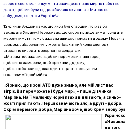
звороті свого малюнку: «…ти захищаєш наше мирне небо і не
даєш, щоб ми були під російською окупацією. Ми вас не
забудемо, солдати України!».
12-річний Андрій каже, що якби був старший, то їхав би
захищати Україну. Переживає, що скоро прийде зима і солдати
мерзнутимуть, тому бажає їм швидко приїхати додому. Поруч із
серцем, забарвленим у жовто-блакитний колір хлопець
старанно виводить звернення солдатам:
«Ми вам побажаємо, щоб ви перемогли, наші герої,
щоб ви не замерзли, щоб приїхали додому,
щоб ваші батьки від злагоди та щастя поцілували
і сказали: «Герой мій»».
«Я знаю, що в зоні АТО дуже зимно, але мій лист вас
зігріє. Ви переможете і
буде мир», – пише дівчинка
Мар’яна. На її малюнку чорні птахи відлітають, а синьо-
жовті прилітають. Перші означають зло, а другі – добро.
Окрім перемоги добра, Мар’яна хоче, щоб Крим знову
був
Україною:
«Я звикла
до того,