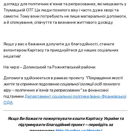
догляду для політичних в’язнів та репресованих, які мешкають у
Тлумацькій ОТГ. Це люди похилого віку і часто дуже хворі та
самотні. Тому вони потребують не лише матеріальної допомоги,
а й спілкування, співчуття та визнання життєвого досвіду.
Якщо у вас є бажання долучити до благодійності, станьте
волонтером Карітасу та приєднуйтеся до наших соціальних
ініціатив!
На черзі – Долинський та Рожнятівський райони.
Допомога здійснюється в рамках проекту
“Покращення якості
життя та сприяння подоланню соціальної ізоляції осіб похилого
віру – політичних в’язнів та репресованих”
за фінансової
підтримки
Департамент соціальної політики Івано-Франківської
ОДА
.
Якщо Ви бажаєте пожертвувати кошти Карітасу України та
підтримувати благодійний проект – перейдіть за
посиланням:
http://caritas.ua/donate/