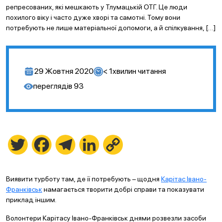
репресованих, які мешкають у Тлумацькій ОТГ. Це люди
похилого віку і часто дуже хворі та самотні. Тому вони
потребують не лише матеріальної допомоги, а й спілкування, […]
29 Жовтня 2020
< 1
хвилин читання
переглядів
93
Twitter
Facebook
Telegram
LinkedIn
Copy
Link
Виявити турботу там, де її потребують – щодня
Карітас Івано-
Франківськ
намагається творити добрі справи та показувати
приклад іншим.
Волонтери Карітасу Івано-Франківськ днями розвезли засоби