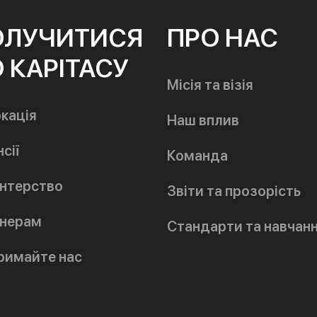
ОЛУЧИТИСЯ
ПРО НАС
 КАРІТАСУ
Місія та візія
кація
Наш вплив
сії
Команда
нтерство
Звіти та прозорість
нерам
Стандарти та навчан
римайте нас