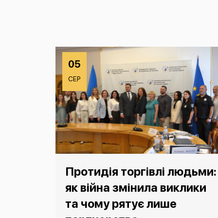
05
СЕР
Протидія торгівлі людьми:
як війна змінила виклики
та чому рятує лише