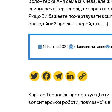
Волонтерка Аня сама із Києва, але жи
опинилась в Тернополі, де зараз і во
Якщо Ви бажаєте пожертвувати кошти
благодійний проект – перейдіть […]
12 Квітня 2022
< 1
хвилин читання
п
Twitter
Facebook
Telegram
LinkedIn
Copy
Link
Карітас Тернопіль продовжує дбати пр
волонтерської роботи, пов’язаної з в