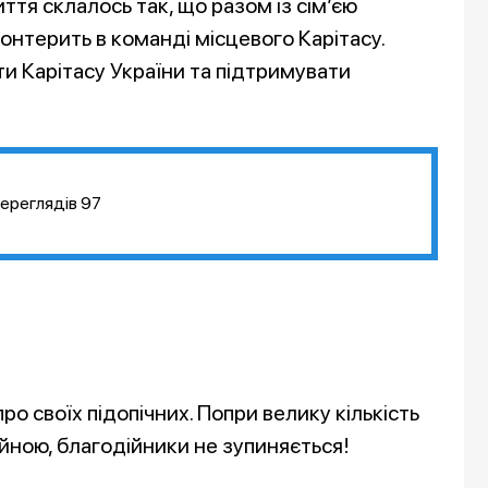
ття склалось так, що разом із сім’єю
лонтерить в команді місцевого Карітасу.
 Карітасу України та підтримувати
ереглядів
97
о своїх підопічних. Попри велику кількість
ійною, благодійники не зупиняється!