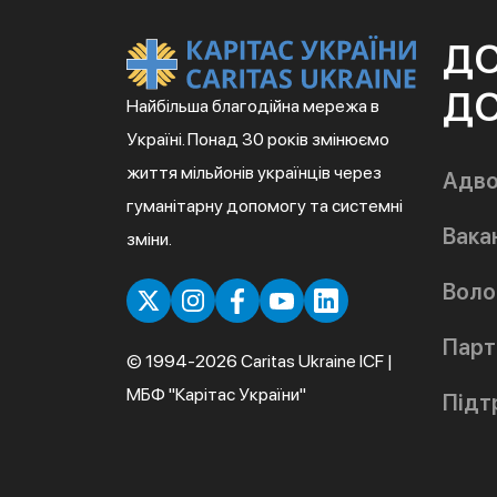
Д
ДО
Найбільша благодійна мережа в
Україні. Понад 30 років змінюємо
життя мільйонів українців через
Адво
гуманітарну допомогу та системні
Вакан
зміни.
Воло
Парт
© 1994-2026 Caritas Ukraine ICF |
МБФ "Карітас України"
Підт