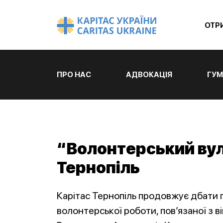
ОТР
ПРО НАС
АДВОКАЦІЯ
ГУМ
“Волонтерський вул
Тернопіль
Карітас Тернопіль продовжує дбати пр
волонтерської роботи, пов’язаної з в