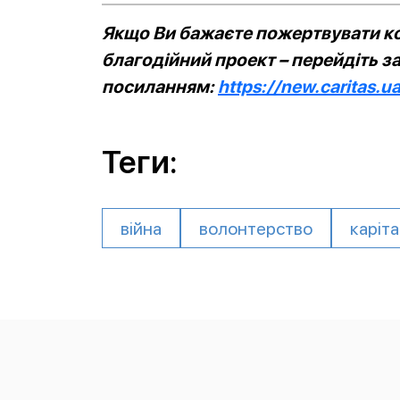
Якщо Ви бажаєте пожертвувати ко
благодійний проект – перейдіть з
посиланням:
https://new.caritas.u
Теги:
війна
волонтерство
каріта