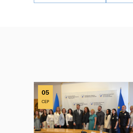
05
СЕР