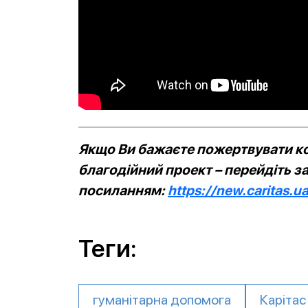
Якщо Ви бажаєте пожертвувати ко
благодійний проект – перейдіть з
посиланням:
https://new.caritas.u
Теги:
гуманітарна допомога
Карітас