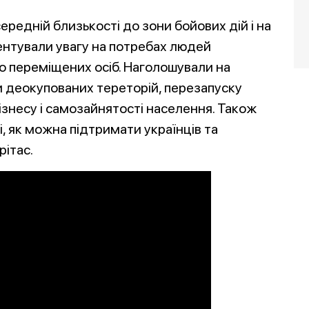
ередній близькості до зони бойових дій і на
ентували увагу на потребах людей
о переміщених осіб. Наголошували на
и деокупованих тереторій, перезапуску
знесу і самозайнятості населення. Також
рі, як можна підтримати українців та
рітас.