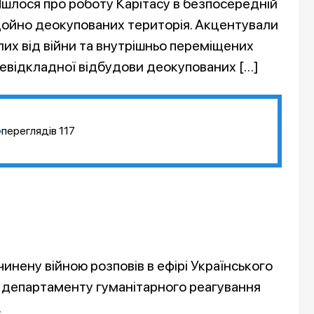
Йшлося про роботу Карітасу в безпосередній
 щойно деокупованих територія. Акцентували
их від війни та внутрішньо переміщених
невідкладної відбудови деокупованих […]
переглядів
117
чинену війною розповів в ефірі Українського
 департаменту гуманітарного реагування
.