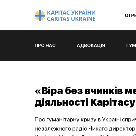
ОТР
ПРО НАС
АДВОКАЦІЯ
ГУМ
«Віра без вчинків м
діяльності Карітасу
Про гуманітарну кризу в Україні спри
незалежного радіо Чикаго директор