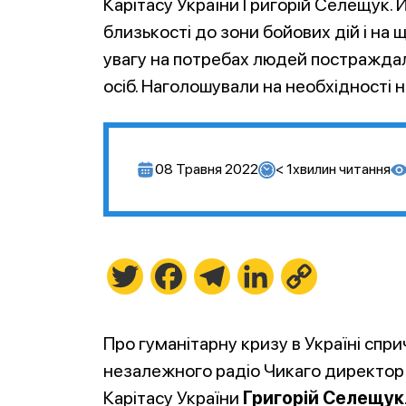
Карітасу України Григорій Селещук. 
близькості до зони бойових дій і на
увагу на потребах людей постраждал
осіб. Наголошували на необхідності 
08 Травня 2022
< 1
хвилин читання
Twitter
Facebook
Telegram
LinkedIn
Copy
Link
Про гуманітарну кризу в Україні спри
незалежного радіо Чикаго директор
Карітасу України
Григорій Селещук