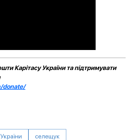
шти Карітасу України та підтримувати
а
a/donate/
 України
селещук