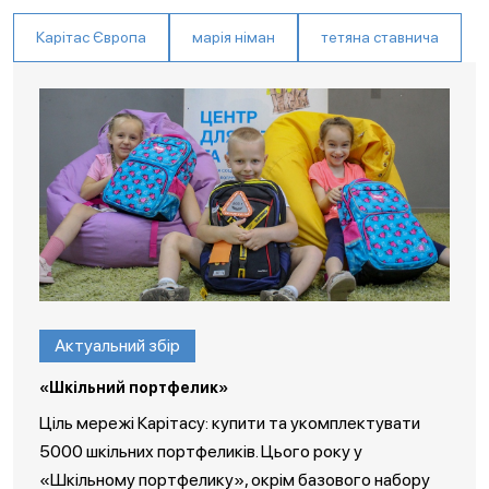
Карітас Європа
марія німан
тетяна ставнича
Актуальний збір
«Шкільний портфелик»
Ціль мережі Карітасу: купити та укомплектувати
5000 шкільних портфеликів. Цього року у
«Шкільному портфелику», окрім базового набору