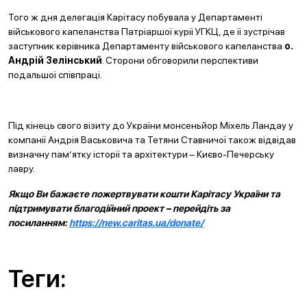
Того ж дня делегація Карітасу побувала у Департаменті
військового капеланства Патріаршої курії УГКЦ, де її зустрічав
заступник керівника Департаменту військового капеланства
о.
Андрій Зелінський
. Сторони обговорили перспективи
подальшої співпраці.
Під кінець свого візиту до України монсеньйор Міхель Ландау у
компанії Андрія Васьковича та Тетяни Ставничої також відвідав
визначну пам’ятку історії та архітектури – Києво-Печерську
лавру.
Якщо Ви бажаєте пожертвувати кошти Карітасу України та
підтримувати благодійний проект – перейдіть за
посиланням:
https://new.caritas.ua/donate/
Теги: