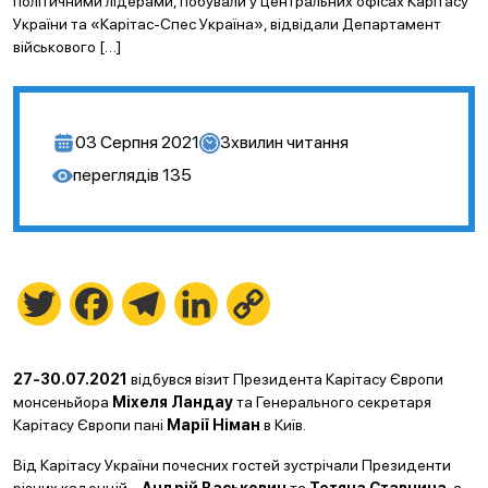
політичними лідерами, побували у центральних офісах Карітасу
України та «Карітас-Спес Україна», відвідали Департамент
військового […]
03 Серпня 2021
3
хвилин читання
переглядів
135
Twitter
Facebook
Telegram
LinkedIn
Copy
Link
27-30.07.2021
відбувся візит Президента Карітасу Європи
монсеньйора
Міхеля Ландау
та Генерального секретаря
Карітасу Європи пані
Марії Німан
в Київ.
Від Карітасу України почесних гостей зустрічали Президенти