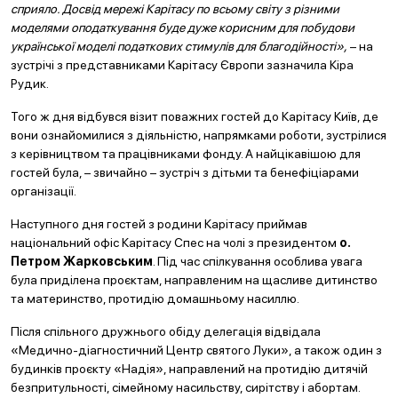
сприяло. Досвід мережі Карітасу по всьому світу з різними
моделями оподаткування буде дуже корисним для побудови
української моделі податкових стимулів для благодійності»,
– на
зустрічі з представниками Карітасу Європи зазначила Кіра
Рудик.
Того ж дня відбувся візит поважних гостей до Карітасу Київ, де
вони ознайомилися з діяльністю, напрямками роботи, зустрілися
з керівництвом та працівниками фонду. А найцікавішою для
гостей була, – звичайно – зустріч з дітьми та бенефіціарами
організації.
Наступного дня гостей з родини Карітасу приймав
національний офіс Карітасу Спес на чолі з президентом
о.
Петром Жарковським
. Під час спілкування особлива увага
була приділена проєктам, направленим на щасливе дитинство
та материнство, протидію домашньому насиллю.
Після спільного дружнього обіду делегація відвідала
«Медично-діагностичний Центр святого Луки», а також один з
будинків проєкту «Надія», направлений на протидію дитячій
безпритульності, сімейному насильству, сирітству і абортам.