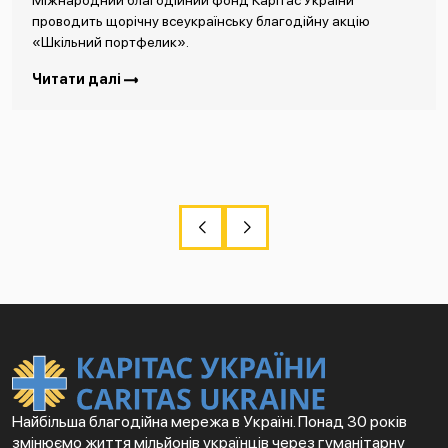
Міжнародний благодійний фонд Карітас України
проводить щорічну всеукраїнську благодійну акцію
«Шкільний портфелик».
Читати далі
Найбільша благодійна мережа в Україні. Понад 30 років
змінюємо життя мільйонів українців через гуманітарну