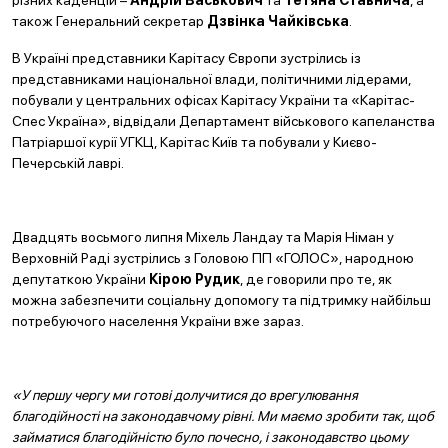
різних каденцій –
Андрій Васькович
та
Тетяна Ставнича
, а
також Генеральний секретар
Дзвінка Чайківська
.
В Україні представники Карітасу Європи зустрілись із
представниками національної влади, політичними лідерами,
побували у центральних офісах Карітасу України та «Карітас-
Спес Україна», відвідали Департамент військового капеланства
Патріаршої курії УГКЦ, Карітас Київ та побували у Києво-
Печерській лаврі.
Двадцять восьмого липня Міхель Ландау та Марія Німан у
Верховній Раді зустрілись з Головою ПП «ГОЛОС», народною
депутаткою України
Кірою Рудик
, де говорили про те, як
можна забезпечити соціальну допомогу та підтримку найбільш
потребуючого населення України вже зараз.
«У першу чергу ми готові долучитися до врегулювання
благодійності на законодавчому рівні. Ми маємо зробити так, щоб
займатися благодійністю було почесно, і законодавство цьому