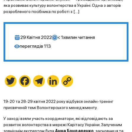
яка розвиває культуру волонтерства в Україні. Одна з авторів
розробленого посібника по роботі з […]
29 Квітня 2022
< 1
хвилин читання
переглядів
113
Twitter
Facebook
Telegram
LinkedIn
Copy
Link
19-20 та 28-29 квітня 2022 року відбувся онлайн-тренінг
присвяченій темі Волонтерського менеджменту.
У заході взяли участь координатори, які відповідають за
розвиток волонтерства в мережі Карітасу України. Залученим
зовнішнім експертом була
Анна Бондаренко
, засновниця та