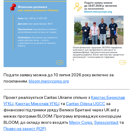
Подати заявку можна до 10 липня 2026 року включно за
посиланням:
bloom.mercycorps.org
Проєкт реалізується Caritas Ukraine спільно з
Карітас Берислав
УГКЦ
,
Карітас Миколаїв УГКЦ
та
Caritas Odesa UGCC
за
фінансової підтримки уряду Великої Британії через UK aid у
межах програми BLOOM. Програму впроваджує консорціум
BLOOM, до складу якого входять
Mercy Corps
,
Swisscontact
та
Право на захист (R2P)
.