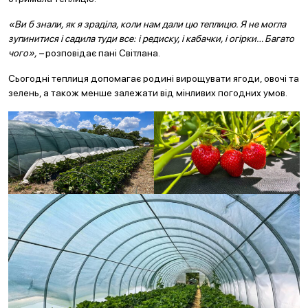
«Ви б знали, як я зраділа, коли нам дали цю теплицю. Я не могла
зупинитися і садила туди все: і редиску, і кабачки, і огірки… Багато
чого», –
розповідає пані Світлана.
Сьогодні теплиця допомагає родині вирощувати ягоди, овочі та
зелень, а також менше залежати від мінливих погодних умов.