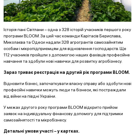
Історія пані Світлани – одна з 328 історій учасників першого року
програми BLOOM. За цей час команди Карітасів Берислава,
Миколаєва та Одеси надали 328 агрогрантів самозайнятим
особам і мікропідприємцям для відновлення господарств. Ще
112 учасників пройшли з допомогою наших фахівців професійне
навчання та здобули нові навички для розвитку агробізнесу.
Зараз триває реєстрація на другий рік програми BLOOM.
Відновити бізнес, започаткувати власну справу або здобути нові
професійні навички можуть люди та бізнеси, які постраждали
від війни на півдні України.
У межах другого року програми BLOOM відкрито прийом
заявок на індивідуальну фінансову допомогу для підтримки
самозайнятості та мікробізнесу.
Детальні умови участі – у картках.