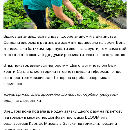
Відповідь знайшлася у справі, добре знайомій з дитинства.
Світлана виросла в родині, де завжди працювали на землі. Вона
допомагала батькам вирощувати овочі та фрукти, тож саме цей
досвід підштовхнув її до думки розвивати власне господарство.
Втім, початок виявився непростим. Для старту потрібні були
кошти. Світлана моніторила інтернет і шукала інформацію про
різні грантові можливості. Та перша спроба завершилася
відмовою.
«Було прикро, але я зрозуміла, що просто потрібно пробувати
ще»,
– згадує жінка.
Зрештою вона подала ще одну заявку. Цього разу на грантову
підтримку в межах першої фази програми BLOOM, яку
реалізовував Карітас Миколаїв. Заявку підтримали, і родина
отримала теплицю.