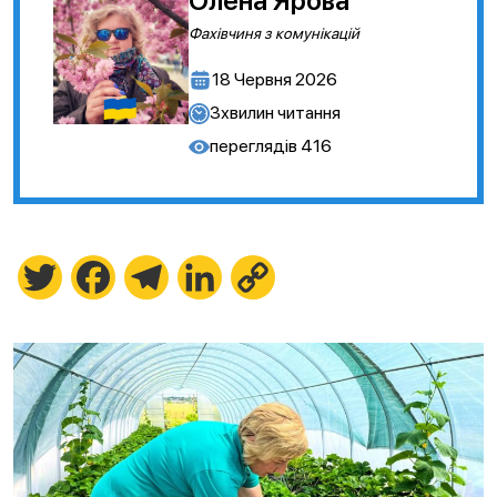
Олена Ярова
Фахівчиня з комунікацій
18 Червня 2026
3
хвилин читання
переглядів
416
Twitter
Facebook
Telegram
LinkedIn
Copy
Link