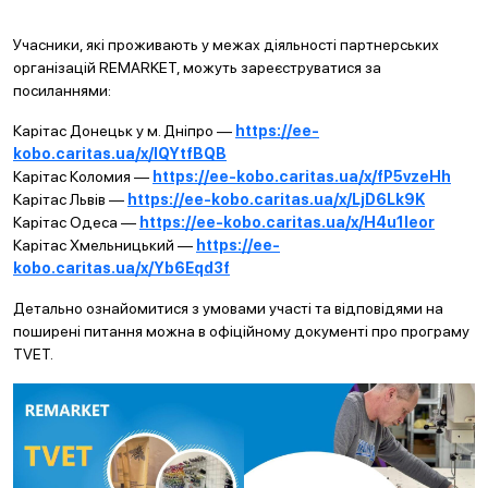
Учасники, які проживають у межах діяльності партнерських
організацій REMARKET, можуть зареєструватися за
посиланнями:
Карітас Донецьк у м. Дніпро —
https://ee-
kobo.caritas.ua/x/lQYtfBQB
Карітас Коломия —
https://ee-kobo.caritas.ua/x/fP5vzeHh
Карітас Львів —
https://ee-kobo.caritas.ua/x/LjD6Lk9K
Карітас Одеса —
https://ee-kobo.caritas.ua/x/H4u1Ieor
Карітас Хмельницький —
https://ee-
kobo.caritas.ua/x/Yb6Eqd3f
Детально ознайомитися з умовами участі та відповідями на
поширені питання можна в офіційному документі про програму
TVET.