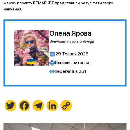
межах проєкту REMARKET представили результати свого
навчання.
Олена Ярова
Фахівчиня з комунікацій
29 Травня 2026
6
хвилин читання
переглядів
251
Twitter
Facebook
Telegram
LinkedIn
Copy
Link