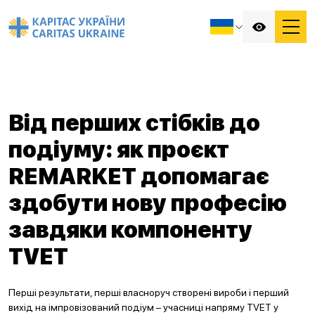
Від перших стібків до
подіуму: як проєкт
REMARKET допомагає
здобути нову професію
завдяки компоненту
TVET
Перші результати, перші власноруч створені вироби і перший
вихід на імпровізований подіум – учасниці напряму TVET у