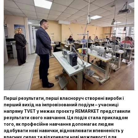
Перші результати, перші власноруч створені вироби і
перший вихід на імпровізований подіум – учасниці
напряму TVET у межах проєкту REMARKET представили
результати свого навчання. Ця подія стала прикладом
того, як професійне навчання допомагає людям
здобувати нові навички, відновлювати впевненість у
власних силах та відкривати нові можливості для