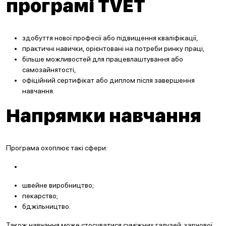
програмі TVET
здобуття нової професії або підвищення кваліфікації,
практичні навички, орієнтовані на потреби ринку праці,
більше можливостей для працевлаштування або
самозайнятості,
офіційний сертифікат або диплом після завершення
навчання.
Напрямки навчання
Програма охоплює такі сфери:
швейне виробництво;
пекарство;
бджільництво.
Також навчання може стосуватися суміжних галузей: харчової,