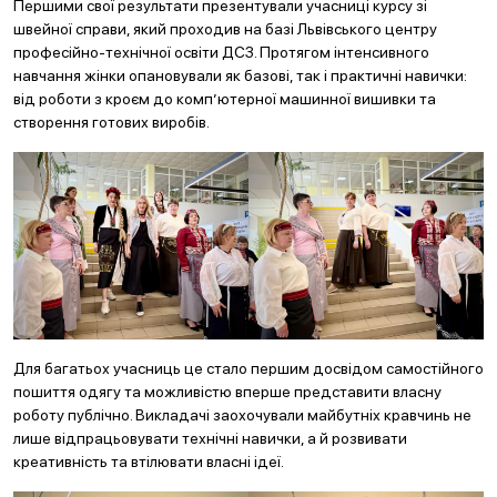
Першими свої результати презентували учасниці курсу зі
швейної справи, який проходив на базі Львівського центру
професійно-технічної освіти ДСЗ. Протягом інтенсивного
навчання жінки опановували як базові, так і практичні навички:
від роботи з кроєм до комп’ютерної машинної вишивки та
створення готових виробів.
Для багатьох учасниць це стало першим досвідом самостійного
пошиття одягу та можливістю вперше представити власну
роботу публічно. Викладачі заохочували майбутніх кравчинь не
лише відпрацьовувати технічні навички, а й розвивати
креативність та втілювати власні ідеї.