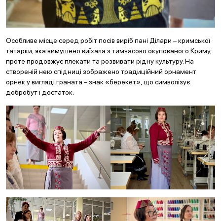
Особливе місце серед робіт посів виріб пані Ділари – кримської
татарки, яка вимушено виїхала з тимчасово окупованого Криму,
проте продовжує плекати та розвивати рідну культуру. На
створеній нею спідниці зображено традиційний орнамент
орнек у вигляді граната – знак «берекет», що символізує
добробут і достаток.