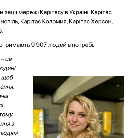
зації мережі Карітасу в Україні: Карітас
нопіль, Карітас Коломия, Карітас Херсон,
в.
отримають 9 907 людей в потребі.
– це
людині
, щоб
лення.
чів
сі
 тому
ння з
 людям