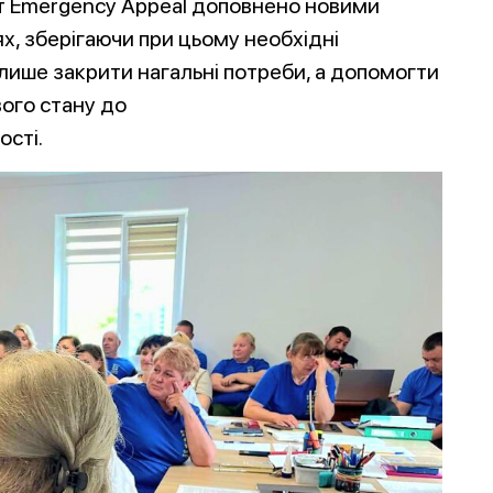
т Emergency Appeal доповнено новими
х, зберігаючи при цьому необхідні
не лише закрити нагальні потреби, а допомогти
ого стану до
ості.