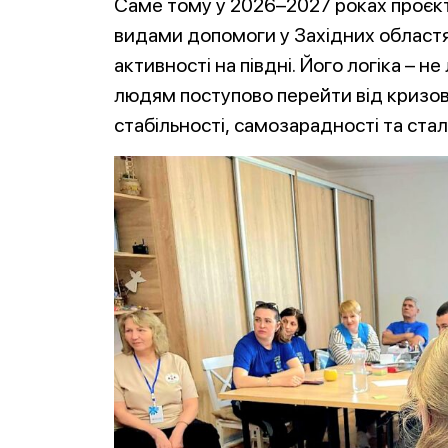
Саме тому у 2026–2027 роках проєк
видами допомоги у Західних областя
активності на півдні. Його логіка – 
людям поступово перейти від кризов
стабільності, самозарадності та стал