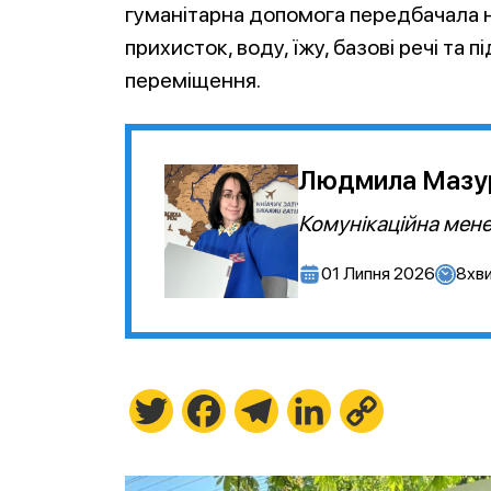
гуманітарна допомога передбачала 
прихисток, воду, їжу, базові речі та п
переміщення.
Людмила Мазу
Комунікаційна мен
01 Липня 2026
8
хв
Twitter
Facebook
Telegram
LinkedIn
Copy
Link