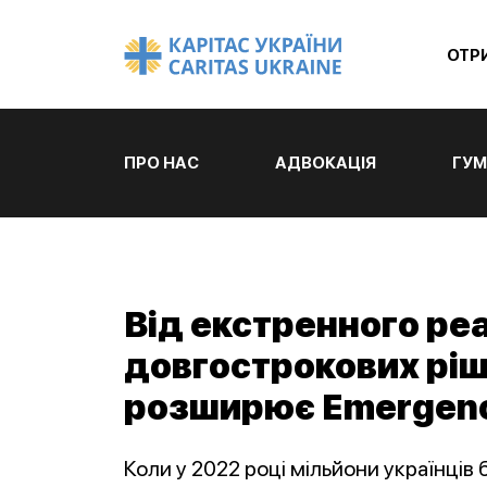
ОТР
ПРО НАС
АДВОКАЦІЯ
ГУМ
Від екстренного ре
довгострокових ріш
розширює Emergenc
Коли у 2022 році мільйони українців 