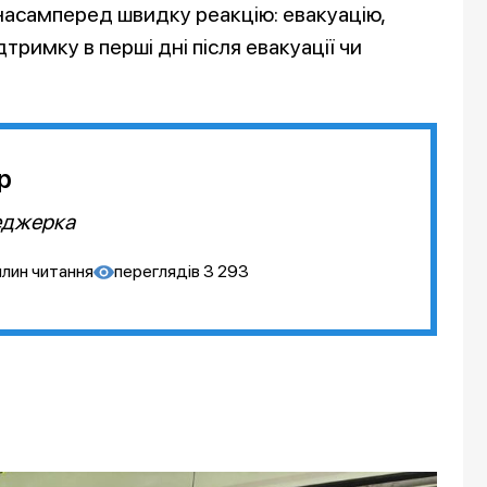
насамперед швидку реакцію: евакуацію,
ідтримку в перші дні після евакуації чи
р
еджерка
илин читання
переглядів
3 293