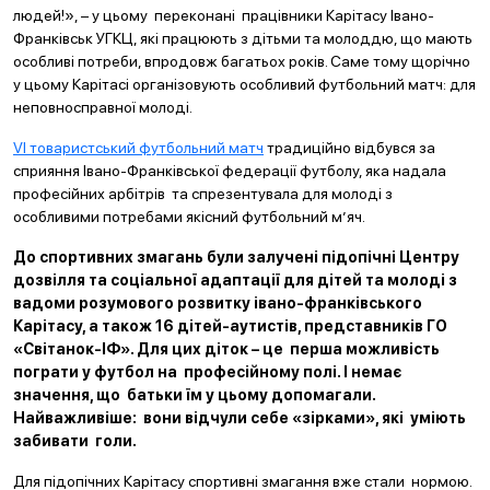
людей!», – у цьому переконані працівники Карітасу Івано-
Франківськ УГКЦ, які працюють з дітьми та молоддю, що мають
особливі потреби, впродовж багатьох років. Саме тому щорічно
у цьому Карітасі організовують особливий футбольний матч: для
неповносправної молоді.
VI товаристський футбольний матч
традиційно відбувся за
сприяння Івано-Франківської федерації футболу, яка надала
професійних арбітрів та спрезентувала для молоді з
особливими потребами якісний футбольний м’яч.
До спортивних змагань були залучені підопічні Центру
дозвілля та соціальної адаптації для дітей та молоді з
вадоми розумового розвитку івано-франківського
Карітасу, а також 16 дітей-аутистів, представників ГО
«Світанок-ІФ». Для цих діток – це перша можливість
пограти у футбол на професійному полі. І немає
значення, що батьки їм у цьому допомагали.
Найважливіше: вони відчули себе «зірками», які уміють
забивати голи.
Для підопічних Карітасу спортивні змагання вже стали нормою.