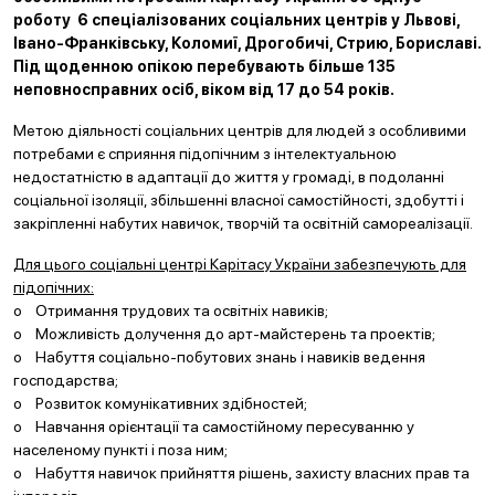
роботу 6 спеціалізованих соціальних центрів у Львові,
Івано-Франківську, Коломиї, Дрогобичі, Стрию, Бориславі.
Під щоденною опікою перебувають більше 135
неповносправних осіб, віком від 17 до 54 років.
Метою діяльності соціальних центрів для людей з особливими
потребами є сприяння підопічним з інтелектуальною
недостатністю в адаптації до життя у громаді, в подоланні
соціальної ізоляції, збільшенні власної самостійності, здобутті і
закріпленні набутих навичок, творчій та освітній самореалізації.
Для цього соціальні центрі Карітасу України забезпечують для
підопічних:
o Отримання трудових та освітніх навиків;
o Можливість долучення до арт-майстерень та проектів;
o Набуття соціально-побутових знань і навиків ведення
господарства;
o Розвиток комунікативних здібностей;
o Навчання орієнтації та самостійному пересуванню у
населеному пункті і поза ним;
o Набуття навичок прийняття рішень, захисту власних прав та