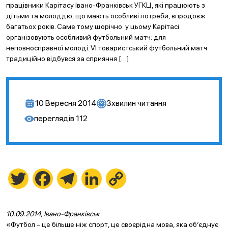
працівники Карітасу Івано-Франківськ УГКЦ, які працюють з
дітьми та молоддю, що мають особливі потреби, впродовж
багатьох років. Саме тому щорічно у цьому Карітасі
організовують особливий футбольний матч: для
неповносправної молоді. VI товаристський футбольний матч
традиційно відбувся за сприяння […]
10 Вересня 2014
3
хвилин читання
переглядів
112
Twitter
Facebook
Telegram
LinkedIn
Copy
Link
10.09.2014, Івано-Франківськ
«Футбол – це більше ніж спорт, це своєрідна мова, яка об’єднує