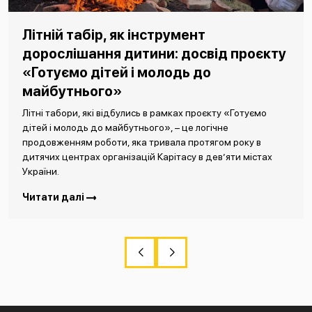
Знання і навички, яких нем
від проєкту
шкільних підручниках: Кар
о
підхід до роботи з підлітк
В рамках проєкту «Процвітання крізь ш
та видрукувано Навчально-методичний 
оєкту «Готуємо
«Формування життєвих навичок та соціа
гічне
підлітків».
тягом року в
 дев’яти містах
Читати далі