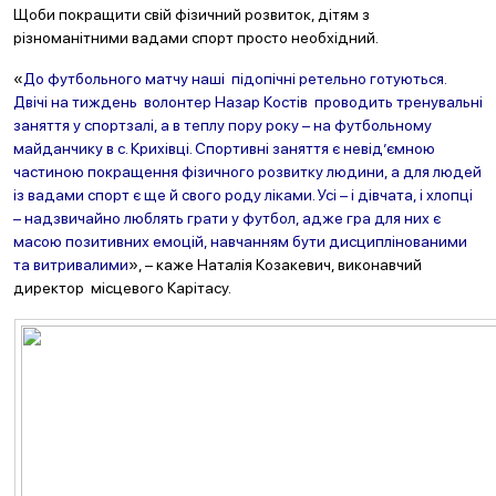
Щоби покращити свій фізичний розвиток, дітям з
різноманітними вадами спорт просто необхідний.
«
До футбольного матчу наші підопічні ретельно готуються.
Двічі на тиждень волонтер Назар Костів проводить тренувальні
заняття у спортзалі, а в теплу пору року – на футбольному
майданчику в с. Крихівці. Спортивні заняття є невід’ємною
частиною покращення фізичного розвитку людини, а для людей
із вадами спорт є ще й свого роду ліками. Усі – і дівчата, і хлопці
– надзвичайно люблять грати у футбол, адже гра для них є
масою позитивних емоцій, навчанням бути дисциплінованими
та витривалими
», – каже Наталія Козакевич, виконавчий
директор місцевого Карітасу.