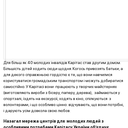
Для більш як 40 молодих інвалідів Карітас став другим домом.
Більшість дітей ходить сюди щодня. Когось привозять батьки, а
для декого справжньою гордістю є те, що вони навчилися
користуватися громадським транспортом і можуть добиратися
самостійно. У Карітасі вони працюють у творчих майстернях
(виготовляють вироби з бісеру, паперу, дерева), займаються у
спортзалі, їздять на екскурсії, ходять в кіно, спілкуються з
волонтерами, і що особливо цінно: відчувають, що вони потрібні,
і дарують усім довкола свою любов.
Назагал мережа центрів для молодих людей з
особливими потребами Карітасу України об’єднує