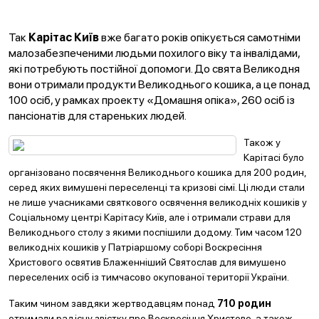
Так
Карітас Київ
вже багато років опікується самотніми
малозабезпеченими людьми похилого віку та інвалідами,
які потребують постійної допомоги. До свята Великодня
вони отримали продукти Великоднього кошика, а це понад
100 осіб, у рамках проекту «Домашня опіка», 260 осіб із
пансіонатів для стареньких людей.
Також у
Карітасі було
організовано посвячення Великоднього кошика для 200 родин,
серед яких вимушені переселенці та кризові сімї. Ці люди стали
не лише учасниками святкового освячення великодніх кошиків у
Соціальному центрі Карітасу Київ, але і отримали страви для
Великоднього столу з якими поспішили додому. Тим часом 120
великодніх кошиків у Патріаршому соборі Воскресіння
Христового освятив Блаженніший Святослав для вимушено
переселених осіб із тимчасово окупованої території України.
Таким чином завдяки жертводавцям понад
710 родин
отримали радісну звістку про Воскресіння Христове, а також