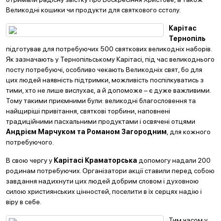
Великодні кошики чи продукти для святкового сстолу.
Карітас
Тернопіль
підготував для потребуючих 500 святкових великодніх наборів.
Як зазначають у Тернопільському Карітасі, під час великоднього
посту потребуючі, особливо чекають Великодніх свят, бо для
цих людей наявність підтримки, можливість поспілкуватись з
тими, хто не лише вислухає, а й допоможе – є дуже важливими.
Тому такими приємними були: великодні благословення та
найщиріші привітання, святкові торбини, наповнені
традиційними пасхальними продуктами і освячені отцями
Андрієм Марчуком та Романом Загородним
, для кожного
потребуючого.
В свою чергу у
Карітасі Краматорська
допомогу надали 200
родинам потребуючих. Організатори акції ставили перед собою
завдання надихнути цих людей добрим словом і духовною
силою християнських цінностей, поселити в їх серцях надію і
віру в себе.
Тим часом у