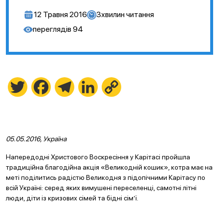
12 Травня 2016
3
хвилин читання
переглядів
94
Twitter
Facebook
Telegram
LinkedIn
Copy
Link
05.05.2016, Україна
Напередодні Христового Воскресіння у Карітасі пройшла
традиційна благодійна акція «Великодній кошик», котра має на
меті поділитись радістю Великодня з підопічними Карітасу по
всій Україні: серед яких вимушені переселенці, самотні літні
люди, діти із кризових сімей та бідні сім’ї.