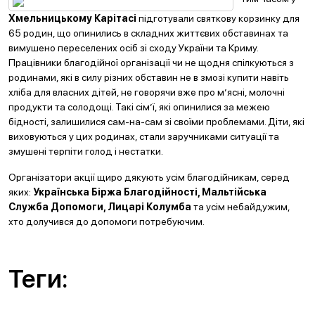
Хмельницькому Карітасі
підготували святкову корзинку для
65 родин, що опинились в складних життєвих обставинах та
вимушено переселених осіб зі сходу України та Криму.
Працівники благодійної організації чи не щодня спілкуються з
родинами, які в силу різних обставин не в змозі купити навіть
хліба для власних дітей, не говорячи вже про м’ясні, молочні
продукти та солодощі. Такі сім’ї, які опинилися за межею
бідності, залишилися сам-на-сам зі своїми проблемами. Діти, які
виховуються у цих родинах, стали заручниками ситуації та
змушені терпіти голод і нестатки.
Організатори акції щиро дякують усім благодійникам, серед
яких:
Українська Біржа Благодійності, Мальтійська
Служба Допомоги, Лицарі Колумба
та усім небайдужим,
хто долучився до допомоги потребуючим.
Теги: