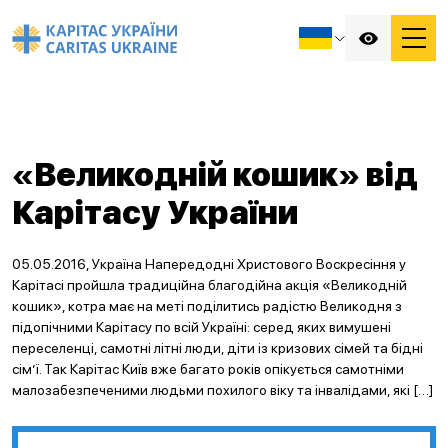
«Великодній кошик» від
Карітасу України
05.05.2016, Україна Напередодні Христового Воскресіння у
Карітасі пройшла традиційна благодійна акція «Великодній
кошик», котра має на меті поділитись радістю Великодня з
підопічними Карітасу по всій Україні: серед яких вимушені
переселенці, самотні літні люди, діти із кризових сімей та бідні
сім’ї. Так Карітас Київ вже багато років опікується самотніми
малозабезпеченими людьми похилого віку та інвалідами, які […]