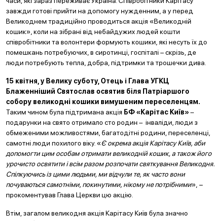
часи, які зараз переживає Україна. Співробітники Карітасу
завжди готові прийти на допомогу нужденним, а у перед
Великоднем традиційно проводиться акція «Великодній
кошик», коли на зібрані від небайдужих людей кошти
співробітники та волонтери формують кошики, які несуть їх до
помешкань потребуючих, в сиротинці, госпіталі – скрізь, де
люди потребують тепла, добра, підтримки та трошечки дива.
15 квітня, у Велику суботу, Отець і Глава УГКЦ
Блаженніший Святослав освятив біля Патріаршого
собору великодні кошики вимушеним переселенцям.
Таким чином була підтримана акція
БФ «Карітас Київ»
–
подарунки на свято отримало сто родин – інваліди, люди з
обмеженими можливостями, багатодітні родини, переселенці,
самотні люди похилого віку. «
Є окрема акція Карітасу Київ, аби
допомогти цим особам отримати великодній кошик, а також його
урочисто освятити і всім разом розпочати святкування Великодня.
Спілкуючись із цими людьми, ми відчули те, як часто вони
почуваються самотніми, покинутими, нікому не потрібними
», −
прокоментував Глава Церкви цю акцію.
Втім, загалом великодня акція Карітасу Київ була значно