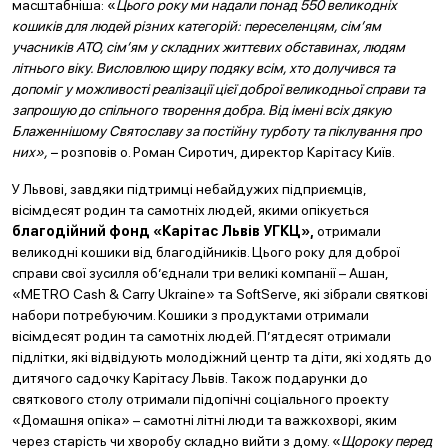
масштабніша: «
Цього року ми надали понад 550 великодніх
кошиків для людей різних категорій: переселенцям, сім’ям
учасників АТО, сім’ям у складних життєвих обставинах, людям
літнього віку. Висловлюю щиру подяку всім, хто долучився та
допоміг у можливості реалізації цієї доброї великодньої справи та
запрошую до спільного творення добра. Від імені всіх дякую
Блаженнішому Святославу за постійну турботу та піклування про
них»,
− розповів о. Роман Сиротич, директор Карітасу Київ.
У Львові, завдяки підтримці небайдужих підприємців,
вісімдесят родин та самотніх людей, якими опікується
благодійний фонд «Карітас Львів УГКЦ»,
отримали
великодні кошики від благодійників. Цього року для доброї
справи свої зусилля об’єднали три великі компанії – Ашан,
«METRO Cash & Carry Ukraine» та SoftServe, які зібрали святкові
набори потребуючим. Кошики з продуктами отримали
вісімдесят родин та самотніх людей. П’ятдесят отримали
підлітки, які відвідують молодіжний центр та діти, які ходять до
дитячого садочку Карітасу Львів. Також подарунки до
святкового столу отримали підопічні соціального проекту
«Домашня опіка» – самотні літні люди та важкохворі, яким
через старість чи хворобу складно вийти з дому. «
Щороку перед