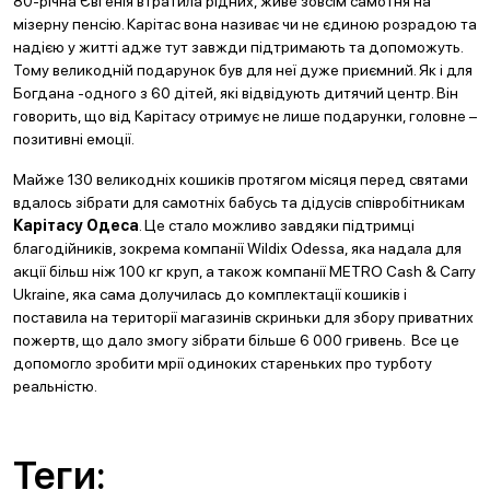
80-річна Євгенія втратила рідних, живе зовсім самотня на
мізерну пенсію. Карітас вона називає чи не єдиною розрадою та
надією у житті адже тут завжди підтримають та допоможуть.
Тому великодній подарунок був для неї дуже приємний. Як і для
Богдана -одного з 60 дітей, які відвідують дитячий центр. Він
говорить, що від Карітасу отримує не лише подарунки, головне –
позитивні емоції.
Майже 130 великодніх кошиків протягом місяця перед святами
вдалось зібрати для самотніх бабусь та дідусів співробітникам
Карітасу Одеса
. Це стало можливо завдяки підтримці
благодійників, зокрема компанії Wildix Odessa, яка надала для
акції більш ніж 100 кг круп, а також компанії METRO Cash & Carry
Ukraine, яка сама долучилась до комплектації кошиків і
поставила на території магазинів скриньки для збору приватних
пожертв, що дало змогу зібрати більше 6 000 гривень. Все це
допомогло зробити мрії одиноких стареньких про турботу
реальністю.
Теги: