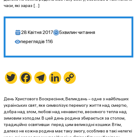
часи, які зараз […]
28 Квітня 2017
5
хвилин читання
переглядів
116
Twitter
Facebook
Telegram
LinkedIn
Copy
Link
День Христового Воскресіння, Великдень – одне з найбільших
українських свят, яке символізує перемогу життя над смертю,
добра над злом, любові над ненавистю, весняного тепла над
зимовим холодом. В цей день родина збирається за столом,
традиційно освятивши перед цим великодні кошики. Втім,
далеко не кожна родина має таку змогу, особливо в такі нелегкі