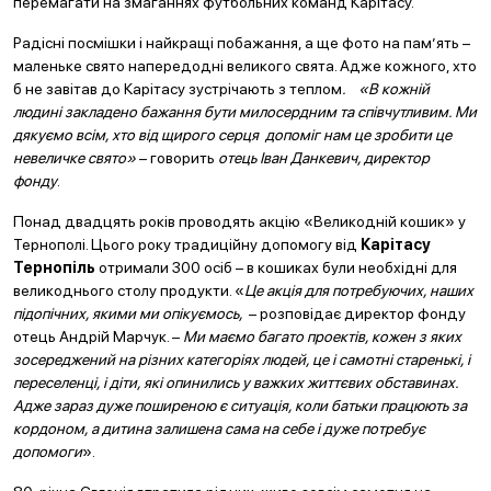
перемагати на змаганнях футбольних команд Карітасу.
Радісні посмішки і найкращі побажання, а ще фото на пам’ять –
маленьке свято напередодні великого свята. Адже кожного, хто
б не завітав до Карітасу зустрічають з теплом
. «В кожній
людині закладено бажання бути милосердним та співчутливим. Ми
дякуємо всім, хто від щирого серця допоміг нам це зробити це
невеличке свято»
– говорить
отець Іван Данкевич, директор
фонду
.
Понад двадцять років проводять акцію «Великодній кошик» у
Тернополі. Цього року традиційну допомогу від
Карітасу
Тернопіль
отримали 300 осіб – в кошиках були необхідні для
великоднього столу продукти. «
Це акція для потребуючих, наших
підопічних, якими ми опікуємось,
– розповідає директор фонду
отець Андрій Марчук. –
Ми маємо багато проектів, кожен з яких
зосереджений на різних категоріях людей, це і самотні старенькі, і
переселенці, і діти, які опинились у важких життєвих обставинах.
Адже зараз дуже поширеною є ситуація, коли батьки працюють за
кордоном, а дитина залишена сама на себе і дуже потребує
допомоги
».