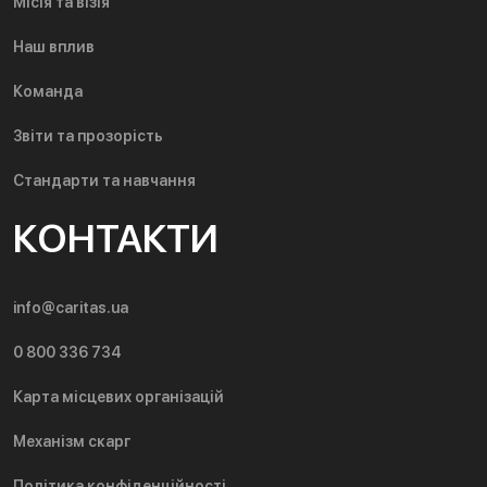
Місія та візія
Наш вплив
Команда
Звіти та прозорість
Стандарти та навчання
КОНТАКТИ
info@caritas.ua
0 800 336 734
Карта місцевих організацій
Механізм скарг
Політика конфіденційності