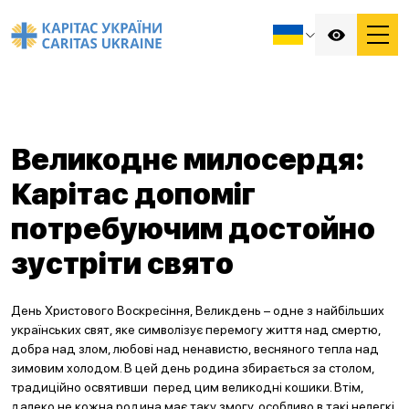
Великоднє милосердя:
Карітас допоміг
потребуючим достойно
зустріти свято
День Христового Воскресіння, Великдень – одне з найбільших
українських свят, яке символізує перемогу життя над смертю,
добра над злом, любові над ненавистю, весняного тепла над
зимовим холодом. В цей день родина збирається за столом,
традиційно освятивши перед цим великодні кошики. Втім,
далеко не кожна родина має таку змогу, особливо в такі нелегкі