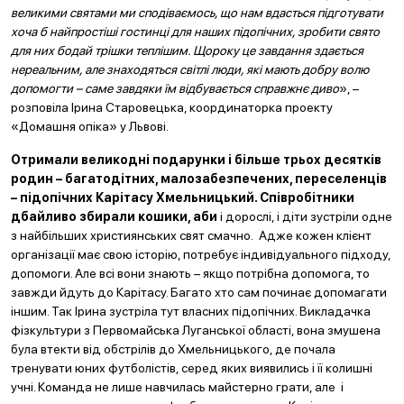
великими святами ми сподіваємось, що нам вдасться підготувати
хоча б найпростіші гостинці для наших підопічних, зробити свято
для них бодай трішки теплішим. Щороку це завдання здається
нереальним, але знаходяться світлі люди, які мають добру волю
допомогти – саме завдяки їм відбувається справжнє диво
», –
розповіла Ірина Старовецька, координаторка проекту
«Домашня опіка» у Львові.
Отримали великодні подарунки і більше трьох десятків
родин – багатодітних, малозабезпечених, переселенців
– підопічних Карітасу Хмельницький. Співробітники
дбайливо збирали кошики, аби
і дорослі, і діти зустріли одне
з найбільших християнських свят смачно. Адже кожен клієнт
організації має свою історію, потребує індивідуального підходу,
допомоги. Але всі вони знають – якщо потрібна допомога, то
завжди йдуть до Карітасу. Багато хто сам починає допомагати
іншим. Так Ірина зустріла тут власних підопічних. Викладачка
фізкультури з Первомайська Луганської області, вона змушена
була втекти від обстрілів до Хмельницького, де почала
тренувати юних футболістів, серед яких виявились і її колишні
учні. Команда не лише навчилась майстерно грати, але і