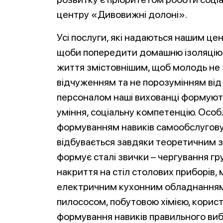
центру «Дивовижні долоні».
Усі послуги, які надаються нашим це
щоби попередити домашню ізоляцію с
життя змістовнішим, щоб молодь не з
відчуженням та не порозумінням від 
персоналом наші вихованці формують
уміння, соціальну компетенцію. Особ
формуванням навиків самообслуговув
відбувається завдяки теоретичним 
формує сталі звички – чергування гру
накриття на стіл столових приборів,
електричним кухонним обладнанням)
пилососом, побутовою хімією, корис
формування навиків правильного вибо