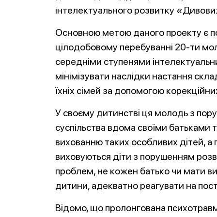
інтелектуального розвитку «Дивови
Основною метою даного проекту є 
цілодобовому перебуванні 20-ти мол
середніми ступенями інтелектуальни
мінімізувати наслідки настання скла
їхніх сімей за допомогою корекційних
У своєму дитинстві ця молодь з пор
суспільства вдома своїми батьками т
вихованню таких особливих дітей, а по
виховуються діти з порушенням розв
проблем, не кожен батько чи мати 
дитини, адекватно реагувати на пос
Відомо, що пролонгована психотравм