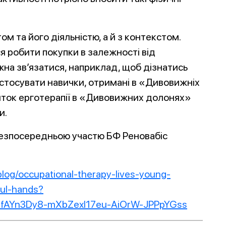
ом та його діяльністю, а й з контекстом.
я робити покупки в залежності від
ожна зв’язатися, наприклад, щоб дізнатись
астосувати навички, отримані в «Дивовижніх
виток ерготерапії в «Дивовижних долонях»
и.
 безпосередньою участю БФ Реновабіс
blog/occupational-therapy-lives-young-
ful-hands?
tfAYn3Dy8-mXbZexl17eu-AiOrW-JPPpYGss