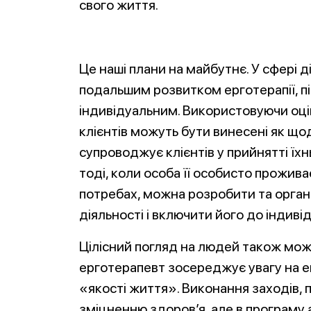
свого життя.
Це наші плани на майбутнє. У сфері д
подальшим розвитком ерготерапії, пі
індивідуальним. Використовуючи оці
клієнтів можуть бути винесені як що
супроводжує клієнтів у прийнятті їхн
тоді, коли особа її особисто прожива
потребах, можна розробити та органі
діяльності і включити його до індиві
Цілісний погляд на людей також мож
ерготерапевт зосереджує увагу на е
«якості життя». Виконання заходів,
зміцненню здоров’я, але в програму а