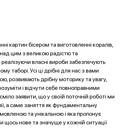
нні картин бісером та виготовленні коралів,
 над цим з великою радістю та
 реалізуючи власні вироби забезпечують
у таборі. Усі ці дрібні для нас з вами
ю, розвивають дрібну моторику та увагу,
розуміти і відчути себе повноправними
іло заявити, що у своїй поточній роботі ми
ї, а саме заняття як фундаментальну
умовленою та унікальною і яка пропонує
 щось нове та значуще у кожній ситуації