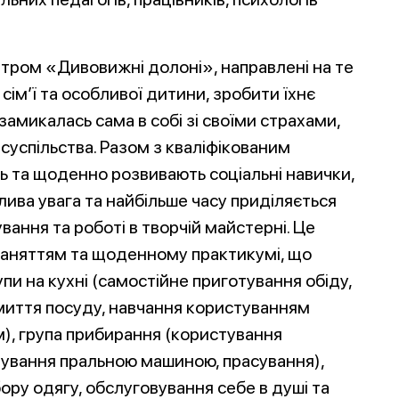
нтром «Дивовижні долоні», направлені на те
ім’ї та особливої дитини, зробити їхнє
амикалась сама в собі зі своїми страхами,
суспільства. Разом з кваліфікованим
 та щоденно розвивають соціальні навички,
лива увага та найбільше часу приділяється
ання та роботі в творчій майстерні. Це
заняттям та щоденному практикумі, що
пи на кухні (самостійне приготування обіду,
 миття посуду, навчання користуванням
, група прибирання (користування
тування пральною машиною, прасування),
ру одягу, обслуговування себе в душі та