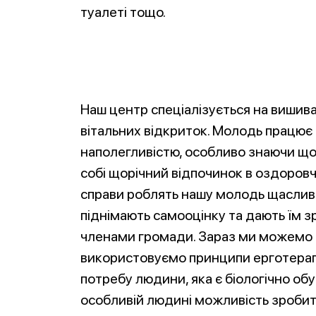
туалеті тощо.
Наш центр спеціалізується на вишива
вітальних відкриток. Молодь працює
наполегливістю, особливо знаючи що
собі щорічний відпочинок в оздоровчом
справи роблять нашу молодь щасливо
піднімають самооцінку та дають їм з
членами громади. Зараз ми можемо см
використовуємо принципи ерготерапі
потребу людини, яка є біологічно об
особливій людині можливість зробити