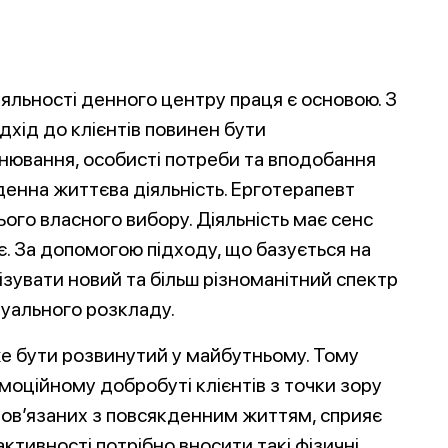
іяльності денного центру праця є основою. З
дхід до клієнтів повинен бути
нювання, особисті потреби та вподобання
денна життєва діяльність. Ерготерапевт
ього власного вибору. Діяльність має сенс
є. За допомогою підходу, що базується на
зувати новий та більш різноманітний спектр
дуального розкладу.
е бути розвинутий у майбутньому. Тому
моційному добробуті клієнтів з точки зору
 пов’язаних з повсякденним життям, сприяє
ктивності потрібно вносити такі фізичні