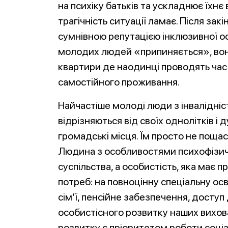
на психіку батьків та ускладнює їхнє
трагічність ситуації ламає. Після зак
сумнівною репутацією інклюзивної ос
молодих людей «припиняється», вони
квартири де наодинці проводять час з
самостійного проживання.
Найчастіше молоді люди з інвалідні
відрізняються від своїх однолітків і
громадські місця. Їм просто не поща
Людина з особливостями психофізич
суспільства, а особистість, яка має 
потреб: на повноцінну спеціальну ос
сім’ї, пенсійне забезпечення, доступ
особистісного розвитку наших вихов
розвитку є пріоритетом роботи соціал