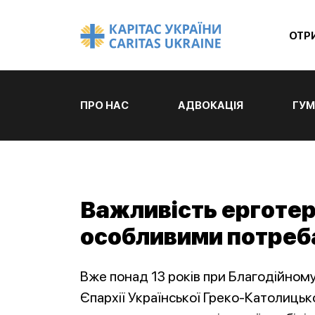
ОТР
ПРО НАС
АДВОКАЦІЯ
ГУМ
Важливість ерготера
особливими потре
Вже понад 13 років при Благодійном
Єпархії Української Греко-Католицьк