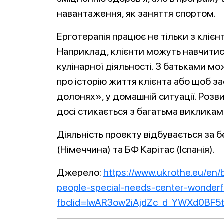
навантаження, як заняття спортом.
Ерготерапія працює не тільки з клієнт
Наприклад, клієнти можуть навчитис
кулінарної діяльності. З батьками м
про історію життя клієнта або щоб з
долонях», у домашній ситуації. Роз
досі стикається з багатьма викликам
Діяльність проекту відбувається за
(Німеччина) та БФ Карітас (Іспанія).
Джерело:
https://www.ukrothe.eu/en/
people-special-needs-center-wonder
fbclid=IwAR3ow2iAjdZc_d_YWXd0BF5