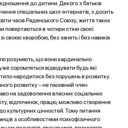
 відношення до дитини. Декого з батьків
інчення спеціальних шкіл-інтернатів, з досить
віти часів Радянського Союзу, життя таких
 повертаються в чотири стіни своєї
і своєю хворобою, без занять і без навиків
стю розуміють, що вони кардинально
 дуже соромляться відвідувати будь які
стило народитися без порушень в розвитку.
ного розвитку – не пасивний член
право на задоволення власних соціальних
віту, відпочинок, працю, можливо створення
 до культурних цінностей. Тому питання
анців з особливостями психофізичного
ьних педагогів, працівників, психологів