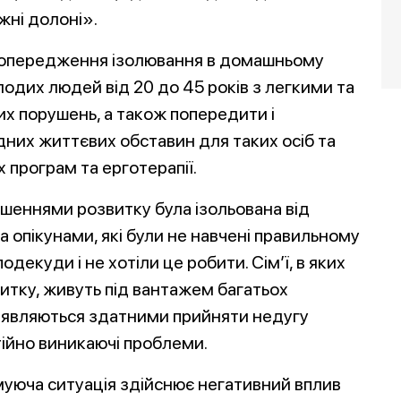
жні долоні».
попередження ізолювання в домашньому
одих людей від 20 до 45 років з легкими та
х порушень, а також попередити і
дних життєвих обставин для таких осіб та
 програм та ерготерапії.
ушеннями розвитку була ізольована від
а опікунами, які були не навчені правильному
декуди і не хотіли це робити. Сім’ї, в яких
итку, живуть під вантажем багатьох
виявляються здатними прийняти недугу
тійно виникаючі проблеми.
уюча ситуація здійснює негативний вплив