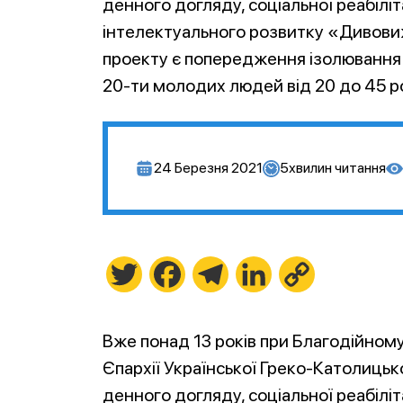
денного догляду, соціальної реабіліт
інтелектуального розвитку «Дивови
проекту є попередження ізолювання
20-ти молодих людей від 20 до 45 ро
24 Березня 2021
5
хвилин читання
Twitter
Facebook
Telegram
LinkedIn
Copy
Link
Вже понад 13 років при Благодійном
Єпархії Української Греко-Католицьк
денного догляду, соціальної реабіліт