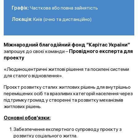
Графік:
Часткова або повна зайнятість
Локація:
Київ (очно та дистанційно)
Міжнародний благодійний фонд
“
Карітас України
”
запрошує до своєї команди –
Провідного експерта для
проекту
«Людиноцентричні житлові рішення та посилені системи
для сталого відновлення».
Проєкт розвитку сталих житлових рішень для внутрішньо
переміщених осіб та вразливих категорій населення через
підтримку громад у створенні та розвитку механізмів
житлових рішень.
Основні обов
’
язки:
Забезпечення експертного супроводу проєкту з
розвитку соціального житла.