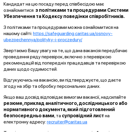
Кандидат на цю посаду перед співбесідою має
ознайомитися
з політиками та процедурами Системи
Убезпечення та Кодексу поведінки співробітників.
З політиками та процедурами можна ознайомитися на
нашому сайті:
https://safeguarding.caritas.ua/osnovy-
ubezpechennya/polityky-i-proczedury/
Звертаємо Вашу увагу на те, що дана вакансія передбачає
проведення ряду перевірок, включно з перевіркою
рекомендацій від попередніх працедавців та перевіркою
даних щодо судимостей.
Відгукуючись на вакансію, ви підтверджуєте, що даєте
згоду на збір та обробку персональних даних.
Якщо ваш досвід відповідає вимогам вакансії, надсилайте
резюме, приклад аналітичного, дослідницького або
нормативного документа, який підготовлений
безпосередньо вами
, та
супровідний лист
на
електронну адресу:
recruiter@caritas.ua