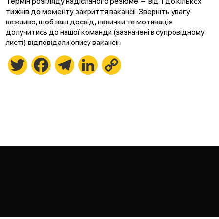
Термін розгляду надісланого резюме – від 1 до кількох
тижнів до моменту закриття вакансії. Зверніть увагу:
важливо, щоб ваш досвід, навички та мотивація
долучитись до нашої команди (зазначені в супровідному
листі) відповідали опису вакансії.
Twitter
Facebook
Telegram
LinkedIn
Copy
Link