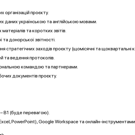
их організацій проєкту.
х даних українською та англійською мовами.
матеріалів та коротких звітів.
 та донорської звітності.
ня стратегічних заходів проєкту (щомісячні та щоквартальні ко
й та ведення протоколів.
іональною командою та партнерами.
бочих документів проєкту.
а – В1 (буде перевагою).
Excel, PowerPoint), Google Workspace та онлайн-інструментами