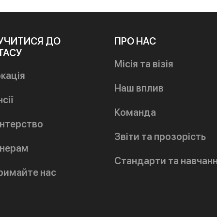
УЧИТИСЯ ДО
ПРО НАС
ТАСУ
Місія та візія
кація
Наш вплив
сії
Команда
нтерство
Звіти та прозорість
нерам
Стандарти та навчан
римайте нас