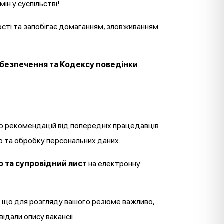
мін у суспільстві!
ості та запобігає домаганням, зловживанням
безпечення та Кодексу поведінки
ою рекомендацій від попередніх працедавців
р та обробку персональних даних.
 та супровідний лист
на електронну
гу, що для розгляду вашого резюме важливо,
ідали опису вакансії.