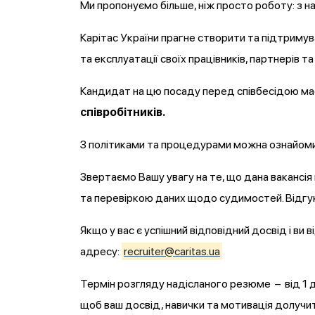
Ми пропонуємо більше, ніж просто роботу: з на
Карітас України прагне створити та підтримув
та експлуатації своїх працівників, партнерів та
Кандидат на цю посаду перед співбесідою м
співробітників.
З політиками та процедурами можна ознайоми
Звертаємо Вашу увагу на те, що дана вакансі
та перевіркою даних щодо судимостей. Відгук
Якщо у вас є успішний відповідний досвід і ви
адресу:
recruiter@caritas.ua
Термін розгляду надісланого резюме – від 1 д
щоб ваш досвід, навички та мотивація долучити