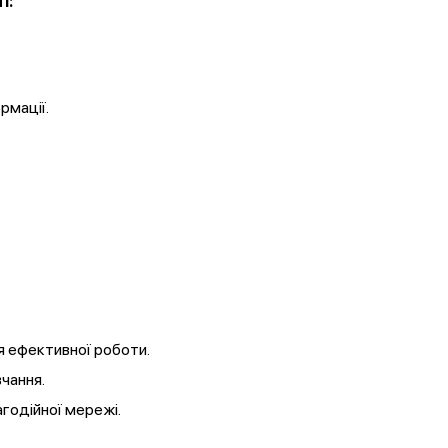
і:
рмації.
 ефективної роботи.
чання.
агодійної мережі.