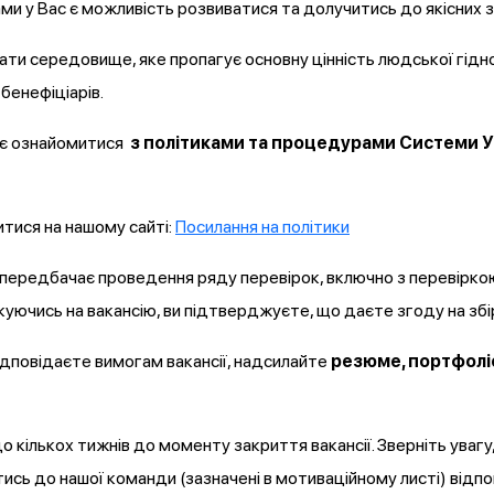
ми у Вас є можливість розвиватися та долучитись до якісних з
ати середовище, яке пропагує основну цінність людської гідн
 бенефіціарів.
ає ознайомитися
з політиками та процедурами Системи У
тися на нашому сайті:
Посилання на політики
я передбачає проведення ряду перевірок, включно з перевірк
уючись на вакансію, ви підтверджуєте, що даєте згоду на збі
 відповідаєте вимогам вакансії, надсилайте
резюме, портфоліо
о кількох тижнів до моменту закриття вакансії. Зверніть ува
сь до нашої команди (зазначені в мотиваційному листі) відпов