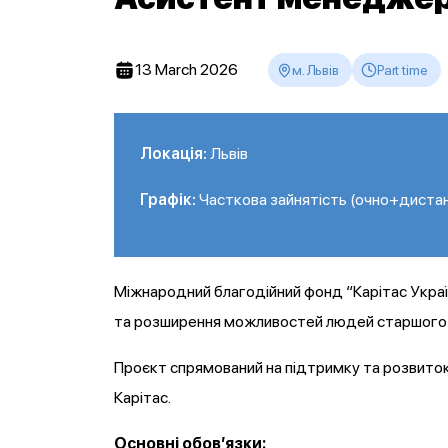
13 March 2026
м. Львів
Part time
Локація:
Львів
Графік:
Часткова зайнятість (очно+диста
Міжнародний благодійний фонд “Карітас Украї
та розширення можливостей людей старшого 
Проєкт спрямований на підтримку та розвиток
Карітас.
Основні обов’язки: