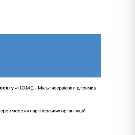
роекту
«H.O.M.E. – Мультисервісна підтримка
через мережу партнерських організацій