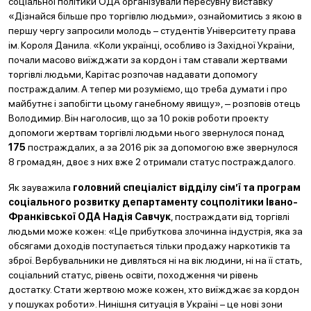
соціальної політики ОДА організували пересувну виставку
«Дізнайся більше про торгівлю людьми», ознайомитись з якою в
першу чергу запросили молодь – студентів Університету права
ім. Короля Данила. «Коли українці, особливо із Західної України,
почали масово виїжджати за кордон і там ставали жертвами
торгівлі людьми, Карітас розпочав надавати допомогу
постраждалим. А тепер ми розуміємо, що треба думати і про
майбутнє і запобігти цьому ганебному явищу», ‒ розповів отець
Володимир. Він наголосив, що за 10 років роботи проекту
допомоги жертвам торгівлі людьми нього звернулося понад
175
постраждалих, а за 2016 рік за допомогою вже звернулося
8 громадян, двоє з них вже 2 отримали статус постраждалого.
Як зауважила
головний спеціаліст відділу сім’ї та програм
соціального розвитку департаменту соцполітики Івано-
Франківської ОДА Надія Савчук
, постраждати від торгівлі
людьми може кожен: «Це прибуткова злочинна індустрія, яка за
обсягами доходів поступається тільки продажу наркотиків та
зброї. Вербувальники не дивляться ні на вік людини, ні на її стать,
соціальний статус, рівень освіти, походження чи рівень
достатку. Стати жертвою може кожен, хто виїжджає за кордон
у пошуках роботи». Нинішня ситуація в Україні – це нові зони