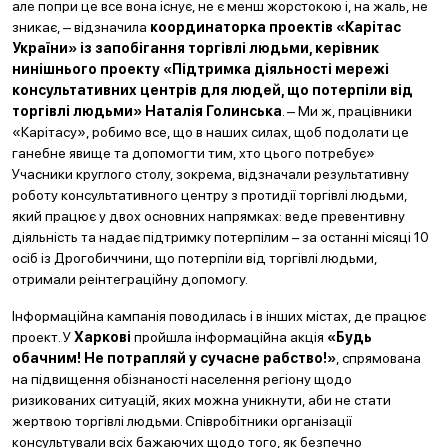
але попри це все вона існує, не є менш жорстокою і, на жаль, не
зникає, ‒ відзначила
координаторка проектів «Карітас
України» із запобігання торгівлі людьми, керівник
нинішнього проекту «Підтримка діяльності мережі
консультативних центрів для людей, що потерпіли від
торгівлі людьми» Наталія Голинська
. ‒ Ми ж, працівники
«Карітасу», робимо все, що в наших силах, щоб подолати це
ганебне явище та допомогти тим, хто цього потребує»
Учасники круглого столу, зокрема, відзначали результативну
роботу консультативного центру з протидії торгівлі людьми,
який працює у двох основних напрямках: веде превентивну
діяльність та надає підтримку потерпілим – за останні місяці 10
осіб із Дрогобиччини, що потерпіли від торгівлі людьми,
отримали реінтеграційну допомогу.
Інформаційна кампанія поводилась і в інших містах, де працює
проект. У
Харкові
пройшла інформаційна акція
«Будь
обачним! Не потрапляй у сучасне рабство!»
, спрямована
на підвищення обізнаності населення регіону щодо
ризикованих ситуацій, яких можна уникнути, аби не стати
жертвою торгівлі людьми. Співробітники організації
консультували всіх бажаючих щодо того, як безпечно