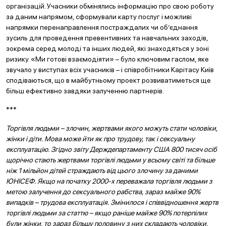
організацій. Учасники обмінялись інформацію про свою роботу
за даним напрямом, сформували карту послуг і можливі
напрямки перенаправлення постраждалих чи об’єднання
зусиль для проведення превентивних та навчальних заходів,
зокрема серед молоді та інших людей, які знаходяться у зоні
ризику. «Ми готові взаємодіяти» – було ключовим гаслом, яке
звучало у виступах всіх учасників – і співробітники Карітасу Київ
сподіваються, що в майбутньому проект розвиватиметься ще
більш ефективно завдяки залученню партнерів.
***
Торгівля людьми – злочин, жертвами якого можуть стати чоловіки,
жінки і діти. Мова може йти як про трудову, так і сексуальну
експлуатацію. Згідно звіту Держдепартаменту США 800 тисяч осіб
щорічно стають жертвами торгівлі людьми у всьому світі та більше
ніж 1 мільйон дітей страждають від цього злочину за даними
ЮНІСЕФ. Якщо на початку 2000-х переважала торгівля людьми з
метою залучення до сексуального рабства, зараз майже 90%
випадків – трудова експлуатація. Змінилося і співвідношення жертв
торгівлі людьми за статтю – якщо раніше майже 90% потерпілих
були жінки, то зараз більшу половину з них складають чоловіки.