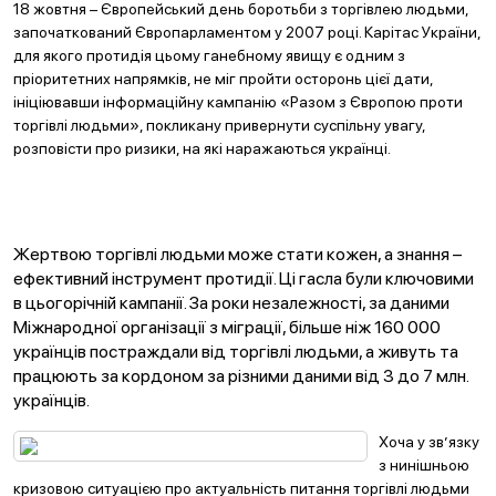
18 жовтня – Європейський день боротьби з торгівлею людьми,
започаткований Європарламентом у 2007 році. Карітас України,
для якого протидія цьому ганебному явищу є одним з
пріоритетних напрямків, не міг пройти осторонь цієї дати,
ініціювавши інформаційну кампанію «Разом з Європою проти
торгівлі людьми», покликану привернути суспільну увагу,
розповісти про ризики, на які наражаються українці.
Жертвою торгівлі людьми може стати кожен, а знання –
ефективний інструмент протидії. Ці гасла були ключовими
в цьогорічній кампанії. За роки незалежності, за даними
Міжнародної організації з міграції, більше ніж 160 000
українців постраждали від торгівлі людьми, а живуть та
працюють за кордоном за різними даними від 3 до 7 млн.
українців.
Хоча у зв’язку
з нинішньою
кризовою ситуацією про актуальність питання торгівлі людьми