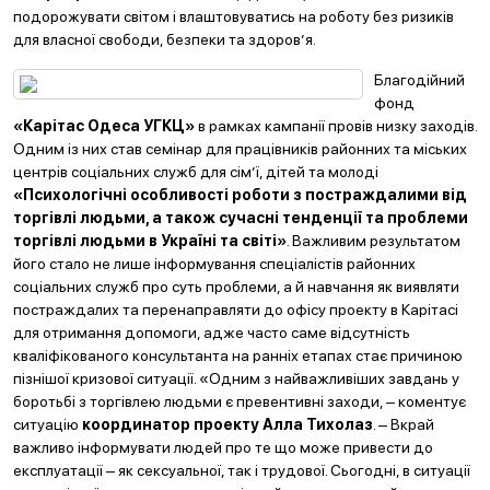
подорожувати світом і влаштовуватись на роботу без ризиків
для власної свободи, безпеки та здоров’я.
Благодійний
фонд
«Карітас Одеса УГКЦ»
в рамках кампанії провів низку заходів.
Одним із них став семінар для працівників районних та міських
центрів соціальних служб для сім’ї, дітей та молоді
«Психологічні особливості роботи з постраждалими від
торгівлі людьми, а також сучасні тенденції та проблеми
торгівлі людьми в Україні та світі»
. Важливим результатом
його стало не лише інформування спеціалістів районних
соціальних служб про суть проблеми, а й навчання як виявляти
постраждалих та перенаправляти до офісу проекту в Карітасі
для отримання допомоги, адже часто саме відсутність
кваліфікованого консультанта на ранніх етапах стає причиною
пізнішої кризової ситуації. «Одним з найважливіших завдань у
боротьбі з торгівлею людьми є превентивні заходи, ‒ коментує
ситуацію
координатор проекту Алла Тихолаз
. ‒ Вкрай
важливо інформувати людей про те що може привести до
експлуатації ‒ як сексуальної, так і трудової. Сьогодні, в ситуації