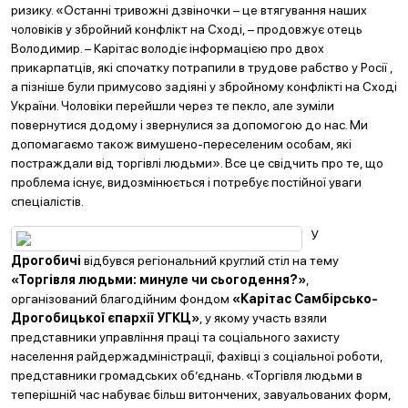
ризику. «Останні тривожні дзвіночки – це втягування наших
чоловіків у збройний конфлікт на Сході, – продовжує отець
Володимир. ­– Карітас володіє інформацією про двох
прикарпатців, які спочатку потрапили в трудове рабство у Росії ,
а пізніше були примусово задіяні у збройному конфлікті на Сході
України. Чоловіки перейшли через те пекло, але зуміли
повернутися додому і звернулися за допомогою до нас. Ми
допомагаємо також вимушено-переселеним особам, які
постраждали від торгівлі людьми». Все це свідчить про те, що
проблема існує, видозмінюється і потребує постійної уваги
спеціалістів.
У
Дрогобичі
відбувся регіональний круглий стіл на тему
«Торгівля людьми: минуле чи сьогодення?»
,
організований благодійним фондом
«Карітас Самбірсько-
Дрогобицької єпархії УГКЦ»
, у якому участь взяли
представники управління праці та соціального захисту
населення райдержадміністрації, фахівці з соціальної роботи,
представники громадських об’єднань. «Торгівля людьми в
теперішній час набуває більш витончених, завуальованих форм,