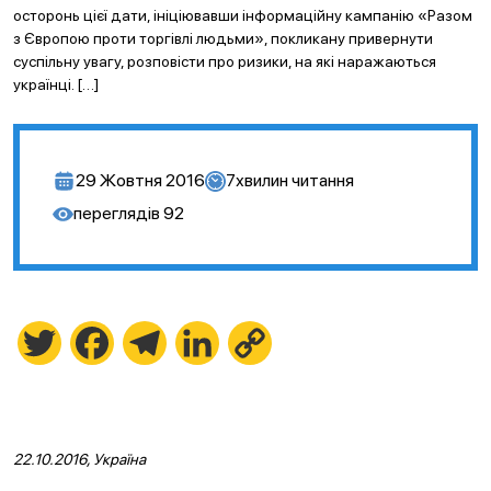
осторонь цієї дати, ініціювавши інформаційну кампанію «Разом
з Європою проти торгівлі людьми», покликану привернути
суспільну увагу, розповісти про ризики, на які наражаються
українці. […]
29 Жовтня 2016
7
хвилин читання
переглядів
92
Twitter
Facebook
Telegram
LinkedIn
Copy
Link
22.10.2016, Україна