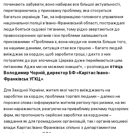
починають забувати, воно набирає все більшої актуальності,
перетворюючись у приховану проблему, яка стосується
багатьох українців. Так, за інформацією головного управління
національної поліції в Івано-Франківській області, постраждалі
люди бояться судової тяганини, тому рідко звертаються до
правоохоронних органів і їхні проблеми залишаються
прихованими. «Проблема є, вона нікуди не зникла. Більше того,
за нашими даними, ситуація стає все гіршою – багато людей
виїжджає за кордон, щоб заробити гроші, і дехто з них
потрапляє до рук злочинців. Церква дуже переймається цим
питанням. Адже ми не можемо інакше!», – розповідає
отець
Володимир Чорній, директор БФ «Карітас Івано-
Франківськ УГКЦ»
.
Для Західної України, жителі якої часто виїжджають на
заробітки за кордон, проблема торгівлі людьми – далеко не
порожні слова і інформувати жителів регіону про ризики, на які
вони наражаються, реагуючи на привабливу рекламу підозрілих
фірм, які пропонують серйозні заробітки за кордоном –
завдання як для громадських організацій, так і органів місцевої
влади. Карітас Івано Франківськ спільно з департаментом