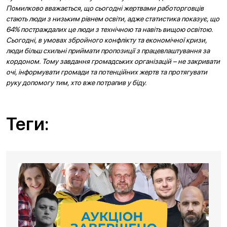
Помилково вважається, що сьогодні жертвами работорговців
стають люди з низьким рівнем освіти, адже статистика показує, що
64% постраждалих це люди з технічною та навіть вищою освітою.
Сьогодні, в умовах збройного конфлікту та економічної кризи,
люди більш схильні приймати пропозиції з працевлаштування за
кордоном. Тому завдання громадських організацій – не закривати
очі, інформувати громади та потенційних жертв та протягувати
руку допомогу тим, хто вже потрапив у біду.
Теги: