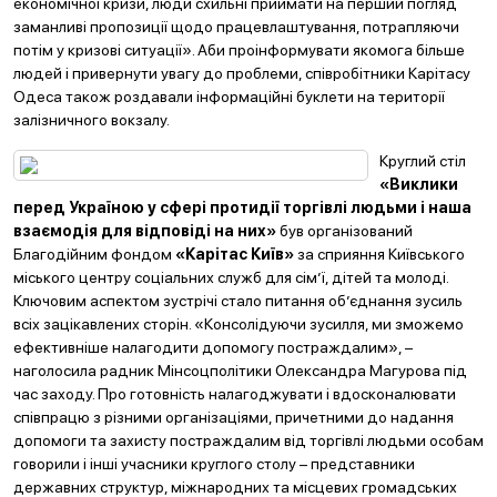
економічної кризи, люди схильні приймати на перший погляд
заманливі пропозиції щодо працевлаштування, потрапляючи
потім у кризові ситуації». Аби проінформувати якомога більше
людей і привернути увагу до проблеми, співробітники Карітасу
Одеса також роздавали інформаційні буклети на території
залізничного вокзалу.
Круглий стіл
«Виклики
перед Україною у сфері протидії торгівлі людьми і наша
взаємодія для відповіді на них»
був організований
Благодійним фондом
«Карітас Київ»
за сприяння Київського
міського центру соціальних служб для сім’ї, дітей та молоді.
Ключовим аспектом зустрічі стало питання об’єднання зусиль
всіх зацікавлених сторін. «Консолідуючи зусилля, ми зможемо
ефективніше налагодити допомогу постраждалим», –
наголосила радник Мінсоцполітики Олександра Магурова під
час заходу. Про готовність налагоджувати і вдосконалювати
співпрацю з різними організаціями, причетними до надання
допомоги та захисту постраждалим від торгівлі людьми особам
говорили і інші учасники круглого столу – представники
державних структур, міжнародних та місцевих громадських