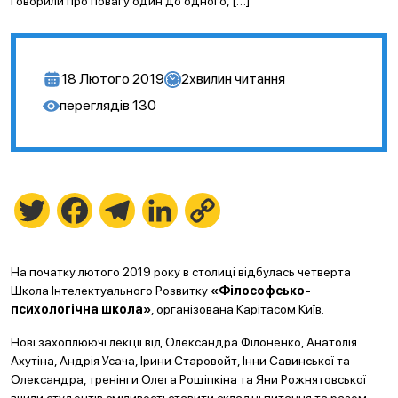
Говорили про повагу один до одного, […]
18 Лютого 2019
2
хвилин читання
переглядів
130
Twitter
Facebook
Telegram
LinkedIn
Copy
Link
На початку лютого 2019 року в столиці відбулась четверта
Школа Інтелектуального Розвитку
«Філософсько-
психологічна школа»
, організована Карітасом Київ.
Нові захоплюючі лекції від Олександра Філоненко, Анатолія
Ахутіна, Андрія Усача, Ірини Старовойт, Інни Савинської та
Олександра, тренінги Олега Рощіпкіна та Яни Рожнятовської