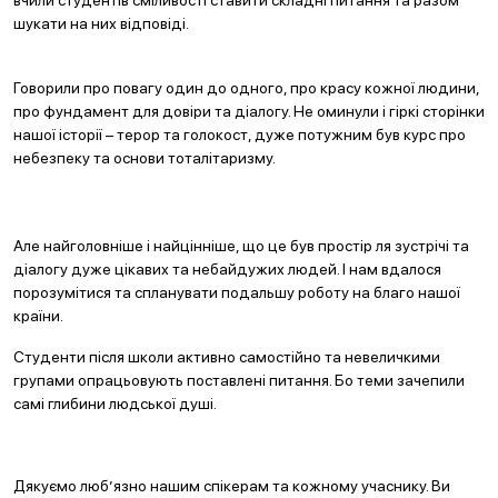
вчили студентів сміливості ставити складні питання та разом
шукати на них відповіді.
Говорили про повагу один до одного, про красу кожної людини,
про фундамент для довіри та діалогу. Не оминули і гіркі сторінки
нашої історії – терор та голокост, дуже потужним був курс про
небезпеку та основи тоталітаризму.
Але найголовніше і найцінніше, що це був простір ля зустрічі та
діалогу дуже цікавих та небайдужих людей. І нам вдалося
порозумітися та спланувати подальшу роботу на благо нашої
країни.
Студенти після школи активно самостійно та невеличкими
групами опрацьовують поставлені питання. Бо теми зачепили
самі глибини людської душі.
Дякуємо люб’язно нашим спікерам та кожному учаснику. Ви