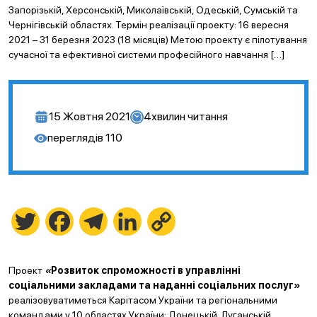
Запорізькій, Херсонській, Миколаївській, Одеській, Сумській та
Чернігівській областях. Термін реалізації проекту: 16 вересня
2021 – 31 березня 2023 (18 місяців) Метою проекту є пілотування
сучасної та ефективної системи професійного навчання […]
15 Жовтня 2021
4
хвилин читання
переглядів
110
Twitter
Facebook
Telegram
LinkedIn
Copy
Link
Проект
«
Розвиток спроможності в управлінні
соціальними закладами та наданні соціальних послуг»
реалізовуватиметься Карітасом України та регіональними
командами у 10 областях України: Донецькій, Луганській,