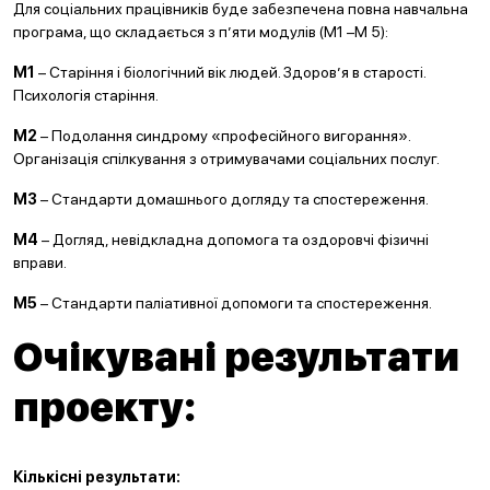
Для соціальних працівників буде забезпечена повна навчальна
програма, що складається з п’яти модулів (М1 –М 5):
М1
– Старіння і біологічний вік людей. Здоров’я в старості.
Психологія старіння.
М
2
– Подолання синдрому «професійного вигорання».
Організація спілкування з отримувачами соціальних послуг.
М
3
– Стандарти домашнього догляду та спостереження.
М4
– Догляд, невідкладна допомога та оздоровчі фізичні
вправи.
М5
– Стандарти паліативної допомоги та спостереження.
Очікувані результати
проекту:
Кількісні результати: