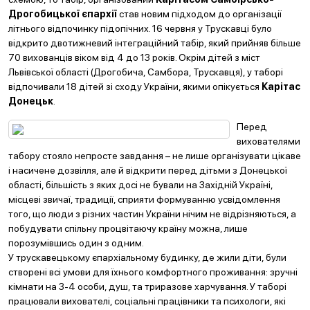
Дрогобицької єпархії
став новим підходом до організації
літнього відпочинку підопічних. 16 червня у Трускавці було
відкрито двотижневий інтеграційний табір, який прийняв більше
70 вихованців віком від 4 до 13 років. Окрім дітей з міст
Львівської області (Дрогобича, Самбора, Трускавця), у таборі
відпочивали 18 дітей зі сходу України, якими опікується
Карітас
Донецьк
.
Перед
вихователями
табору стояло непросте завдання – не лише організувати цікаве
і насичене дозвілля, але й відкрити перед дітьми з Донецької
області, більшість з яких досі не бували на Західній Україні,
місцеві звичаї, традиції, сприяти формуванню усвідомлення
того, що люди з різних частин України нічим не відрізняються, а
побудувати спільну процвітаючу країну можна, лише
порозумівшись один з одним.
У трускавецькому єпархіальному будинку, де жили діти, були
створені всі умови для їхнього комфортного проживання: зручні
кімнати на 3-4 особи, душ, та триразове харчування. У таборі
працювали вихователі, соціальні працівники та психологи, які