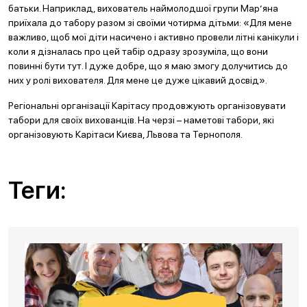
батьки. Наприклад, вихователь наймолодшої групи Мар’яна
приїхала до табору разом зі своїми чотирма дітьми: «Для мене
важливо, щоб мої діти насичено і активно провели літні канікули і
коли я дізналась про цей табір одразу зрозуміла, що вони
повинні бути тут. І дуже добре, що я маю змогу долучитись до
них у ролі вихователя. Для мене це дуже цікавий досвід».
Регіональні організації Карітасу продовжують організовувати
табори для своїх вихованців. На черзі – наметові табори, які
організовують Карітаси Києва, Львова та Тернополя.
Теги: