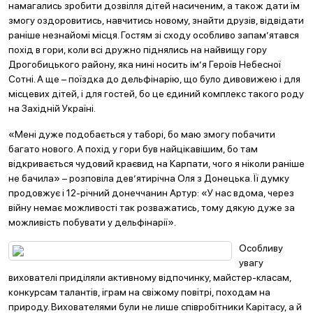
намагались зробити дозвілля дітей насиченим, а також дати їм
змогу оздоровитись, навчитись новому, знайти друзів, відвідати
раніше незнайомі місця. Гостям зі сходу особливо запам’ятався
похід в гори, коли всі дружно піднялись на найвищу гору
Дрогобицького району, яка нині носить ім’я Героїв Небесної
Сотні. А ще – поїздка до дельфінарію, що було дивовижею і для
місцевих дітей, і для гостей, бо це єдиний комплекс такого роду
на Західній Україні.
«Мені дуже подобається у таборі, бо маю змогу побачити
багато нового. А похід у гори був найцікавішим, бо там
відкривається чудовий краєвид на Карпати, чого я ніколи раніше
не бачила» – розповіла дев’ятирічна Оля з Донецька. Її думку
продовжує і 12-річний донеччанин Артур: «У нас вдома, через
війну немає можливості так розважатись, тому дякую дуже за
можливість побувати у дельфінарії».
Особливу
увагу
вихователі приділяли активному відпочинку, майстер-класам,
конкурсам талантів, іграм на свіжому повітрі, походам на
природу. Вихователями були не лише співробітники Карітасу, а й