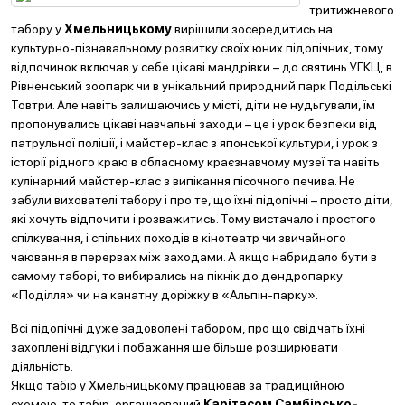
тритижневого
табору у
Хмельницькому
вирішили зосередитись на
культурно-пізнавальному розвитку своїх юних підопічних, тому
відпочинок включав у себе цікаві мандрівки – до святинь УГКЦ, в
Рівненський зоопарк чи в унікальний природний парк Подільські
Товтри. Але навіть залишаючись у місті, діти не нудьгували, їм
пропонувались цікаві навчальні заходи – це і урок безпеки від
патрульної поліції, і майстер-клас з японської культури, і урок з
історії рідного краю в обласному краєзнавчому музеї та навіть
кулінарний майстер-клас з випікання пісочного печива. Не
забули вихователі табору і про те, що їхні підопічні – просто діти,
які хочуть відпочити і розважитись. Тому вистачало і простого
спілкування, і спільних походів в кінотеатр чи звичайного
чаювання в перервах між заходами. А якщо набридало бути в
самому таборі, то вибирались на пікнік до дендропарку
«Поділля» чи на канатну доріжку в «Альпін-парку».
Всі підопічні дуже задоволені табором, про що свідчать їхні
захоплені відгуки і побажання ще більше розширювати
діяльність.
Якщо табір у Хмельницькому працював за традиційною
схемою, то табір, організований
Карітасом Самбірсько-