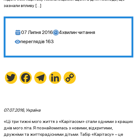
зазнали впливу […]
07 Липня 2016
4
хвилин читання
переглядів
163
Twitter
Facebook
Telegram
LinkedIn
Copy
Link
07.07.2016, Україна
«Ці три тижні мого життя з «Карітасом» стали одними з кращих
днів мого літа. Я познайомилась з новими, відкритими,
дружніми та життєрадісними дітьми. Табір «Карітасу» – це