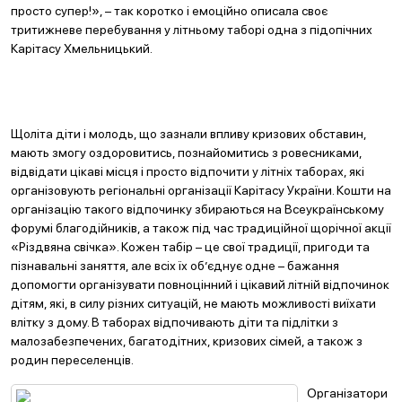
просто супер!», – так коротко і емоційно описала своє
тритижневе перебування у літньому таборі одна з підопічних
Карітасу Хмельницький.
Щоліта діти і молодь, що зазнали впливу кризових обставин,
мають змогу оздоровитись, познайомитись з ровесниками,
відвідати цікаві місця і просто відпочити у літніх таборах, які
організовують регіональні організації Карітасу України. Кошти на
організацію такого відпочинку збираються на Всеукраїнському
форумі благодійників, а також під час традиційної щорічної акції
«Різдвяна свічка». Кожен табір – це свої традиції, пригоди та
пізнавальні заняття, але всіх їх об’єднує одне – бажання
допомогти організувати повноцінний і цікавий літній відпочинок
дітям, які, в силу різних ситуацій, не мають можливості виїхати
влітку з дому. В таборах відпочивають діти та підлітки з
малозабезпечених, багатодітних, кризових сімей, а також з
родин переселенців.
Організатори