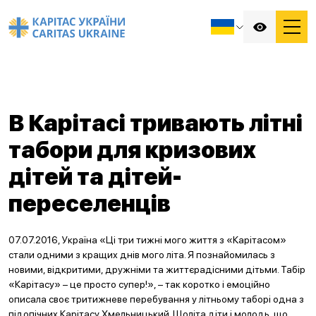
В Карітасі тривають літні
табори для кризових
дітей та дітей-
переселенців
07.07.2016, Україна «Ці три тижні мого життя з «Карітасом»
стали одними з кращих днів мого літа. Я познайомилась з
новими, відкритими, дружніми та життєрадісними дітьми. Табір
«Карітасу» – це просто супер!», – так коротко і емоційно
описала своє тритижневе перебування у літньому таборі одна з
підопічних Карітасу Хмельницький. Щоліта діти і молодь, що