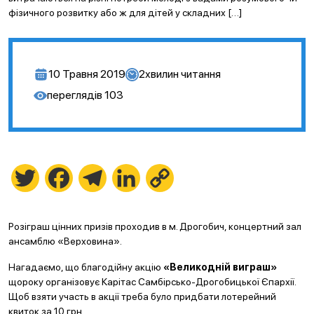
фізичного розвитку або ж для дітей у складних […]
10 Травня 2019
2
хвилин читання
переглядів
103
Twitter
Facebook
Telegram
LinkedIn
Copy
Link
Розіграш цінних призів проходив в м. Дрогобич, концертний зал
ансамблю «Верховина».
Нагадаємо, що благодійну акцію
«Великодній виграш»
щороку організовує Карітас Самбірсько-Дрогобицької Єпархії.
Щоб взяти участь в акції треба було придбати лотерейний
квиток за 10 грн.