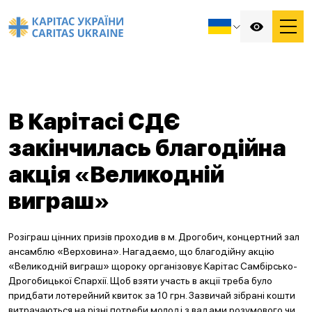
В Карітасі СДЄ
закінчилась благодійна
акція «Великодній
виграш»
Розіграш цінних призів проходив в м. Дрогобич, концертний зал
ансамблю «Верховина». Нагадаємо, що благодійну акцію
«Великодній виграш» щороку організовує Карітас Самбірсько-
Дрогобицької Єпархії. Щоб взяти участь в акції треба було
придбати лотерейний квиток за 10 грн. Зазвичай зібрані кошти
витрачаються на різні потреби молоді з вадами розумового чи