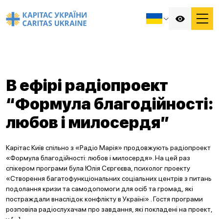
В ефірі радіопроект
“Формула благодійності:
любов і милосердя”
Карітас Київ спільно з «Радіо Марія» продовжують радіопроект
«Формула благодійності: любов і милосердя». На цей раз
спікером програми була Юлія Сєргєєва, психолог проекту
«Створення багатофункціональних соціальних центрів з питань
подолання кризи та самодопомоги для осіб та громад, які
постраждали внаслідок конфлікту в Україні» . Гостя програми
розповіла радіослухачам про завдання, які покладені на проект,