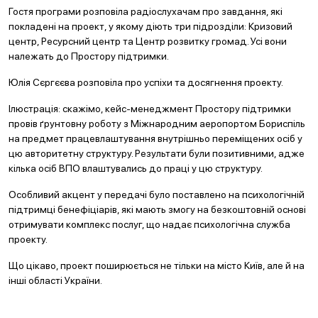
Гостя програми розповіла радіослухачам про завдання, які
покладені на проект, у якому діють три підрозділи: Кризовий
центр, Ресурсний центр та Центр розвитку громад. Усі вони
належать до Простору підтримки.
Юлія Сєргєєва розповіла про успіхи та досягнення проекту.
Ілюстрація: скажімо, кейс-менеджмент Простору підтримки
провів ґрунтовну роботу з Міжнародним аеропортом Бориспіль
на предмет працевлаштування внутрішньо переміщених осіб у
цю авторитетну структуру. Результати були позитивними, адже
кілька осіб ВПО влаштувались до праці у цю структуру.
Особливий акцент у передачі було поставлено на психологічній
підтримці бенефіціарів, які мають змогу на безкоштовній основі
отримувати комплекс послуг, що надає психологічна служба
проекту.
Що цікаво, проект поширюється не тільки на місто Київ, але й на
інші області України.