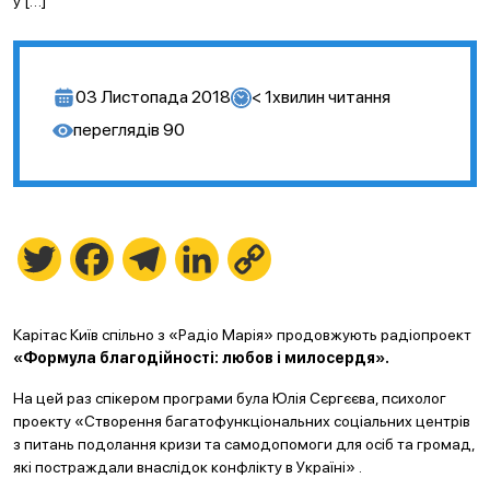
у […]
03 Листопада 2018
< 1
хвилин читання
переглядів
90
Twitter
Facebook
Telegram
LinkedIn
Copy
Link
Карітас Київ спільно з «Радіо Марія» продовжують радіопроект
«Формула благодійності: любов і милосердя».
На цей раз спікером програми була Юлія Сєргєєва, психолог
проекту «Створення багатофункціональних соціальних центрів
з питань подолання кризи та самодопомоги для осіб та громад,
які постраждали внаслідок конфлікту в Україні» .