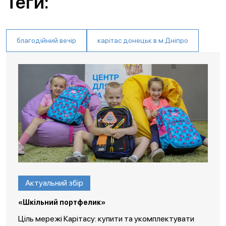
Теги:
благодійний вечір
карітас донецьк в м.Дніпро
Актуальний збір
«Шкільний портфелик»
Ціль мережі Карітасу: купити та укомплектувати