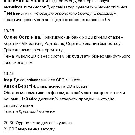
Іноземцева Валерія
. Підприємець, експерт в галузі
антивікових технологій, організатор сучасних жіночих спільнот.
Тема
виступу:
«Формула особистого бренду і її складові»
.
Практичні рекомендації щодо створення власного ЛБ.
19:25
Олена Острініна
. Практикуючий банкір з 20 річним стажем,
Керівник VIP banking Радабанк, Сертифікований бізнес-коуч
Еріксоновського Університету.
Тема: «Еволюція бізнес систем. Як будувати бізнес майбутнього
вже сьогодні».
19:45
Ігор Деха
, співвласник та CEO в Lustre.
Антон Вєрєтін
, співвласник та CD в Lustre.
Обидва математики за фахом, але займаються креативними
речами. Цей мікс допоміг їм створити продакшн-студію
світового рівня.
Тема:
«Креативні техніки»
20:30 Фуршет. Час для спілкування.
21:00 Завершення заходу.