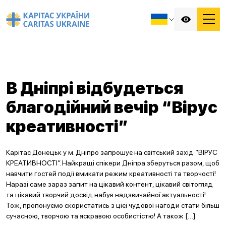
В Дніпрі відбудеться
благодійний вечір “Вірус
креативності”
Карітас Донецьк у м. Дніпро запрошує на світський захід “ВІРУС
КРЕАТИВНОСТІ”. Найкращі спікери Дніпра зберуться разом, щоб
навчити гостей події вмикати режим креативності та творчості!
Наразі саме зараз запит на цікавий контент, цікавий світогляд
та цікавий творчий досвід набув надзвичайної актуальності!
Тож, пропонуємо скористатись з цієї чудової нагоди стати більш
сучасною, творчою та яскравою особистістю! А також […]