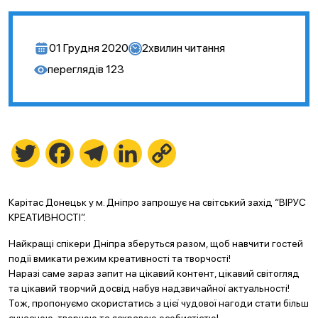
01 Грудня 2020
2
хвилин читання
переглядів
123
Twitter
Facebook
Telegram
LinkedIn
Copy
Link
Карітас Донецьк у м. Дніпро запрошує на світський захід “ВІРУС
КРЕАТИВНОСТІ”.
Найкращі спікери Дніпра зберуться разом, щоб навчити гостей
події вмикати режим креативності та творчості!
Наразі саме зараз запит на цікавий контент, цікавий світогляд
та цікавий творчий досвід набув надзвичайної актуальності!
Тож, пропонуємо скористатись з цієї чудової нагоди стати більш