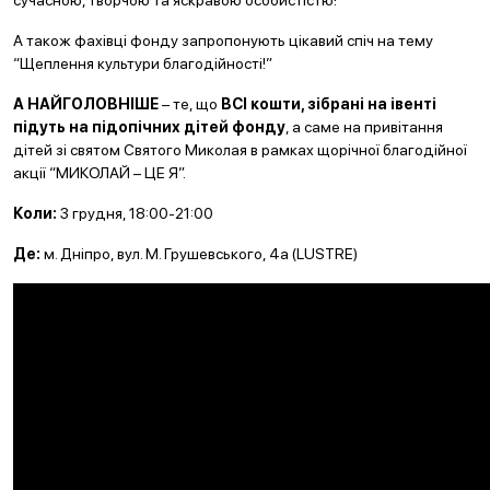
сучасною, творчою та яскравою особистістю!
А також фахівці фонду запропонують цікавий спіч на тему
“Щеплення культури благодійності!”
А НАЙГОЛОВНІШЕ
– те, що
ВСІ
кошти, зібрані на івенті
підуть на підопічних дітей фонду
, а саме на привітання
дітей зі святом Святого Миколая в рамках щорічної благодійної
акції “МИКОЛАЙ – ЦЕ Я”.
Коли:
3 грудня, 18:00-21:00
Де:
м. Дніпро, вул. М. Грушевського, 4а (LUSTRE)