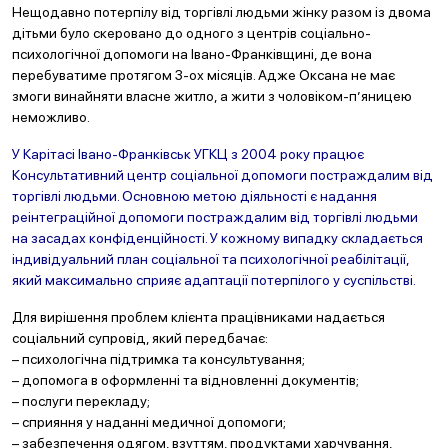
Нещодавно потерпілу від торгівлі людьми жінку разом із двома
дітьми було скеровано до одного з центрів соціально-
психологічної допомоги на Івано-Франківщині, де вона
перебуватиме протягом 3-ох місяців. Адже Оксана не має
змоги винайняти власне житло, а жити з чоловіком-п’яницею
неможливо.
У Карітасі Івано-Франківськ УГКЦ з 2004 року працює
Консультативний центр соціальної допомоги постраждалим від
торгівлі людьми. Основною метою діяльності є надання
реінтеграційної допомоги постраждалим від торгівлі людьми
на засадах конфіденційності. У кожному випадку складається
індивідуальний план соціальної та психологічної реабілітації,
який максимально сприяє адаптації потерпілого у суспільстві.
Для вирішення проблем клієнта працівниками надається
соціальний супровід, який передбачає:
– психологічна підтримка та консультування;
– допомога в оформленні та відновленні документів;
– послуги перекладу;
– сприяння у наданні медичної допомоги;
– забезпечення одягом, взуттям, продуктами харчування,