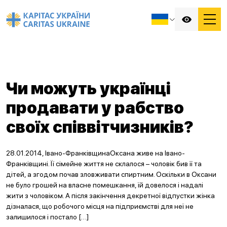
Чи можуть українці
продавати у рабство
своїх співвітчизників?
28.01.2014, Івано-ФранківщинаОксана живе на Івано-
Франківщині. Її сімейне життя не склалося – чоловік бив її та
дітей, а згодом почав зловживати спиртним. Оскільки в Оксани
не було грошей на власне помешкання, їй довелося і надалі
жити з чоловіком. А після закінчення декретної відпустки жінка
дізналася, що робочого місця на підприємстві для неї не
залишилося і постало […]