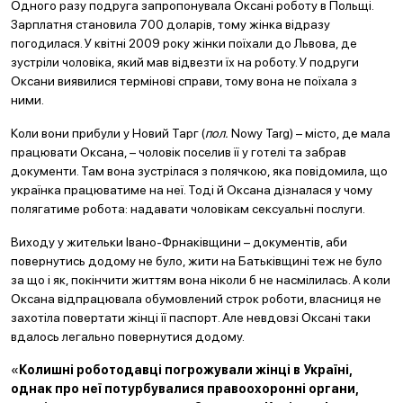
Одного разу подруга запропонувала Оксані роботу в Польщі.
Зарплатня становила 700 доларів, тому жінка відразу
погодилася. У квітні 2009 року жінки поїхали до Львова, де
зустріли чоловіка, який мав відвезти їх на роботу. У подруги
Оксани виявилися термінові справи, тому вона не поїхала з
ними.
Коли вони прибули у Новий Тарг (
пол.
Nowy Targ) – місто, де мала
працювати Оксана, – чоловік поселив її у готелі та забрав
документи. Там вона зустрілася з полячкою, яка повідомила, що
українка працюватиме на неї. Тоді й Оксана дізналася у чому
полягатиме робота: надавати чоловікам сексуальні послуги.
Виходу у жительки Івано-Фрнаківщини – документів, аби
повернутись додому не було, жити на Батьківщині теж не було
за що і як, покінчити життям вона ніколи б не насмілилась. А коли
Оксана відпрацювала обумовлений строк роботи, власниця не
захотіла повертати жінці її паспорт. Але невдовзі Оксані таки
вдалось легально повернутися додому.
«
Колишні роботодавці погрожували жінці в Україні,
однак про неї потурбувалися правоохоронні органи,