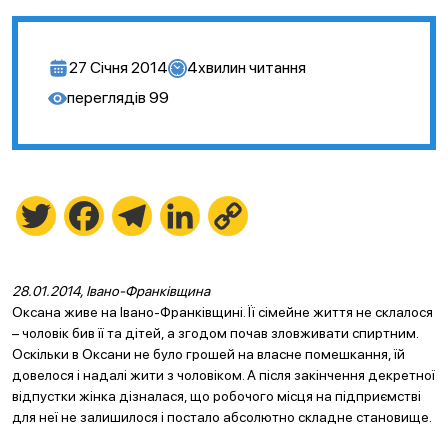
27 Січня 2014
4
хвилин читання
переглядів
99
Twitter
Facebook
Telegram
LinkedIn
Copy
Link
28.01.2014, Івано-Франківщина
Оксана живе на Івано-Франківщині. Її сімейне життя не склалося
– чоловік бив її та дітей, а згодом почав зловживати спиртним.
Оскільки в Оксани не було грошей на власне помешкання, їй
довелося і надалі жити з чоловіком. А після закінчення декретної
відпустки жінка дізналася, що робочого місця на підприємстві
для неї не залишилося і постало абсолютно складне становище.