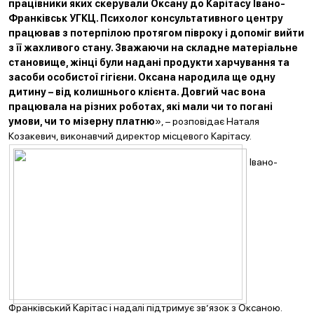
працівники яких скерували Оксану до Карітасу Івано-
Франківськ УГКЦ. Психолог консультативного центру
працював з потерпілою протягом півроку і допоміг вийти
з її жахливого стану. Зважаючи на складне матеріальне
становище, жінці були надані продукти харчування та
засоби особистої гігієни. Оксана народила ще одну
дитину – від колишнього клієнта. Довгий час вона
працювала на різних роботах, які мали чи то погані
умови, чи то мізерну платню
», – розповідає Наталя
Козакевич, виконавчий директор місцевого Карітасу.
Івано-
Франківський Карітас і надалі підтримує зв’язок з Оксаною.