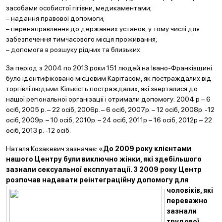
засобами особистої гігієни, медикаментами;
– надання правової допомоги;
– перенаправлення до державних установ, у тому числі для
забезпечення тимчасового місця проживання;
– допомога в розшуку рідних та близьких.
За період з 2004 по 2013 роки 151 людей на Івано-Франківщині
було ідентифіковано місцевим Карітасом, як постраждалих від
торгівлі людьми. Кількість постраждалих, які зверталися до
нашої регіональної організації і отримали допомогу: 2004 р – 6
осіб, 2005 р. – 22 осіб, 2006р. – 6 осіб, 2007р. – 12 осіб, 2008р. -12
осіб, 2009р. – 10 осіб, 2010р. – 24 осіб, 2011р – 16 осіб, 2012р – 22
осіб, 2013 р. -12 осіб.
Наталя Козакевич зазначає: «
До 2009 року клієнтами
нашого Центру були виключно жінки, які
здебільшого
зазнали сексуальної експлуатації. З 2009 року Центр
розпочав надавати реін
теграційну допомогу для
чоловіків, які
переважно
зазнали
трудової