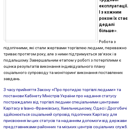
експлуатації.
І з кожним
роком їх стає
дедалі
більше
».
Робота з
підопічними, які стали жертвами торгівлею людьми, переважно
триває протягом року, але з ними підтримується зв’язок і в
подальшому. Завершальним етапом у роботі з потерпілими є
оцінка результатів виконання індивідуального плану
соціального супроводу та моніторинг виконання поставлених
завдань.
З часу прийняття Закону «Про протидію торгівлі людьми» та
постанови Кабінету Міністрів України про надання статусу
постраждалих від торгівлі людьми спеціальними центрами
Карітасу в Івано-Франківську, Хмельницькому, Одесі і Дрогобичі
здійснюється соціальний супровід підопічних Карітасу для
присвоєння їм цих статусів та наданням допомоги від держави
представниками районних та міських центрів соціальних служб.