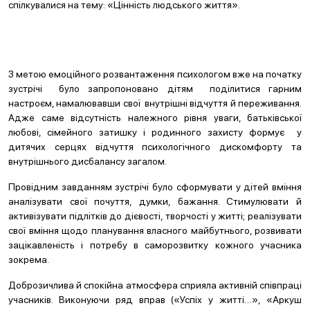
спілкувалися на тему: «Цінність людського життя».
З метою емоційного розвантаження психологом вже на початку
зустрічі було запропоновано дітям поділитися гарним
настроєм, намалювавши свої внутрішні відчуття й переживання.
Адже саме відсутність належного рівня уваги, батьківської
любові, сімейного затишку і родинного захисту формує у
дитячих серцях відчуття психологічного дискомфорту та
внутрішнього дисбалансу загалом.
Провідним завданням зустрічі було сформувати у дітей вміння
аналізувати свої почуття, думки, бажання. Стимулювати й
активізувати підлітків до дієвості, творчості у житті; реалізувати
свої вміння щодо планування власного майбутнього, розвивати
зацікавленість і потребу в саморозвитку кожного учасника
зокрема.
Доброзичлива й спокійна атмосфера сприяла активній співпраці
учасників. Виконуючи ряд вправ («Успіх у житті…», «Аркуш