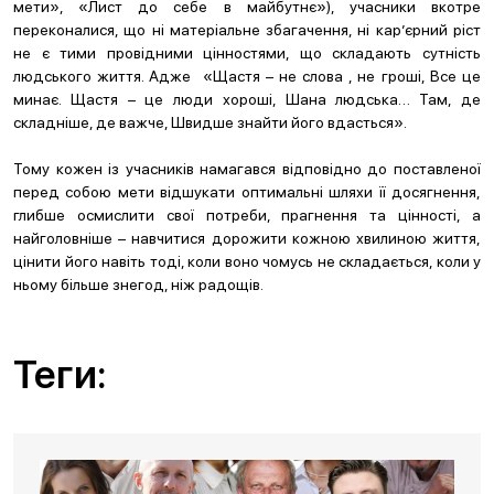
мети», «Лист до себе в майбутнє»), учасники вкотре
переконалися, що ні матеріальне збагачення, ні кар’єрний ріст
не є тими провідними цінностями, що складають сутність
людського життя. Адже «Щастя – не слова , не гроші, Все це
минає. Щастя – це люди хороші, Шана людська… Там, де
складніше, де важче, Швидше знайти його вдасться».
Тому кожен із учасників намагався відповідно до поставленої
перед собою мети відшукати оптимальні шляхи її досягнення,
глибше осмислити свої потреби, прагнення та цінності, а
найголовніше – навчитися дорожити кожною хвилиною життя,
цінити його навіть тоді, коли воно чомусь не складається, коли у
ньому більше знегод, ніж радощів.
Теги: