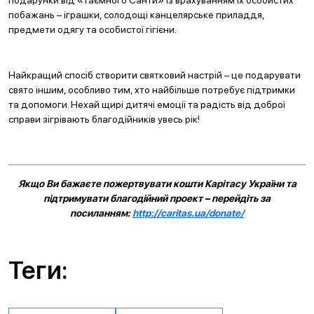
подарунки від «таємного Санти» із врахуванням їх особистих
побажань – іграшки, солодощі канцелярське приладдя,
предмети одягу та особистої гігієни.
Найкращий спосіб створити святковий настрій – це подарувати
свято іншим, особливо тим, хто найбільше потребує підтримки
та допомоги. Нехай щирі дитячі емоції та радість від доброї
справи зігрівають благодійників увесь рік!
Якщо Ви бажаєте пожертвувати кошти Карітасу України та
підтримувати благодійний проект – перейдіть за
посиланням:
http://caritas.ua/donate/
Теги: