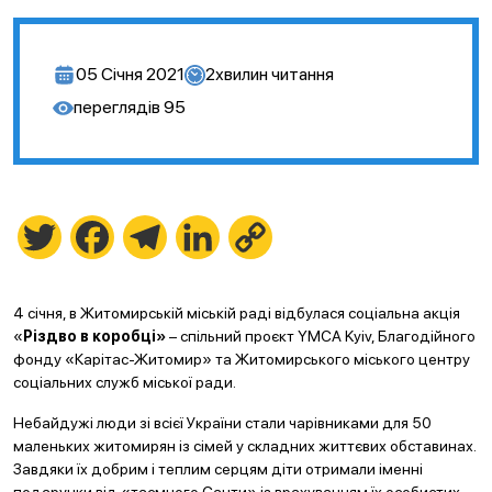
05 Січня 2021
2
хвилин читання
переглядів
95
Twitter
Facebook
Telegram
LinkedIn
Copy
Link
4 січня, в Житомирській міській раді відбулася соціальна акція
«
Різдво в коробці»
– спільний проєкт YMCA Kyiv, Благодійного
фонду «Карітас-Житомир» та Житомирського міського центру
соціальних служб міської ради.
Небайдужі люди зі всієї України стали чарівниками для 50
маленьких житомирян із сімей у складних життєвих обставинах.
Завдяки їх добрим і теплим серцям діти отримали іменні