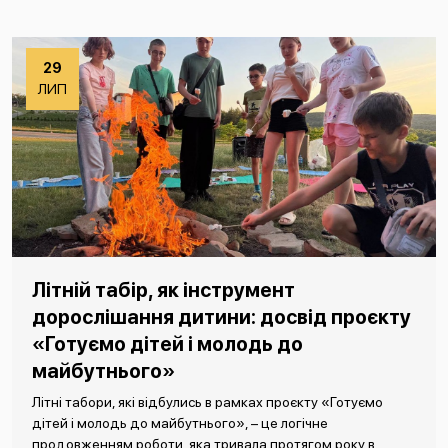
29
ЛИП
Літній табір, як інструмент
дорослішання дитини: досвід проєкту
«Готуємо дітей і молодь до
майбутнього»
Літні табори, які відбулись в рамках проєкту «Готуємо
дітей і молодь до майбутнього», – це логічне
продовженням роботи, яка тривала протягом року в