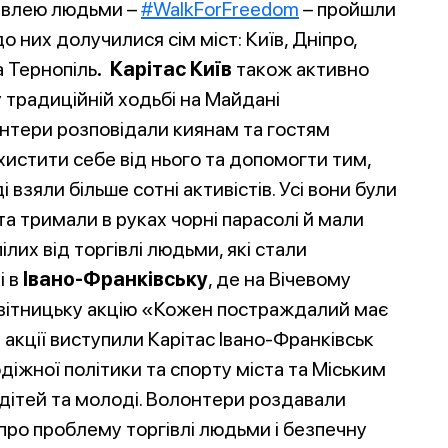
івлею людьми –
#WalkForFreedom
– пройшли
 до них долучилися сім міст: Київ, Дніпро,
а Тернопіль
. Карітас Київ
також активно
у традиційній ходьбі на Майдані
онтери розповідали киянам та гостям
хистити себе від нього та допомогти тим,
і взяли більше сотні активістів. Усі вони були
та тримали в руках чорні парасолі й мали
ілих від торгівлі людьми, які стали
і в
Івано-Франківську
, де на Вічевому
вітницьку акцію «Кожен постраждалий має
акції виступили Карітас Івано-Франківськ
іжної політики та спорту міста та Міським
 дітей та молоді. Волонтери роздавали
про проблему торгівлі людьми і безпечну