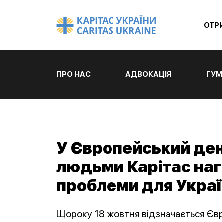
ОТР
ПРО НАС
АДВОКАЦІЯ
ГУМ
У Європейський ден
людьми Карітас наг
проблеми для Укра
Щороку 18 жовтня відзначається Євр