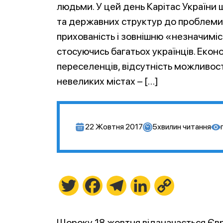
людьми. У цей день Карітас України 
та державних структур до проблеми,
прихованість і зовнішню «незначиміст
стосуючись багатьох українців. Еконо
переселенців, відсутність можливос
невеликих містах – […]
22 Жовтня 2017
5
хвилин читання
Twitter
Facebook
Telegram
LinkedIn
Copy
Link
Щороку 18 жовтня відзначається Євр