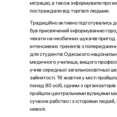
міграцію, а також інформували про м
постраждали від торгівлі людьми.
Традиційно активно підготувались до
був присвячений інформуванню город
чекати на необачних шукачів пригод.
інтенсивних тренінгів з попередженн
для студентів Одеського національн
медичного училища, вищого професі
учнів середньої загальноосвітньої ш
зайнятості. 16 жовтня у місті пройшл
понад 80 осіб, одним з організаторів
пройшли центральними вулицями міст
сучасне рабство і з історіями людей,
неволі.