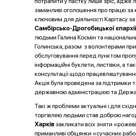
потрапити у пастку лише зріс, адже 
заманливі оголошення про працю за 
ключовим для діяльності Карітасу з
Самбірсько-Дрогобицької єпархі
людьми Галина Космін та національн
Голинська, разом з волонтерами прийн
обслуговування перед пунктом проп
інформаційні буклети, листівки, а т
консультації щодо працевлаштування
Акція була проведена за підтримки т
державною адміністрацією та Держ
Такі ж проблеми актуальні і для схід
торгівлею людьми став доброю нагод
Харків
закликати всіх зняти «рожеві
приманливі обіцянки «сучасних рабо