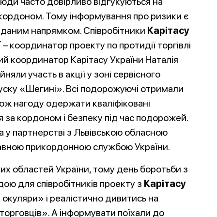
люди часто довірливо відгукуються на
кордоном. Тому інформування про ризики є
а даним напрямком. Співробітники
Карітасу
ї
– координатор проекту по протидії торгівлі
ий координатор Карітасу України Наталія
яли участь в акції у зоні сервісного
уску «Шегині». Всі подорожуючі отримали
акож нагоду одержати кваліфіковані
 за кордоном і безпеку під час подорожей.
а у партнерстві з Львівською обласною
авною прикордонною службою України.
них областей України, тому день боротьби з
ою для співробітників проекту з
Карітасу
 окуляри» і реалістично дивитись на
торговців». А інформувати поїхали до