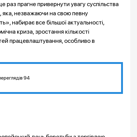
ще раз прагне привернути увагу суспільства
 яка, незважаючи на свою певну
ь», набирає все більшої актуальності,
мічна криза, зростання кількості
тей працевлаштування, особливо в
переглядів
94
опейський день боротьби з торгівлею