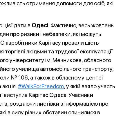
ожливість отримання допомоги для осіб, які
 цієї дати в
Одесі
. Фактично, весь жовтень
ян про ризики і небезпеки, які можуть
 Співробітники Карітасу провели шість
я торгівлі людьми та трудової експлуатації
ого університету ім. Мечникова, обласного
йного училища автомобільного транспорту,
коли № 106, а також в обласному центрі
а акція
#WalkForFreedom
, у якій взяло участь
 її виступив Карітас Одеса. Учасники
а, роздаючи листівки з інформацією про
 які в силу різних обставин опинилися в