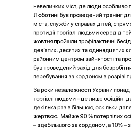
невеличких міст, де люди особливо п
Люботині був проведений тренінг для
міста, служби у справах дітей, спрям
протидії торгівлі людьми серед дітей 
жовтня пройшли профілактичні бесіди
дев’ятих, десятих та одинадцятих кл
районним центром зайнятості та п
був проведений захід для безробітн
перебування за кордоном в розрізі 
За роки незалежності України понад 
торгівлі людьми – це лише офіційні 
декілька разів більшою, оскільки да
жертвою. Майже 90 % потерпілих ос
– здебільшого за кордоном, а 10% – з