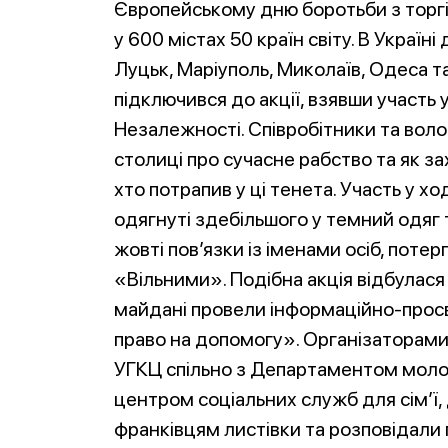
Європейському дню боротьби з торг
у 600 містах 50 країн світу. В Україні
Луцьк, Маріуполь, Миколаїв, Одеса т
підключився до акції, взявши участь 
Незалежності. Співробітники та вол
столиці про сучасне рабство та як за
хто потрапив у ці тенета. Участь у ход
одягнуті здебільшого у темний одяг 
жовті пов’язки із іменами осіб, потерп
«Вільними». Подібна акція відбулася 
майдані провели інформаційно-прос
право на допомогу». Організаторами 
УГКЦ спільно з Департаментом молод
центром соціальних служб для сім’ї,
франківцям листівки та розповідали 