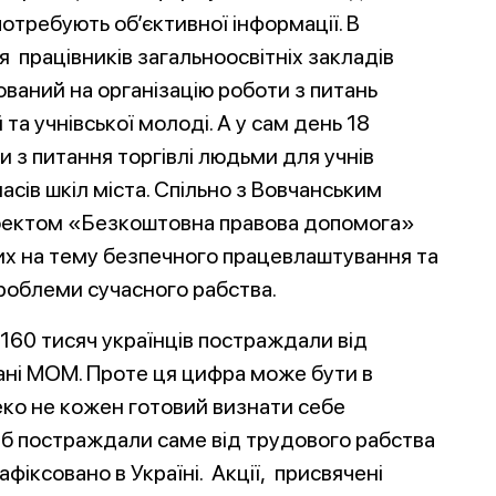
отребують об’єктивної інформації. В
 працівників загальноосвітніх закладів
ований на організацію роботи з питань
та учнівської молоді. А у сам день 18
 з питання торгівлі людьми для учнів
асів шкіл міста. Спільно з Вовчанським
роектом «Безкоштовна правова допомога»
их на тему безпечного працевлаштування та
проблеми сучасного рабства.
160 тисяч українців постраждали від
дані МОМ. Проте ця цифра може бути в
леко не кожен готовий визнати себе
іб постраждали саме від трудового рабства
афіксовано в Україні. Акції, присвячені