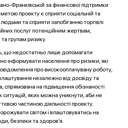
Івано-Франківській за фінансової підтримки
ю метою проекту є сприяти соціальній та
і людьми та сприяти запобіганню торгівлі
йних послуг потенційним жертвам,
та групам ризику.
ь, що недостатньо лише допомагати
о інформувати населення про ризики, які
повідомлення про високооплачувану роботу,
влаштування незалежно від досвіду та
а, спрямована на підвищення обізнаності
 ситуацій, яких можна уникнути, аби не
ттєвою частиною діяльності проекту.
орожувати світом і влаштовуватись на
ди, безпеки та здоров’я.