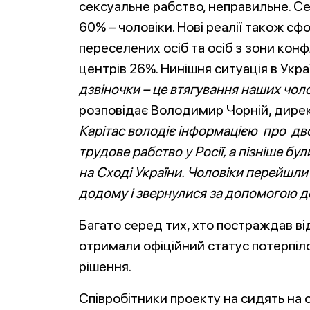
сексуальне рабство, неправильне. Се
60% – чоловіки. Нові реалії також с
переселених осіб та осіб з зони конф
центрів 26%. Нинішня ситуація в Украї
дзвіночки – це втягування наших чоло
розповідає Володимир Чорній, дирек
Карітас володіє інформацією про дво
трудове рабство у Росії, а пізніше б
на Сході України. Чоловіки перейшли 
додому і звернулися за допомогою д
Багато серед тих, хто постраждав від
отримали офіційний статус потерпілог
рішення.
Співробітники проекту на сидять на 