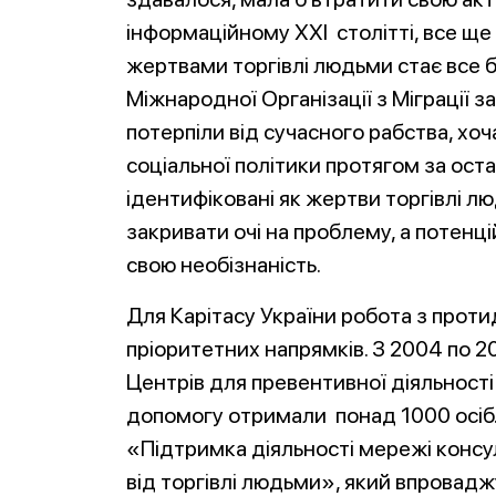
інформаційному XXI столітті, все щ
жертвами торгівлі людьми стає все бі
Міжнародної Організації з Міграції з
потерпіли від сучасного рабства, хо
соціальної політики протягом за оста
ідентифіковані як жертви торгівлі 
закривати очі на проблему, а потенц
свою необізнаність.
Для Карітасу України робота з проти
пріоритетних напрямків. З 2004 по 
Центрів для превентивної діяльності
допомогу отримали понад 1000 осіб.
«Підтримка діяльності мережі консу
від торгівлі людьми», який впроваджу