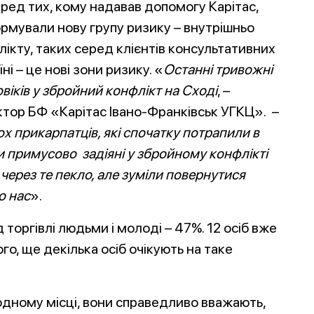
ред тих, кому надавав допомогу Карітас,
формували нову групу ризику – внутрішньо
лікту, таких серед клієнтів консультативних
ні – це нові зони ризику. «
Останні тривожні
віків у збройний конфлікт на Сході
, –
тор БФ «Карітас Івано-Франківськ УГКЦ». ­–
х прикарпатців, які спочатку потрапили в
ули примусово задіяні у збройному конфлікті
через те пекло, але зуміли повернутися
о нас
».
 торгівлі людьми і молоді – 47%. 12 осіб вже
о, ще декілька осіб очікують на таке
одному місці, вони справедливо вважають,