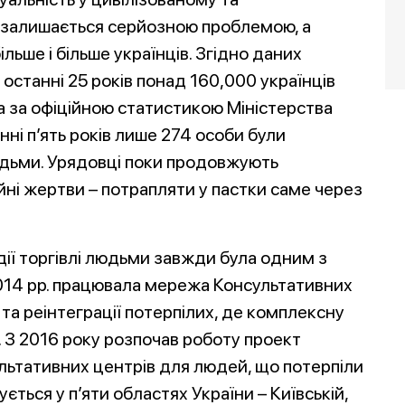
е залишається серйозною проблемою, а
льше і більше українців. Згідно даних
а останні 25 років понад 160,000 українців
ча за офіційною статистикою Міністерства
нні п’ять років лише 274 особи були
людьми. Урядовці поки продовжують
ійні жертви – потрапляти у пастки саме через
дії торгівлі людьми завжди була одним з
2014 рр. працювала мережа Консультативних
 та реінтеграції потерпілих, де комплексну
 З 2016 року розпочав роботу проект
льтативних центрів для людей, що потерпіли
ється у п’яти областях України – Київській,