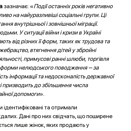
а
зазначає: «
Події останніх років негативно
иво на найуразливіші соціальні групи. Ці
ня внутрішньої і зовнішньої міграції.
юдьми. У ситуації війни і кризи в Україні
ають від різних її форм, таких як трудова та
жебрацтво, втягнення дітей у збройні
яльності, примусові ранні шлюби, торгівля
ші форми нелюдського поводження ‒ за
ість інформації та недосконалість державної
ні призводить до збільшення числа
айної допомоги
».
ли ідентифіковані та отримали
далих. Дані про них свідчать, що поширене
ться лише жінок, яких продають у