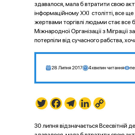
здавалося, мала б втратити свою акт
інформаційному XXI столітті, все щ
жертвами торгівлі людьми стає все бі
Міжнародної Організації з Міграції з
потерпіли від сучасного рабства, хоч
28 Липня 2017
4
хвилин читання
пе
Twitter
Facebook
Telegram
LinkedIn
Copy
Link
30 липня відзначається Всесвітній де
здавалося, мала б втратити свою акт