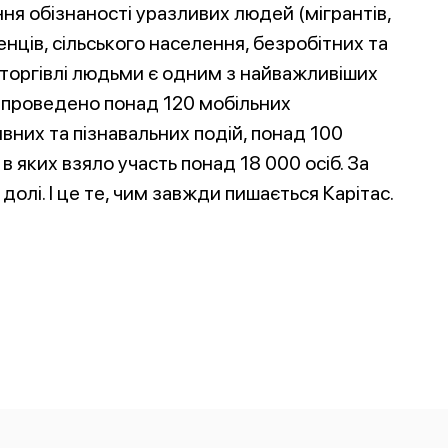
я обізнаності уразливих людей (мігрантів,
нців, сільського населення, безробітних та
и торгівлі людьми є одним з найважливіших
о проведено понад 120 мобільних
вних та пізнавальних подій, понад 100
 в яких взяло участь понад 18 000 осіб. За
олі. І це те, чим завжди пишається Карітас.