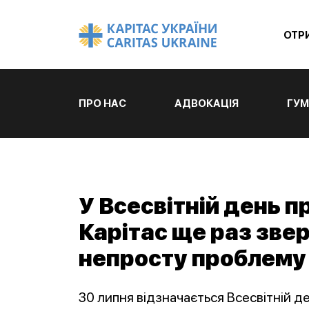
ОТР
ПРО НАС
АДВОКАЦІЯ
ГУМ
У Всесвітній день п
Карітас ще раз звер
непросту проблему
30 липня відзначається Всесвітній де