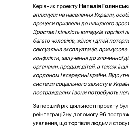
Керівник проекту
Наталія Голинськ
вплинули на населення України, особл
процеси призвели до швидкого зростан
Зростає і кількість випадків торгівлі л
багато чоловіків, жінок і дітей потерп
сексуальна експлуатація, примусове 
конфлікти, залучення до злочинної ді
органами, продаж дітей, а також ін
кордоном і всередині країни. Відсутн
системи соціального захисту в Украї
постраждалих і вони потребують нег
За перший рік діяльності проекту бу
реінтеграційну допомогу 96 постраж
уявлення, що торгівля людьми стосує