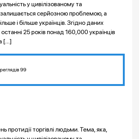
уальність у цивілізованому та
е залишається серйозною проблемою, а
льше і більше українців. Згідно даних
а останні 25 років понад 160,000 українців
а […]
реглядів
99
нь протидії торгівлі людьми. Тема, яка,
уальність у цивілізованому та