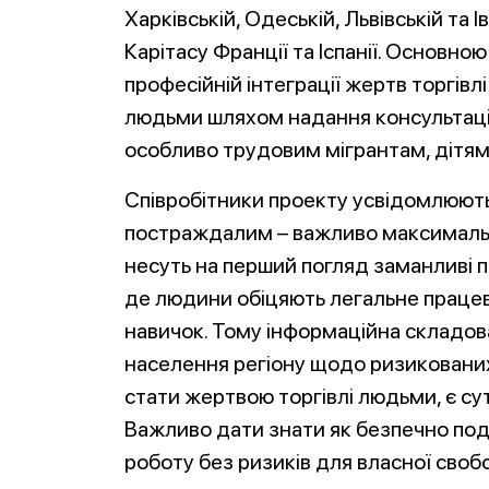
Харківській, Одеській, Львівській та 
Карітасу Франції та Іспанії. Основно
професійній інтеграції жертв торгівл
людьми шляхом надання консультаці
особливо трудовим мігрантам, дітям 
Співробітники проекту усвідомлюют
постраждалим – важливо максимальн
несуть на перший погляд заманливі 
де людини обіцяють легальне праце
навичок. Тому інформаційна складов
населення регіону щодо ризикованих
стати жертвою торгівлі людьми, є су
Важливо дати знати як безпечно под
роботу без ризиків для власної свобо